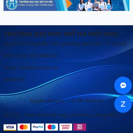
TRƯỜNG ĐẠI HỌC MỞ HÀ NỘI HOU
Địa chỉ: Phố Nguyễn Hiền, phường Bạch Mai, TP Hà Nội
Điện thoại: 024.38682321
Email: mhn@hou.edu.vn
Facebook

Quyền riêng tư
Sơ đồ Website
Z
@ 2025 - Thiết kế bởi đội ngũ sinh viên trường HOU