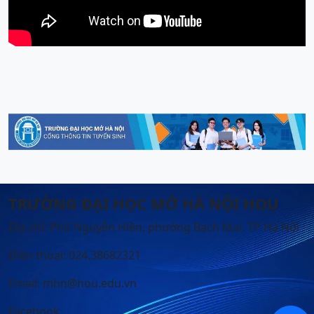
TRƯỜNG ĐẠI HỌC MỞ HÀ NỘI HOU
Địa chỉ: Phố Nguyễn Hiền, phường Bạch Mai, TP Hà Nội
Điện thoại: 024.38682321
Email: mhn@hou.edu.vn
Facebook