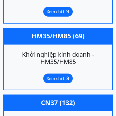
Xem chi tiết
HM35/HM85 (69)
Khởi nghiệp kinh doanh -
HM35/HM85
Xem chi tiết
CN37 (132)