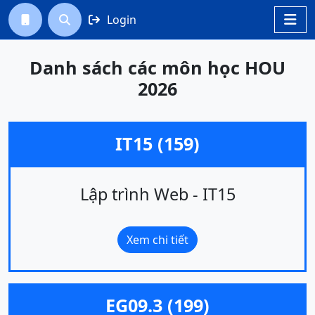
Login




Danh sách các môn học HOU
2026
IT15 (159)
Lập trình Web - IT15
Xem chi tiết
EG09.3 (199)