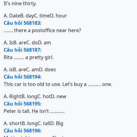
It’s nine thirty.
A. Date
B. day
C. time
D. hour
Câu hỏi 568183:
……. there a postoffice near here?
A. Is
B. are
C. do
D. am
Câu hỏi 568187:
Rita ….…. a pretty girl.
A. is
B. are
C. am
D. does
Câu hỏi 568194:
This car is too old to use. Let’s buy a ………. one.
A. Right
B. long
C. hot
D. new
Câu hỏi 568195:
Peter is tall. He isn’t ………..
A. short
B. long
C. tall
D. Big
Câu hỏi 568196: