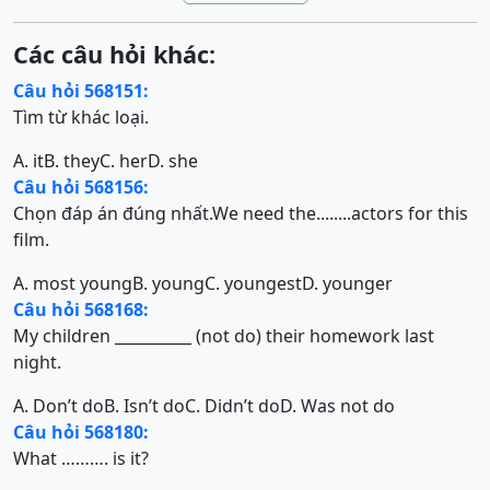
Các câu hỏi khác:
Câu hỏi 568151:
Tìm từ khác loại.
A. it
B. they
C. her
D. she
Câu hỏi 568156:
Chọn đáp án đúng nhất.We need the........actors for this
film.
A. most young
B. young
C. youngest
D. younger
Câu hỏi 568168:
My children __________ (not do) their homework last
night.
A. Don’t do
B. Isn’t do
C. Didn’t do
D. Was not do
Câu hỏi 568180:
What ………. is it?