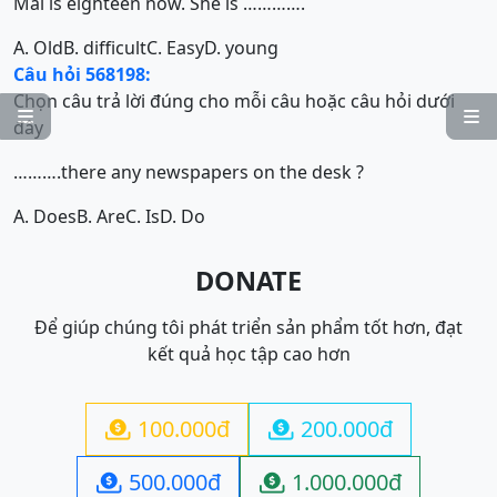
Mai is eighteen now. She is ………….
A. Old
B. difficult
C. Easy
D. young
Câu hỏi 568198:
Chọn câu trả lời đúng cho mỗi câu hoặc câu hỏi dưới


đây
……….there any newspapers on the desk ?
A. Does
B. Are
C. Is
D. Do
DONATE
Để giúp chúng tôi phát triển sản phẩm tốt hơn, đạt
kết quả học tập cao hơn
100.000đ
200.000đ


500.000đ
1.000.000đ

