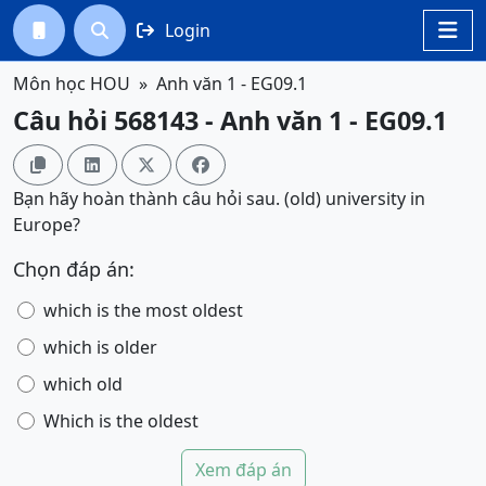
Login




Môn học HOU
Anh văn 1 - EG09.1
Câu hỏi 568143 - Anh văn 1 - EG09.1




Bạn hãy hoàn thành câu hỏi sau. (old) university in
Europe?
Chọn đáp án:
which is the most oldest
which is older
which old
Which is the oldest
Xem đáp án