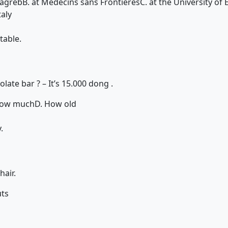
Zagreb
B. at Medecins sans Frontieres
C. at the University of
taly
table.
olate bar ? – It’s 15.000 dong .
How much
D. How old
.
air.
uts