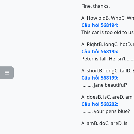
Fine, thanks.
A. How old
B. Who
C. Wh
Câu hỏi 568194:
This car is too old to u
A. Right
B. long
C. hot
D.
Câu hỏi 568195:
Peter is tall. He isn’t …
A. short
B. long
C. tall
D. 

Câu hỏi 568199:
…..…. Jane beautiful?
A. does
B. is
C. are
D. am
Câu hỏi 568202:
…..…. your pens blue?
A. am
B. do
C. are
D. is