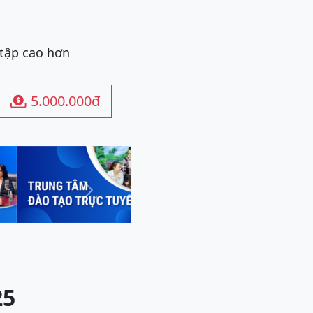
 tập cao hơn
5.000.000đ

Next
25