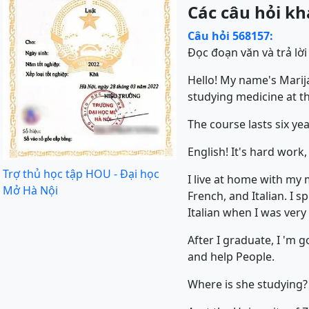
Các câu hỏi kh
Câu hỏi 568157:
Đọc đoạn văn và trả lời
Hello! My name's Marija
studying medicine at th
The course lasts six year
English! It's hard work, 
Trợ thủ học tập HOU - Đại học
I live at home with my 
Mở Hà Nội
French, and Italian. I 
Italian when I was very
After I graduate, I 'm 
and help People.
Where is she studying?