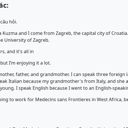
ác:
 câu hỏi.
 Kuzma and I come from Zagreb, the capital city of Croatia.
e University of Zagreb.
s, and it's all in
but I’m enjoying it a lot.
mother, father, and grandmother. I can speak three foreign 
speak Italian because my grandmother's from Italy, and she 
 young. I speak English because I went to an English-speaki
going to work for Medecins sans Frontieres in West Africa, b