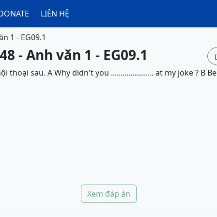
DONATE
LIÊN HỆ
ăn 1 - EG09.1
48 - Anh văn 1 - EG09.1
hoại sau. A Why didn't you ...................... at my joke ? B 
Xem đáp án