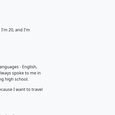
 I'm 20, and I'm
languages - English,
always spoke to me in
ng high school.
ecause I want to travel