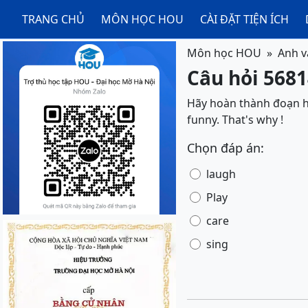
TRANG CHỦ
MÔN HỌC HOU
CÀI ĐẶT TIỆN ÍCH
Môn học HOU
Anh v
Câu hỏi 5681
Hãy hoàn thành đoạn hội t
funny. That's why !
Chọn đáp án:
laugh
Play
care
sing