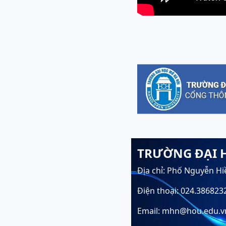
TRƯỜNG ĐẠI 
Địa chỉ: Phố Nguyễn Hi
Điện thoại: 024.386823
Email: mhn@hou.edu.v