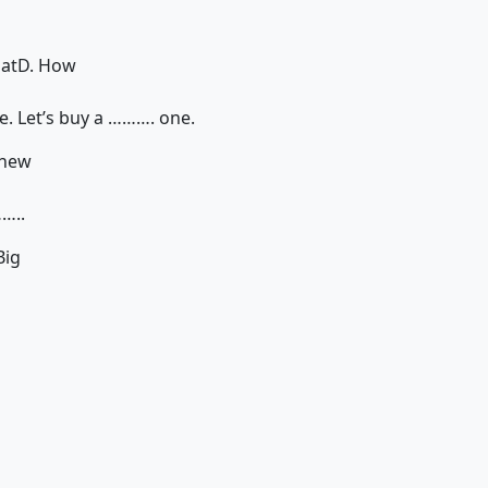
at
D. How
se. Let’s buy a ………. one.
 new
……..
Big