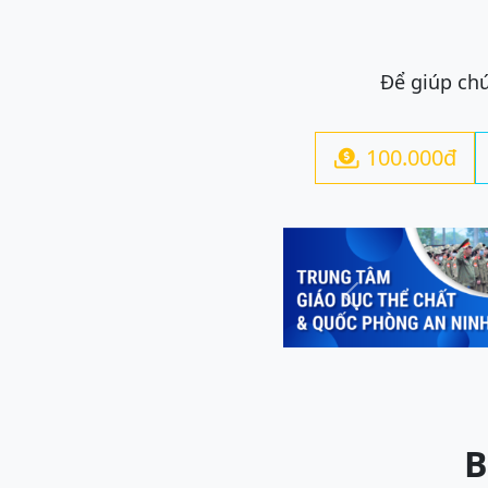
Để giúp chú
100.000đ

Previous
B