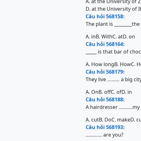
A. at the University of 
D. at the University of I
Câu hỏi 568158:
The plant is ________the 
A. in
B. With
C. at
D. on
Câu hỏi 568164:
_____ is that bar of choc
A. How long
B. How
C. 
Câu hỏi 568179:
They live ……… a big city
A. On
B. off
C. of
D. in
Câu hỏi 568188:
A hairdresser ……….my h
A. cut
B. Do
C. make
D. c
Câu hỏi 568193:
………… are you?