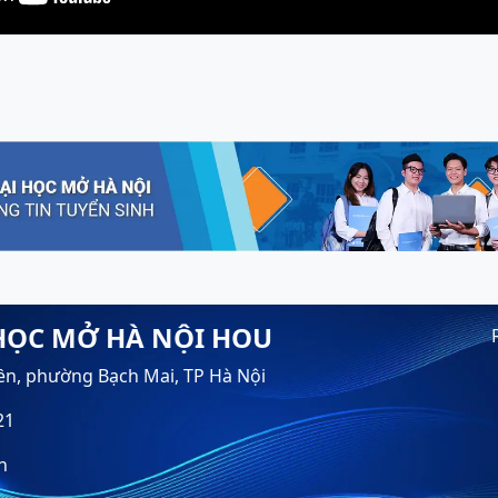
HỌC MỞ HÀ NỘI HOU
ền, phường Bạch Mai, TP Hà Nội
21
n