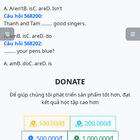
A. Aren’t
B. is
C. are
D. Isn’t
Câu hỏi 568200:
Thanh and Tam ….…. good singers.


A. am
B. is
C. are
D. do
Câu hỏi 568202:
…..…. your pens blue?
A. am
B. do
C. are
D. is
DONATE
Để giúp chúng tôi phát triển sản phẩm tốt hơn, đạt
kết quả học tập cao hơn
100.000đ
200.000đ


500.000đ
1.000.000đ

