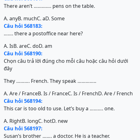
There aren’t …………. pens on the table.
A. any
B. much
C. a
D. Some
Câu hỏi 568183:
……. there a postoffice near here?
A. Is
B. are
C. do
D. am
Câu hỏi 568190:
Chọn câu trả lời đúng cho mỗi câu hoặc câu hỏi dưới
đây
They ………. French. They speak …………..
A. Are / France
B. Is / France
C. Is / French
D. Are / French
Câu hỏi 568194:
This car is too old to use. Let’s buy a ………. one.
A. Right
B. long
C. hot
D. new
Câu hỏi 568197:
Susan’s brother ……. a doctor. He is a teacher.