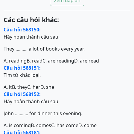
Xem đáp án
Các câu hỏi khác:
Câu hỏi 568150:
Hãy hoàn thành câu sau.
They .......... a lot of books every year.
A. reading
B. read
C. are reading
D. are read
Câu hỏi 568151:
Tìm từ khác loại.
A. it
B. they
C. her
D. she
Câu hỏi 568152:
Hãy hoàn thành câu sau.
John ........... for dinner this evening.
A. is coming
B. comes
C. has come
D. come
Câu hỏi 568181: