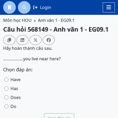
Login




Môn học HOU
Anh văn 1 - EG09.1
Câu hỏi 568149 - Anh văn 1 - EG09.1




Hãy hoàn thành câu sau.
...................you live near here?
Chọn đáp án:
Have
Has
Does
Do