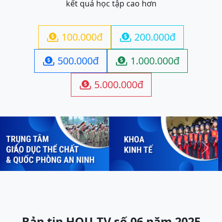
kết quả học tập cao hơn
100.000đ
200.000đ


500.000đ
1.000.000đ


5.000.000đ

Previous
Next
Bản tin HOU-TV số 06 năm 2025