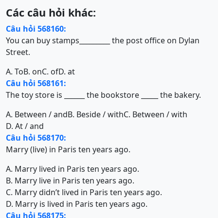
Các câu hỏi khác:
Câu hỏi 568160:
You can buy stamps_________ the post office on Dylan
Street.
A. To
B. on
C. of
D. at
Câu hỏi 568161:
The toy store is ______ the bookstore _____ the bakery.
A. Between / and
B. Beside / with
C. Between / with
D. At / and
Câu hỏi 568170:
Marry (live) in Paris ten years ago.
A. Marry lived in Paris ten years ago.
B. Marry live in Paris ten years ago.
C. Marry didn’t lived in Paris ten years ago.
D. Marry is lived in Paris ten years ago.
Câu hỏi 568175: