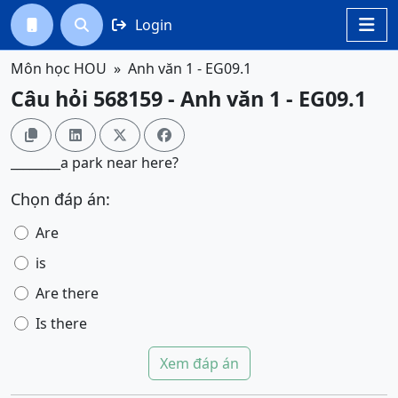
Login




Môn học HOU
Anh văn 1 - EG09.1
Câu hỏi 568159 - Anh văn 1 - EG09.1




________a park near here?
Chọn đáp án:
Are
is
Are there
Is there
Xem đáp án