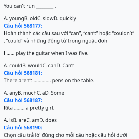
You can't run ________ .
A. young
B. old
C. slow
D. quickly
Câu hỏi 568177:
Hoàn thành các câu sau với “can”, “can’t” hoặc “couldn’t”
, “could” và những động từ trong ngoặc đơn
I …… play the guitar when I was five.
A. could
B. would
C. can
D. Can’t
Câu hỏi 568181:
There aren’t …………. pens on the table.
A. any
B. much
C. a
D. Some
Câu hỏi 568187:
Rita ….…. a pretty girl.
A. is
B. are
C. am
D. does
Câu hỏi 568190:
Chọn câu trả lời đúng cho mỗi câu hoặc câu hỏi dưới