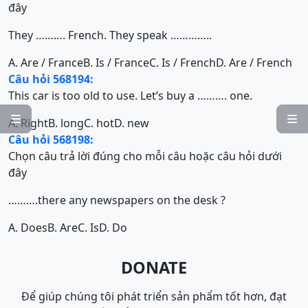
đây
They ………. French. They speak …………..
A. Are / France
B. Is / France
C. Is / French
D. Are / French
Câu hỏi 568194:
This car is too old to use. Let’s buy a ………. one.


A. Right
B. long
C. hot
D. new
Câu hỏi 568198:
Chọn câu trả lời đúng cho mỗi câu hoặc câu hỏi dưới
đây
……….there any newspapers on the desk ?
A. Does
B. Are
C. Is
D. Do
DONATE
Để giúp chúng tôi phát triển sản phẩm tốt hơn, đạt