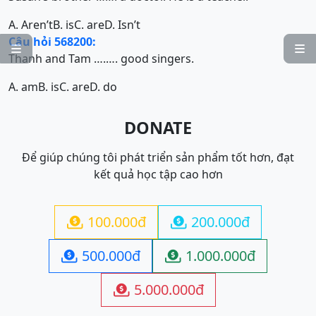
A. Aren’t
B. is
C. are
D. Isn’t
Câu hỏi 568200:


Thanh and Tam ….…. good singers.
A. am
B. is
C. are
D. do
DONATE
Để giúp chúng tôi phát triển sản phẩm tốt hơn, đạt
kết quả học tập cao hơn
100.000đ
200.000đ


500.000đ
1.000.000đ


5.000.000đ
