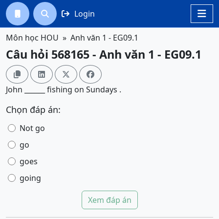
Login




Môn học HOU
Anh văn 1 - EG09.1
Câu hỏi 568165 - Anh văn 1 - EG09.1




John ______ fishing on Sundays .
Chọn đáp án:
Not go
go
goes
going
Xem đáp án