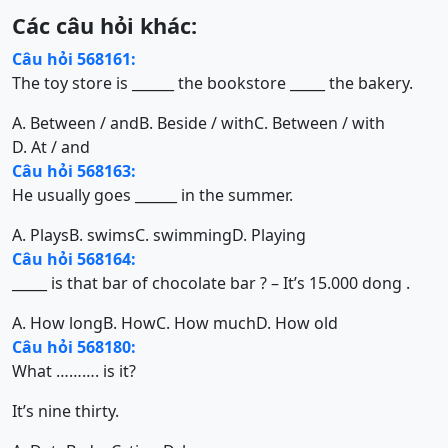
Các câu hỏi khác:
Câu hỏi 568161:
The toy store is ______ the bookstore _____ the bakery.
A. Between / and
B. Beside / with
C. Between / with
D. At / and
Câu hỏi 568163:
He usually goes ______ in the summer.
A. Plays
B. swims
C. swimming
D. Playing
Câu hỏi 568164:
_____ is that bar of chocolate bar ? – It’s 15.000 dong .
A. How long
B. How
C. How much
D. How old
Câu hỏi 568180:
What ………. is it?
It’s nine thirty.