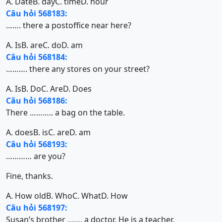
A. Date
B. day
C. time
D. hour
Câu hỏi 568183:
……. there a postoffice near here?
A. Is
B. are
C. do
D. am
Câu hỏi 568184:
………. there any stores on your street?
A. Is
B. Do
C. Are
D. Does
Câu hỏi 568186:
There ……….. a bag on the table.
A. does
B. is
C. are
D. am
Câu hỏi 568193:
………… are you?
Fine, thanks.
A. How old
B. Who
C. What
D. How
Câu hỏi 568197:
Susan’s brother ……. a doctor. He is a teacher.