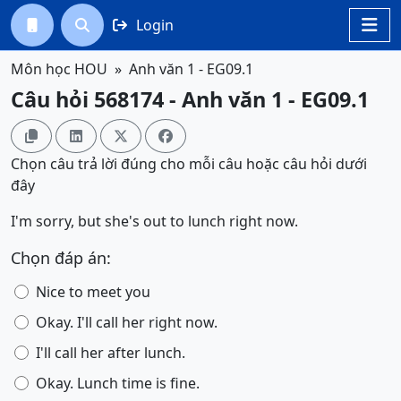
Login




Môn học HOU
Anh văn 1 - EG09.1
Câu hỏi 568174 - Anh văn 1 - EG09.1




Chọn câu trả lời đúng cho mỗi câu hoặc câu hỏi dưới
đây
I'm sorry, but she's out to lunch right now.
Chọn đáp án:
Nice to meet you
Okay. I'll call her right now.
I'll call her after lunch.
Okay. Lunch time is fine.