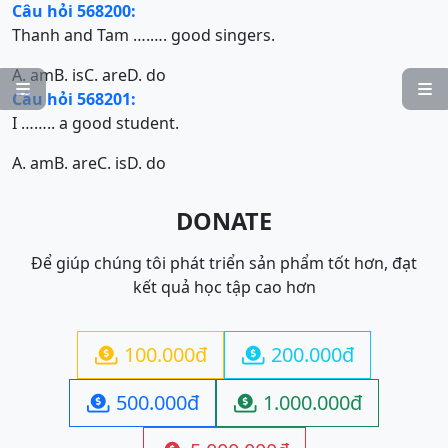
Câu hỏi 568200:
Thanh and Tam ….…. good singers.
A. am
B. is
C. are
D. do


Câu hỏi 568201:
I …….. a good student.
A. am
B. are
C. is
D. do
DONATE
Để giúp chúng tôi phát triển sản phẩm tốt hơn, đạt
kết quả học tập cao hơn
100.000đ
200.000đ


500.000đ
1.000.000đ

