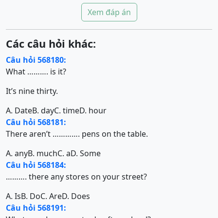
Xem đáp án
Các câu hỏi khác:
Câu hỏi 568180:
What ………. is it?
It’s nine thirty.
A. Date
B. day
C. time
D. hour
Câu hỏi 568181:
There aren’t …………. pens on the table.
A. any
B. much
C. a
D. Some
Câu hỏi 568184:
………. there any stores on your street?
A. Is
B. Do
C. Are
D. Does
Câu hỏi 568191: