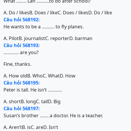
What …….. Lan ……….to do after school?
A. Do / likes
B. Does / like
C. Does / likes
D. Do / like
Câu hỏi 568192:
He wants to be a ………. to fly planes.
A. Pilot
B. journalist
C. reporter
D. barman
Câu hỏi 568193:
………… are you?
Fine, thanks.
A. How old
B. Who
C. What
D. How
Câu hỏi 568195:
Peter is tall. He isn’t ………..
A. short
B. long
C. tall
D. Big
Câu hỏi 568197:
Susan’s brother ……. a doctor. He is a teacher.
A. Aren’t
B. is
C. are
D. Isn’t