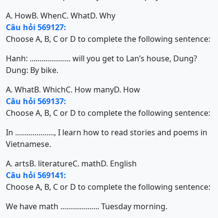
A. How
B. When
C. What
D. Why
Câu hỏi 569127:
Choose A, B, C or D to complete the following sentence:
Hanh: ..................... will you get to Lan’s house, Dung?
Dung: By bike.
A. What
B. Which
C. How many
D. How
Câu hỏi 569137:
Choose A, B, C or D to complete the following sentence:
In ...................., I learn how to read stories and poems in
Vietnamese.
A. arts
B. literature
C. math
D. English
Câu hỏi 569141:
Choose A, B, C or D to complete the following sentence:
We have math .................... Tuesday morning.