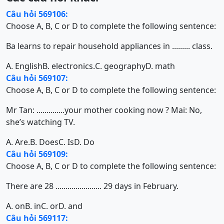
Câu hỏi 569106:
Choose A, B, C or D to complete the following sentence:
Ba learns to repair household appliances in ......... class.
A. English
B. electronics.
C. geography
D. math
Câu hỏi 569107:
Choose A, B, C or D to complete the following sentence:
Mr Tan: ..............your mother cooking now ? Mai: No,
she’s watching TV.
A. Are.
B. Does
C. Is
D. Do
Câu hỏi 569109:
Choose A, B, C or D to complete the following sentence:
There are 28 ....................... 29 days in February.
A. on
B. in
C. or
D. and
Câu hỏi 569117: