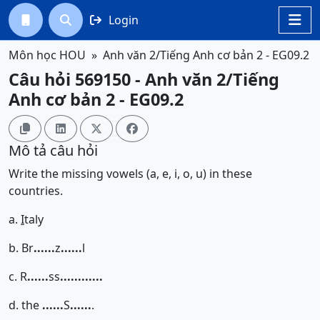
Login




Môn học HOU
Anh văn 2/Tiếng Anh cơ bản 2 - EG09.2
Câu hỏi 569150 - Anh văn 2/Tiếng
Anh cơ bản 2 - EG09.2




Mô tả câu hỏi
Write the missing vowels (a, e, i, o, u) in these
countries.
a.
I
taly
b. Br
......
z
......
l
c. R
......
ss
......
......
d. the
......
S
......
.