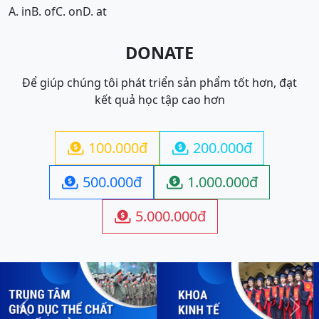
A. in
B. of
C. on
D. at
DONATE
Để giúp chúng tôi phát triển sản phẩm tốt hơn, đạt
kết quả học tập cao hơn
100.000đ
200.000đ


500.000đ
1.000.000đ


5.000.000đ

Previous
Next