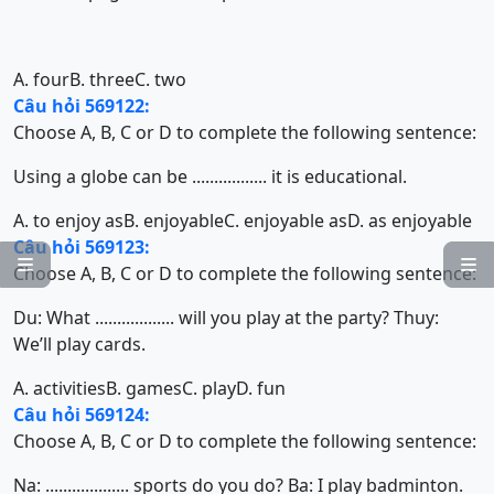
A. four
B. three
C. two
Câu hỏi 569122:
Choose A, B, C or D to complete the following sentence:
Using a globe can be ................. it is educational.
A. to enjoy as
B. enjoyable
C. enjoyable as
D. as enjoyable
Câu hỏi 569123:


Choose A, B, C or D to complete the following sentence:
Du: What .................. will you play at the party? Thuy:
We’ll play cards.
A. activities
B. games
C. play
D. fun
Câu hỏi 569124:
Choose A, B, C or D to complete the following sentence:
Na: ................... sports do you do? Ba: I play badminton.