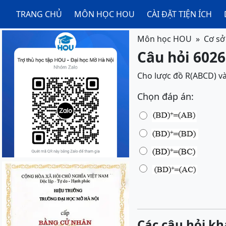
TRANG CHỦ
MÔN HỌC HOU
CÀI ĐẶT TIỆN ÍCH
Môn học HOU
Cơ sở 
Câu hỏi 60265
Cho lược đồ R(ABCD) và 
Chọn đáp án:
Các câu hỏi kh