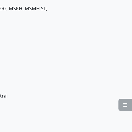
, ĐG; MSKH, MSMH SL;
trái
