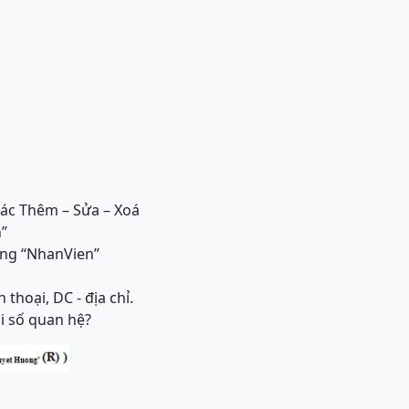
tác Thêm – Sửa – Xoá
n”
bảng “NhanVien”
thoại, DC - địa chỉ.
i số quan hệ?