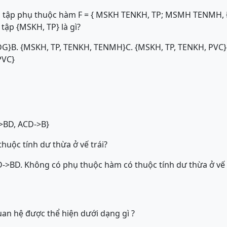
ới tập phụ thuộc hàm F = { MSKH TENKH, TP; MSMH TENMH
tập {MSKH, TP} là gì?
DG}
B. {MSKH, TP, TENKH, TENMH}
C. {MSKH, TP, TENKH, PVC}
PVC}
->BD, ACD->B}
huộc tính dư thừa ở vế trái?
D->B
D. Không có phụ thuộc hàm có thuộc tính dư thừa ở vế 
uan hệ được thể hiện dưới dạng gì ?