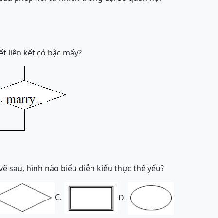
ết liên kết có bậc mấy?
vẽ sau, hình nào biểu diễn kiểu thực thể yếu?
C.
D.