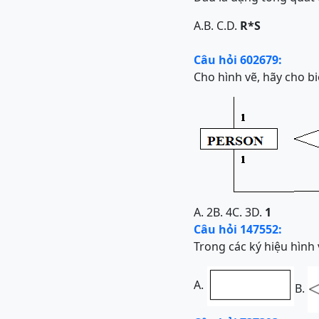
A.
B.
C.
D.
R*S
Câu hỏi 602679:
Cho hình vẽ, hãy cho bi
A. 2
B. 4
C. 3
D.
1
Câu hỏi 147552:
Trong các ký hiệu hình 
A.
B.