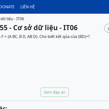
DONATE
LIÊN HỆ
dữ liệu - IT06
5 - Cơ sở dữ liệu - IT06
F = {A BC, B D, AB D}. Cho biết kết qủa của (BD)+?
Xem đáp án
ác: