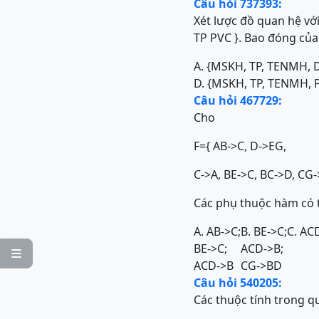
Câu hỏi 737393:
Xét lược đồ quan hệ v
TP PVC }. Bao đóng của 
A. {MSKH, TP, TENMH, 
D. {MSKH, TP, TENMH, 
Câu hỏi 467729:
Cho
F={ AB->C, D->EG,
C->A, BE->C, BC->D, CG
Các phụ thuộc hàm có t
A. AB->C;
B. BE->C;
C. AC
BE->C;
ACD->B;

ACD->B
CG->BD
Câu hỏi 540205:
Các thuộc tính trong q