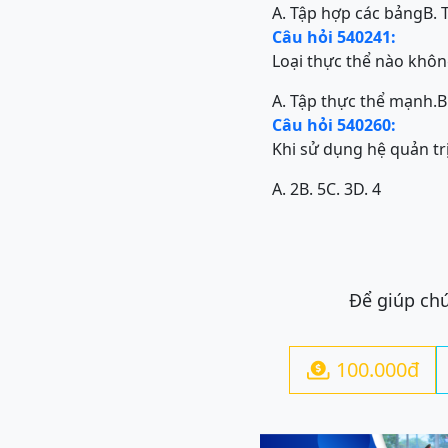
A. Tập hợp các bảng
B. 
Câu hỏi 540241:
Loại thực thể nào khôn
A. Tập thực thể mạnh.
B
Câu hỏi 540260:
Khi sử dụng hệ quản trị
A. 2
B. 5
C. 3
D. 4
Để giúp chú
100.000đ
