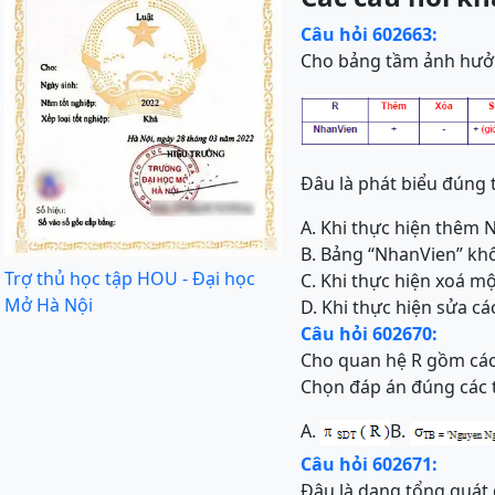
Câu hỏi 602663:
Cho bảng tầm ảnh hưở
Đâu là phát biểu đúng 
A. Khi thực hiện thêm 
B. Bảng “NhanVien” khô
Trợ thủ học tập HOU - Đại học
C. Khi thực hiện xoá m
Mở Hà Nội
D. Khi thực hiện sửa c
Câu hỏi 602670:
Cho quan hệ R gồm các t
Chọn đáp án đúng các 
A.
B.
Câu hỏi 602671:
Đâu là dạng tổng quát 