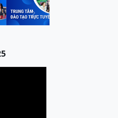
Next
25