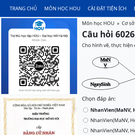
TRANG CHỦ
MÔN HỌC HOU
CÀI ĐẶT TIỆN ÍCH
Môn học HOU
Cơ sở 
Câu hỏi 60266
Cho hình vẽ, thực hiện
Chọn đáp án:
NhanVien(MaNV, H
NhanVien(MaNV, Ho
NhanVien(MaNV, Ho