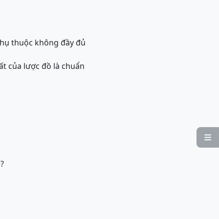
 phụ thuộc không đầy đủ
t của lược đồ là chuẩn

ệ?