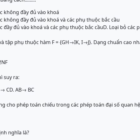
ộc không đầy đủ vào khoá
ộc không đầy đủ vào khoá và các phụ thuộc bắc cầu
ộc đầy đủ vào khoá và các phụ thuộc bắc cầu
D. Loại bỏ các
và tập phụ thuộc hàm F = {GH→IK, I→J}. Dạng chuẩn cao nhấ
2NF
ì suy ra:
B→ C
D. AB→ BC
ng cho phép toán chiếu trong các phép toán đại số quan h
nh nghĩa là?