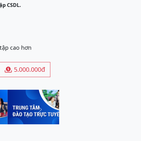
lập CSDL.
 tập cao hơn
5.000.000đ

Next