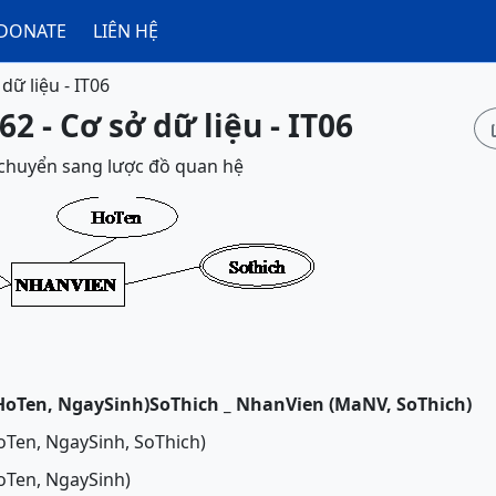
DONATE
LIÊN HỆ
dữ liệu - IT06
2 - Cơ sở dữ liệu - IT06
 chuyển sang lược đồ quan hệ
oTen, NgaySinh)
SoThich _ NhanVien (MaNV, SoThich)
Ten, NgaySinh, SoThich)
Ten, NgaySinh)