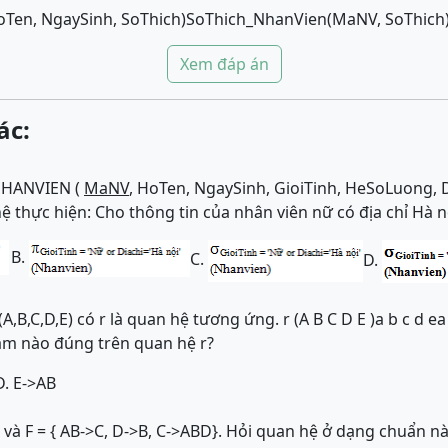
Ten, NgaySinh, SoThich)SoThich_NhanVien(MaNV, SoThich
Xem đáp án
ác:
 NHANVIEN (
MaNV
, HoTen, NgaySinh, GioiTinh, HeSoLuong, 
ệ thực hiện: Cho thông tin của nhân viên nữ có địa chỉ Hà n
B.
C.
D.
B,C,D,E) có r là quan hệ tương ứng. r (A B C D E )a b c d ea 
àm nào đúng trên quan hệ r?
D. E->AB
 và F = { AB->C, D->B, C->ABD}. Hỏi quan hệ ở dạng chuẩn n