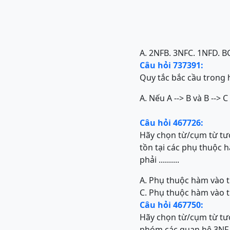
A. 2NF
B. 3NF
C. 1NF
D. B
Câu hỏi 737391:
Quy tắc bắc cầu trong 
A. Nếu A --> B và B --> C
Câu hỏi 467726:
Hãy chọn từ/cụm từ tư
tồn tại các phụ thuộc h
phải ..........
A. Phụ thuộc hàm vào th
C. Phụ thuộc hàm vào 
Câu hỏi 467750:
Hãy chọn từ/cụm từ tư
nhóm các quan hệ 3NF bằ