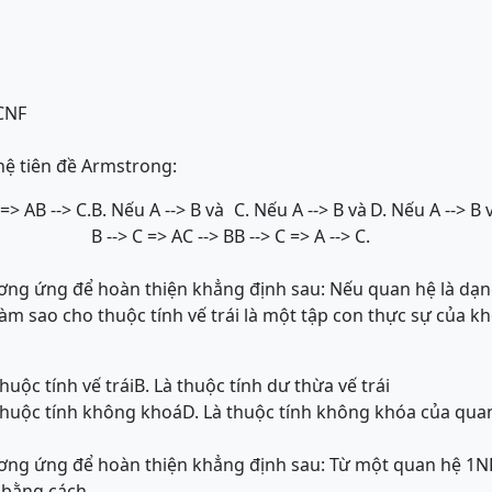
CNF
hệ tiên đề Armstrong:
 => AB --> C.
B. Nếu A --> B và
C. Nếu A --> B và
D. Nếu A --> B v
B --> C => AC --> B
B --> C => A --> C.
ơng ứng để hoàn thiện khẳng định sau: Nếu quan hệ là dạ
àm sao cho thuộc tính vế trái là một tập con thực sự của kh
uộc tính vế trái
B. Là thuộc tính dư thừa vế trái
thuộc tính không khoá
D. Là thuộc tính không khóa của qua
ơng ứng để hoàn thiện khẳng định sau: Từ một quan hệ 1NF
ng cách.........