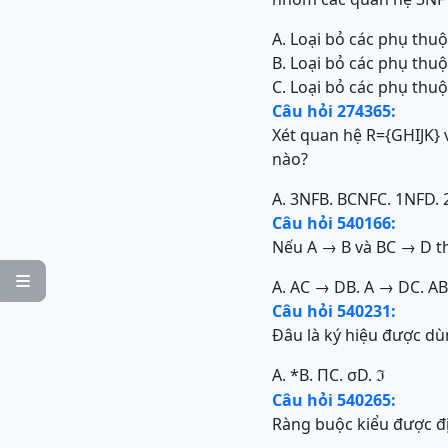
A. Loại bỏ các phụ thu
B. Loại bỏ các phụ thu
C. Loại bỏ các phụ thu
Câu hỏi 274365:
Xét quan hệ R={GHIJK} 
nào?
A. 3NF
B. BCNF
C. 1NF
D. 
Câu hỏi 540166:
Nếu A → B và BC → D th

A. AC → D
B. A → D
C. A
Câu hỏi 540231:
Đâu là ký hiệu được dù
A. *
B. Π
C. σ
D.
ℑ
Câu hỏi 540265:
Ràng buộc kiểu được đị