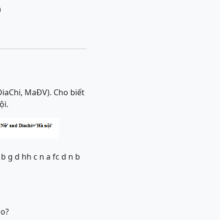
)
DiaChi, MaĐV). Cho biết
ội.
b g d hh c n a fc d n b
ào?