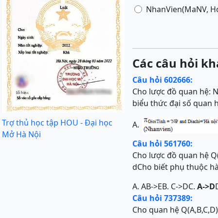
NhanVien(MaNV, Ho
Các câu hỏi kh
Câu hỏi 602666:
Cho lược đồ quan hệ:
biểu thức đại số quan h
Trợ thủ học tập HOU - Đại học
A.
Mở Hà Nội
Câu hỏi 561760:
Cho lược đồ quan hệ Q(A,
dCho biết phụ thuộc h
A. AB->E
B. C->D
C.
A->D
Câu hỏi 737389:
Cho quan hệ Q(A,B,C,D)