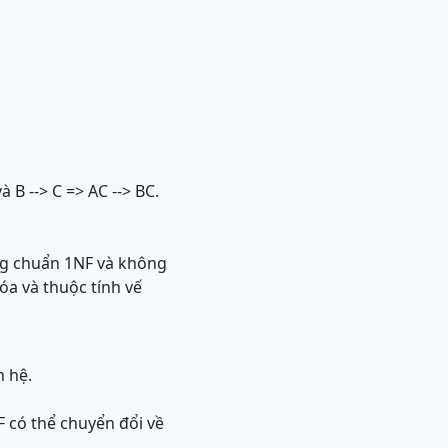
à B --> C => AC --> BC.
ng chuẩn 1NF và không
óa và thuộc tính vế
n hệ.
 có thể chuyển đổi về