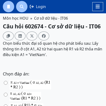
Login




Môn học HOU
Cơ sở dữ liệu - IT06
Câu hỏi 602674 - Cơ sở dữ liệu - IT06




Chọn biểu thức đại số quan hệ cho phát biểu sau: Lấy
thông tin ở cột A1, A2 từ hai quan hệ R1 và R2 thỏa mãn
điều kiện A1 = 'VietNam'.
Chọn đáp án: