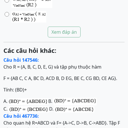
Xem đáp án
Các câu hỏi khác:
Câu hỏi 147546:
Cho R = (A, B, C, D, E, G) và tập phụ thuộc hàm
F = {AB C, C A, BC D, ACD B, D EG, BE C, CG BD, CE AG}.
Tính: (BD)+
A.
B.
C.
D.
Câu hỏi 467736:
Cho quan hệ R=ABCD và F= {A->C, D->B, C->ABD}. Tập F