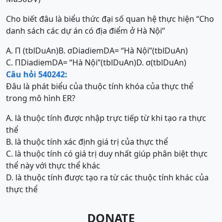
Cho biết đâu là biểu thức đại số quan hệ thực hiện “Cho
danh sách các dự án có địa điểm ở Hà Nội”
A. Π (tblDuAn)
B. σDiadiemDA= “Hà Nội”(tblDuAn)
C. ΠDiadiemDA= “Hà Nội”(tblDuAn)
D. σ(tblDuAn)
Câu hỏi 540242:
Đâu là phát biểu của thuộc tính khóa của thực thể
trong mô hình ER?
A. là thuộc tính được nhập trực tiếp từ khi tạo ra thực
thể
B. là thuộc tính xác định giá trị của thực thể
C. là thuộc tính có giá trị duy nhất giúp phân biệt thực
thể này với thực thể khác
D. là thuộc tính được tạo ra từ các thuộc tính khác của
thực thể
DONATE