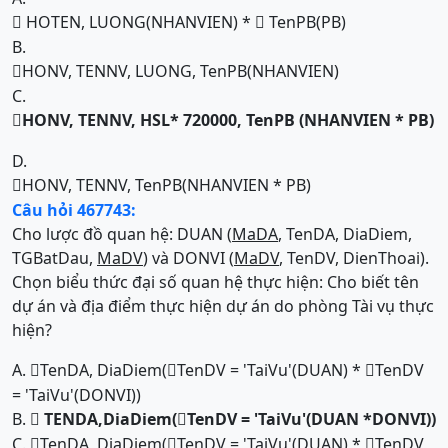
HOTEN, LUONG(NHANVIEN) *
TenPB(PB)


B.
HONV, TENNV, LUONG, TenPB(NHANVIEN)

C.
HONV, TENNV, HSL* 720000, TenPB
(NHANVIEN *
PB)

D.
HONV, TENNV, TenPB(NHANVIEN * PB)

Câu hỏi 467743:
Cho lược đồ quan hệ: DUAN (
MaDA
, TenDA, DiaDiem,
TGBatDau,
MaDV
) và DONVI (
MaDV
, TenDV, DienThoai).
Chọn biểu thức đại số quan hệ thực hiện: Cho biết tên
dự án và địa điểm thực hiện dự án do phòng Tài vụ thực
hiện?
A.
TenDA, DiaDiem(
TenDV = 'TaiVu'(DUAN) *
TenDV



= 'TaiVu'(DONVI))
B.
TENDA,DiaDiem
(
TenDV = 'TaiVu'
(DUAN *DONVI))


C.
TenDA, DiaDiem(
TenDV = 'TaiVu'(DUAN) *
TenDV


