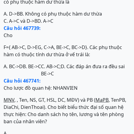
có phụ thuộc hàm dư thừa là
A. D->B
B. Không có phụ thuộc hàm dư thừa
C. A->C và D->B
D. A->C
Câu hỏi 467739:
Cho
F={ AB->C, D->EG, C->A, BE->C, BC->D}. Các phụ thuộc
hàm có thuộc tính dư thừa ở vế trái là:
A. BC->D
B. BE->C
C. AB->C;
D. Các đáp án đưa ra đều sai
BE->C
Câu hỏi 467741:
Cho lược đồ quan hệ: NHANVIEN
MNV
, , Ten, NS, GT, HSL, DC, MĐV) và PB (
MaPB
, TenPB,
DiaChi, DienThoai). Cho biết biểu thức đại số quan hệ
thực hiện: Cho danh sách họ tên, lương và tên phòng
ban của nhân viên?
A.