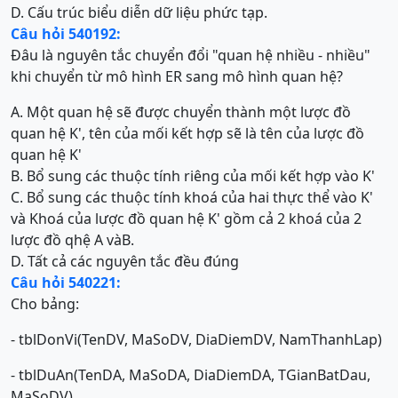
D. Cấu trúc biểu diễn dữ liệu phức tạp.
Câu hỏi 540192:
Đâu là nguyên tắc chuyển đổi "quan hệ nhiều - nhiều"
khi chuyển từ mô hình ER sang mô hình quan hệ?
A. Một quan hệ sẽ được chuyển thành một lược đồ
quan hệ K', tên của mối kết hợp sẽ là tên của lược đồ
quan hệ K'
B. Bổ sung các thuộc tính riêng của mối kết hợp vào K'
C. Bổ sung các thuộc tính khoá của hai thực thể vào K'
và Khoá của lược đồ quan hệ K' gồm cả 2 khoá của 2
lược đồ qhệ A vàB.
D. Tất cả các nguyên tắc đều đúng
Câu hỏi 540221:
Cho bảng:
- tblDonVi(TenDV, MaSoDV, DiaDiemDV, NamThanhLap)
- tblDuAn(TenDA, MaSoDA, DiaDiemDA, TGianBatDau,
MaSoDV)