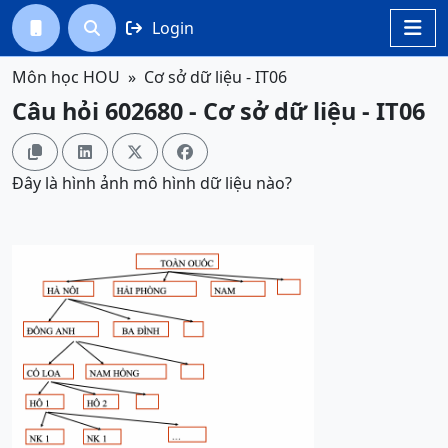
Login




Môn học HOU
Cơ sở dữ liệu - IT06
Câu hỏi 602680 - Cơ sở dữ liệu - IT06




Đây là hình ảnh mô hình dữ liệu nào?