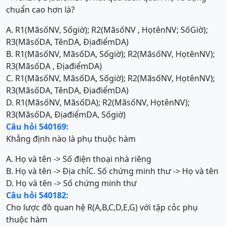
chuẩn cao hơn là?
A. R1(MãsốNV, Sốgiờ); R2(MãsốNV , HọtênNV; SốGiờ);
R3(MãsốDA, TênDA, ĐịađiểmDA)
B. R1(MãsốNV, MãsốDA, Sốgiờ); R2(MãsốNV, HọtênNV);
R3(MãsốDA , ĐịađiểmDA)
C. R1(MãsốNV, MãsốDA, Sốgiờ); R2(MãsốNV, HọtênNV);
R3(MãsốDA, TênDA, ĐịađiểmDA)
D. R1(MãsốNV, MãsốDA); R2(MãsốNV, HọtênNV);
R3(MãsốDA, ĐịađiểmDA, Sốgiờ)
Câu hỏi 540169:
Khẳng định nào là phụ thuộc hàm
A. Họ và tên -> Số điện thoại nhà riêng
B. Họ và tên -> Địa chỉ
C. Số chứng minh thư -> Họ và tên
D. Họ và tên -> Số chứng minh thư
Câu hỏi 540182:
Cho lược đồ quan hệ R(A,B,C,D,E,G) với tập cỏc phụ
thuộc hàm