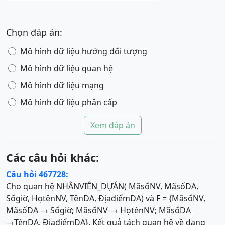
Chọn đáp án:
Mô hình dữ liệu hướng đối tượng
Mô hình dữ liệu quan hệ
Mô hình dữ liệu mạng
Mô hình dữ liệu phân cấp
Xem đáp án
Các câu hỏi khác:
Câu hỏi 467728:
Cho quan hệ NHÂNVIÊN_DỰÁN( MãsốNV, MãsốDA,
Sốgiờ, HọtênNV, TênDA, ĐịađiểmDA) và F = {MãsốNV,
MãsốDA → Sốgiờ; MãsốNV → HọtênNV; MãsốDA
→TênDA, ĐịađiểmDA}. Kết quả tách quan hệ về dạng