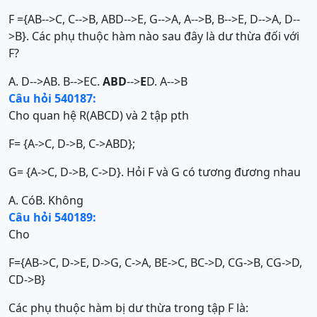
F ={AB-->C, C-->B, ABD-->E, G-->A, A-->B, B-->E, D-->A, D--
>B}. Các phụ thuộc hàm nào sau đây là dư thừa đối với
F?
A. D-->A
B. B-->E
C.
ABD
-->
E
D. A-->B
Câu hỏi 540187:
Cho quan hệ R(ABCD) và 2 tập pth
F= {A->C, D->B, C->ABD};
G= {A->C, D->B, C->D}. Hỏi F và G có tương đương nhau
A. Có
B. Không
Câu hỏi 540189:
Cho
F={AB->C, D->E, D->G, C->A, BE->C, BC->D, CG->B, CG->D,
CD->B}
Các phụ thuộc hàm bị dư thừa trong tập F là: