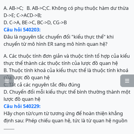
A. AB->C;
B. AB->C;
C. Không có phụ thuộc hàm dư thừa
D->E; C->A
CD->B;
D. C->A, BE->C, BC->D, CG->B
Câu hỏi 540203:
Đâu là nguyên tắc chuyển đổi "kiểu thực thể" khi
chuyển từ mô hình ER sang mô hình quan hệ?
A. Các thuộc tính đơn giản và thuộc tính tổ hợp của kiểu
thực thể thành các thuộc tính của lược đồ quan hệ
B. Thuộc tính khoá của kiểu thực thể là thuộc tính khoá
của lược đồ quan hệ


C. Tất cả các nguyên tắc đều đúng
D. Chuyển đổi mỗi kiểu thực thể bình thường thành một
lược đồ quan hệ
Câu hỏi 540229:
Hãy chọn từ/cụm từ tương ứng để hoàn thiện khẳng
định sau: Phép chiếu quan hệ, tức là từ quan hệ nguồn
.........