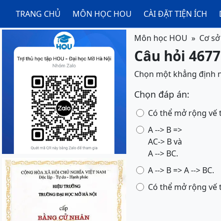
TRANG CHỦ
MÔN HỌC HOU
CÀI ĐẶT TIỆN ÍCH
Môn học HOU
Cơ sở 
Câu hỏi 46773
Chọn một khẳng định nà
Chọn đáp án:
Có thể mở rộng vế 
A --> B =>
AC-> B và
A --> BC.
A --> B => A --> BC.
Có thể mở rộng vế 