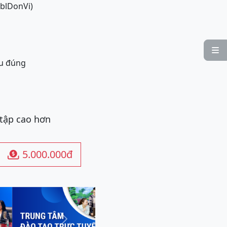
blDonVi)

ều đúng
 tập cao hơn
5.000.000đ

Next