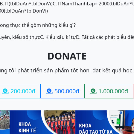
B. Π(tblDuAn*tblDonVi)
C. ΠNamThanhLap= 2000(tblDuAn*t
0(tblDuAn*tblDonVi)
 trong thực thể gồm những kiểu gì?
uyên, kiểu số thực
C. Kiểu xâu kí tự
D. Tất cả các phát biểu đ
DONATE
ng tôi phát triển sản phẩm tốt hơn, đạt kết quả học
200.000đ
500.000đ
1.000.000đ


