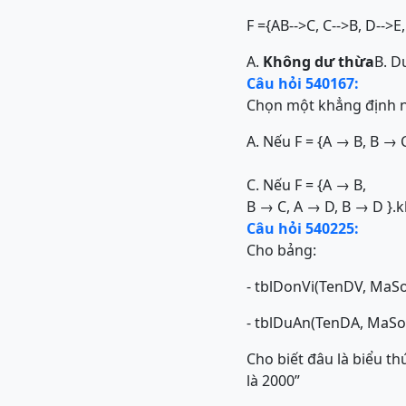
F ={AB-->C, C-->B, D-->
A.
Không dư thừa
B. D
Câu hỏi 540167:
Chọn một khẳng định n
A. Nếu F = {A → B, B →
C. Nếu F = {A → B,
B → C, A → D, B → D }.k
Câu hỏi 540225:
Cho bảng:
- tblDonVi(TenDV, Ma
- tblDuAn(TenDA, MaS
Cho biết đâu là biểu t
là 2000”