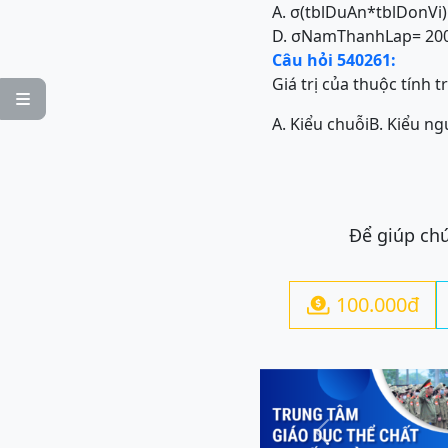
A. σ(tblDuAn*tblDonVi)
D. σNamThanhLap= 200
Câu hỏi 540261:
Giá trị của thuộc tính

A. Kiểu chuỗi
B. Kiểu ng
Để giúp chú
100.000đ

Previous