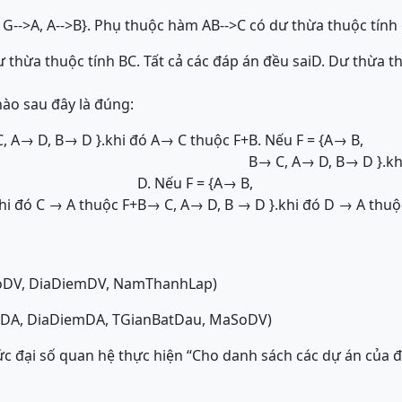
E, G-->A, A-->B}. Phụ thuộc hàm AB-->C có dư thừa thuộc tính 
ư thừa thuộc tính B
C. Tất cả các đáp án đều sai
D. Dư thừa th
ào sau đây là đúng:
 C, A→ D, B→ D }.khi đó A→ C thuộc F+
B. Nếu F = {A→ B,
B→ C, A→ D, B→ D }.kh
D. Nếu F = {A→ B,
hi đó C → A thuộc F+
B→ C, A→ D, B → D }.khi đó D → A thuộ
SoDV, DiaDiemDV, NamThanhLap)
oDA, DiaDiemDA, TGianBatDau, MaSoDV)
hức đại số quan hệ thực hiện “Cho danh sách các dự án của 