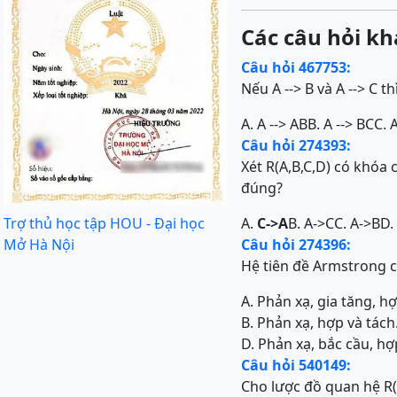
Các câu hỏi kh
Câu hỏi 467753:
Nếu A --> B và A --> C th
A. A --> AB
B. A --> BC
C. 
Câu hỏi 274393:
Xét R(A,B,C,D) có khóa
đúng?
Trợ thủ học tập HOU - Đại học
A.
C->A
B. A->C
C. A->B
D.
Mở Hà Nội
Câu hỏi 274396:
Hệ tiên đề Armstrong 
A. Phản xạ, gia tăng, hợ
B. Phản xạ, hợp và tách
D. Phản xạ, bắc cầu, hợ
Câu hỏi 540149:
Cho lược đồ quan hệ R(