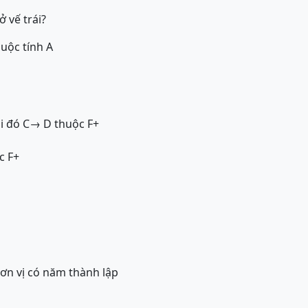
ở vế trái?
uộc tính A
i đó C→ D thuộc F+
c F+
đơn vị có năm thành lập