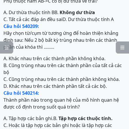
Phụ thuộc hàm AB->C có bị dư thừa vế trái?
A. Dư thừa thuộc tính B
B.
Không dư thừa
C. Tất cả các đáp án đều sai
D. Dư thừa thuộc tính A
Câu hỏi 540209:
Hãy chọn từ/cụm từ tương ứng để hoàn thiện khảng
định sau: Nếu 2 bộ bất kỳ trùng nhau trên các thành
phần của khóa thì .........


A. Khác nhau trên các thành phần không khóa.
B. Cũng trùng nhau trên các thành phần của tất cả các
bộ
C. Cũng trùng nhau trên các thành phần không khóa.
D. Khác nhau trên các thành phần tất cả các bộ.
Câu hỏi 540214:
Thành phần nào trong quan hệ của mô hình quan hệ
được cố định trong suốt quá trình?
A. Tập hợp các bản ghi.
B.
Tập hợp các thuộc tính.
C. Hoặc là tập hợp các bản ghi hoặc là tập hợp các