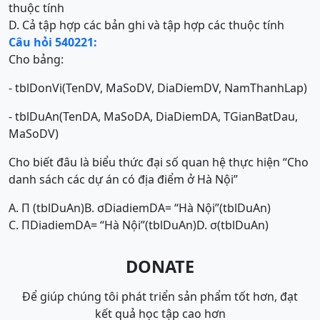
thuộc tính
D. Cả tập hợp các bản ghi và tập hợp các thuộc tính
Câu hỏi 540221:
Cho bảng:
- tblDonVi(TenDV, MaSoDV, DiaDiemDV, NamThanhLap)
- tblDuAn(TenDA, MaSoDA, DiaDiemDA, TGianBatDau,
MaSoDV)
Cho biết đâu là biểu thức đại số quan hệ thực hiện “Cho
danh sách các dự án có địa điểm ở Hà Nội”
A. Π (tblDuAn)
B. σDiadiemDA= “Hà Nội”(tblDuAn)
C. ΠDiadiemDA= “Hà Nội”(tblDuAn)
D. σ(tblDuAn)
DONATE
Để giúp chúng tôi phát triển sản phẩm tốt hơn, đạt
kết quả học tập cao hơn