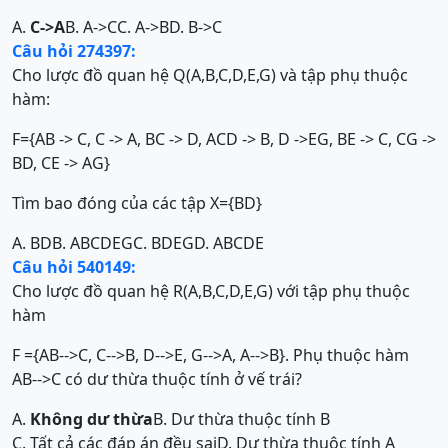
A.
C->A
B. A->C
C. A->B
D. B->C
Câu hỏi 274397:
Cho lược đồ quan hệ Q(A,B,C,D,E,G) và tập phụ thuộc
hàm:
F={AB -> C, C -> A, BC -> D, ACD -> B, D ->EG, BE -> C, CG ->
BD, CE -> AG}
Tìm bao đóng của các tập X={BD}
A. BD
B. ABCDEG
C. BDEG
D. ABCDE
Câu hỏi 540149:
Cho lược đồ quan hệ R(A,B,C,D,E,G) với tập phụ thuộc
hàm
F ={AB-->C, C-->B, D-->E, G-->A, A-->B}. Phụ thuộc hàm
AB-->C có dư thừa thuộc tính ở vế trái?
A.
Không dư thừa
B. Dư thừa thuộc tính B
C. Tất cả các đáp án đều sai
D. Dư thừa thuộc tính A