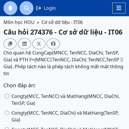
Login




Môn học HOU
Cơ sở dữ liệu - IT06
Câu hỏi 274376 - Cơ sở dữ liệu - IT06




Cho quan hệ CungCap(MNCC, TenNCC, DiaChi, TenSP,
Gia) và PTH F={MNCCTenNCC, DiaChi; TenNCC,TenSP 
Gia}. Phép tách nào là phép tách không mất mát thông
tin
Chọn đáp án:
Congty(MCC, TenNCC) và MatHang(MNCC, DiaChi,
TenSP, Gia)
Congty(MCC, TenNCC, DiaChi) và MatHang(TenSP,
Gia)