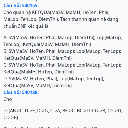
Câu hỏi 540155:
Cho quan hệ KETQUA(MaSV, MaMH, HoTen, Phai,
MaLop, TenLop, DiemThi). Tách thànnh quan hệ dạng
chuẩn 3NF kết quả là
A. SV(MaSV, HoTen, Phai, MaLop, DiemThi); Lop(MaLop,
TenLop); KetQua(MaSV, MaMH, DiemThi)
B. SV(MaSV, HoTen, Phai, MaLop); Lop(MaLop, TenLop);
KetQua(MaSV, MaMH, DiemThi)
C. SV(MaSV, HoTen, Phai, MaLop); Lop(MaLop, TenLop);
KetQua(MaMH, HoTen, DiemThi)
D. SV(MaSV, HoTen, Phai); Lop(MaLop, TenLop);
KetQua(MaSV, MaMH, DiemThi)
Câu hỏi 540188:
Cho
F={AB->C, D->E, D->G, C->A, BE->C, BC->D, CG->B, CG->D,
CD->B}