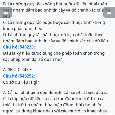
B. Là những quy tắc không bắt buộc dữ liệu phải tuân
theo nhằm đảm bảo tính tin cậy và độ chính xác của dữ


liệu
C. Là những quy tắc buộc buộc các thuộc tính không
khóa phải tuân theo
D. Là những quy tắc bắt buộc dữ liệu phải tuân theo
nhằm đảm bảo tính tin cậy và độ chính xác của dữ liệu
Câu hỏi 540233:
Đâu là ký hiệu được dùng cho phép toán chọn trong
các phép toán đại số quan hệ?
A.
B. Π
C. σ
D. *
ℑ
Câu hỏi 540252:
Cơ sở dữ liệu là gì?
A. Cả hai phát biểu đều đúng
B. Cả hai phát biểu đều sai
C. là tập hợp dữ liệu có cấu trúc được lưu trữ trên các
thiết bị trữ tin nhằm thỏa mãn đồng thời cho nhiều
người sử dụng khác nhau với các mục đích khác nhau