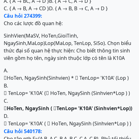
A. { A → BC, A → D }
B. { A → C, A → D }
C. { A → B, A → CD }
D. { A → B, B → C, A → D }
Câu hỏi 274399:
Cho các lược đồ quan hệ:
SinhVien(MaSV, HoTen,GioiTinh,
NgaySinh,MaLop)Lop(MaLop, TenLop, SiSo). Chọn biểu
thức đại số quan hệ thực hiện: Cho biết thông tin sinh
viên gồm họ tên, ngày sinh thuộc lớp có tên là K10A
A.
HoTen, NgaySinh(Sinhvien) *
TenLop= 'K10A' (Lop )


B.
TenLop= 'K10A' (
HoTen, NgaySinh (Sinhvien*Lop ) )


C.
HoTen, NgaySinh
(
TenLop= 'K10A'
(Sinhvien*Lop))


D.
TenLop= 'K10A' (
HoTen, NgaySinh (Sinhvien*Lop ) )


Câu hỏi 540178:
Cho tập pth F={A B, A C, B A, B C, C A, C B}. Phủ tối thiểu