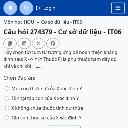
Login




Môn học HOU
Cơ sở dữ liệu - IT06
Câu hỏi 274379 - Cơ sở dữ liệu - IT06




Hãy chọn từ/cụm từ tương ứng để hoàn thiện khảng
định sau: X --> Y (Y Thuộc F) là phụ thuộc hàm đầy đủ,
khi và chỉ khi ..........
Chọn đáp án:
Mọi con thực sự của X xác định Y
Tồn tại tập con của X xác định Y
X không chứa thuộc tính dư thừa
Tập con thực sự của X xác định Y