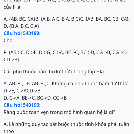
của F là
A. {AB, BC, CA}
B. {A B, A C, B A, B C}
C. {AB, BA, BC, CB, CA}
D. {B A, B C, C A}
Câu hỏi 540189:
Cho
F={AB->C, D->E, D->G, C->A, BE->C, BC->D, CG->B, CG->D,
CD->B}
Các phụ thuộc hàm bị dư thừa trong tập F là:
A. AB->C;
B. AB->C;
C. Không có phụ thuộc hàm dư thừa
D->E; C->A
CD->B;
D. C->A, BE->C, BC->D, CG->B
Câu hỏi 540196:
Ràng buộc toàn vẹn trong mô hình quan hệ là gì?
A. Là những quy tắc bắt buộc thuộc tính khóa phải tuân
theo