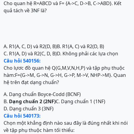
Cho quan hệ R=ABCD và F= {A->C, D->B, C->ABD}. Kết
quả tách về 3NF là?
A. R1(A, C, D) và R2(D, B)
B. R1(A, C) và R2(D, B)
C. R1(A, D) và R2(C, D, B)
D. Không phải các lựa chọn
Câu hỏi 540156:
Cho lựơc đồ quan hệ Q(G,M,V,N,H,P) và tập phụ thuộc
hàm:F={G->M, G->N, G->H, G->P, M->V, NHP->M}. Quan
hệ trên đạt dạng chuẩn?
A. Dạng chuẩn Boyce-Codd (BCNF)
B.
Dạng chuẩn 2 (2NF)
C. Dạng chuẩn 1 (1NF)
D. Dạng chuẩn 3 (3NF)
Câu hỏi 540173:
Chọn một khẳng định nào sau đây là đúng nhất khi nói
về tập phụ thuộc hàm tối thiểu: