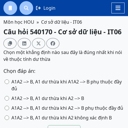
Login




Môn học HOU
Cơ sở dữ liệu - IT06
Câu hỏi 540170 - Cơ sở dữ liệu - IT06




Chọn một khẳng định nào sau đây là đúng nhất khi nói
về thuộc tính dư thừa
Chọn đáp án:
A1A2 --> B, A1 dư thừa khi A1A2 --> B phụ thuộc đầy
đủ
A1A2 --> B, A1 dư thừa khi A2 --> B
A1A2 --> B, A1 dư thừa khi A2 --> B phụ thuộc đầy đủ
A1A2 --> B, A1 dư thừa khi A2 không xác định B