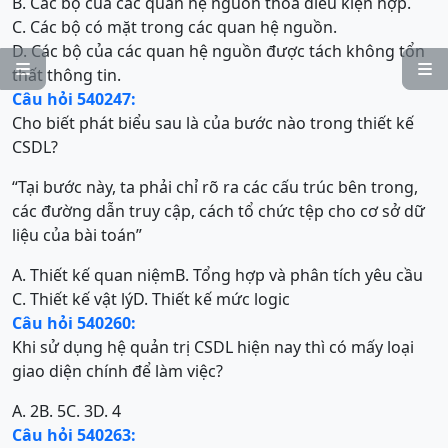
B. Các bộ của các quan hệ nguồn thoả điều kiện hợp.
C.
Các bộ có mặt trong các quan hệ nguồn.
D. Các bộ của các quan hệ nguồn được tách không tổn


thất thông tin.
Câu hỏi 540247:
Cho biết phát biểu sau là của bước nào trong thiết kế
CSDL?
“Tại bước này, ta phải chỉ rõ ra các cấu trúc bên trong,
các đường dẫn truy cập, cách tổ chức tệp cho cơ sở dữ
liệu của bài toán”
A. Thiết kế quan niệm
B. Tổng hợp và phân tích yêu cầu
C. Thiết kế vật lý
D. Thiết kế mức logic
Câu hỏi 540260:
Khi sử dụng hệ quản trị CSDL hiện nay thì có mấy loại
giao diện chính để làm việc?
A. 2
B. 5
C. 3
D. 4
Câu hỏi 540263: