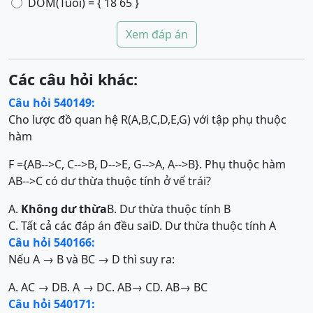
DOM(Tuoi) = { 18 65 }
Xem đáp án
Các câu hỏi khác:
Câu hỏi 540149:
Cho lược đồ quan hệ R(A,B,C,D,E,G) với tập phụ thuộc
hàm
F ={AB-->C, C-->B, D-->E, G-->A, A-->B}. Phụ thuộc hàm
AB-->C có dư thừa thuộc tính ở vế trái?
A.
Không dư thừa
B. Dư thừa thuộc tính B
C. Tất cả các đáp án đều sai
D. Dư thừa thuộc tính A
Câu hỏi 540166:
Nếu A → B và BC → D thì suy ra:
A. AC → D
B. A → D
C. AB→ C
D. AB→ BC
Câu hỏi 540171: