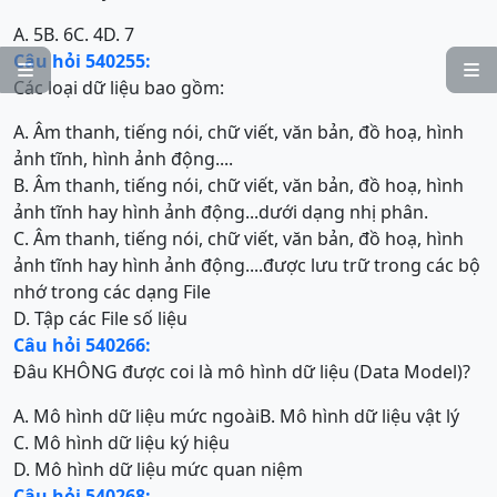
A. 5
B. 6
C. 4
D. 7
Câu hỏi 540255:


Các loại dữ liệu bao gồm:
A. Âm thanh, tiếng nói, chữ viết, văn bản, đồ hoạ, hình
ảnh tĩnh, hình ảnh động....
B. Âm thanh, tiếng nói, chữ viết, văn bản, đồ hoạ, hình
ảnh tĩnh hay hình ảnh động...dưới dạng nhị phân.
C. Âm thanh, tiếng nói, chữ viết, văn bản, đồ hoạ, hình
ảnh tĩnh hay hình ảnh động....được lưu trữ trong các bộ
nhớ trong các dạng File
D. Tập các File số liệu
Câu hỏi 540266:
Đâu KHÔNG được coi là mô hình dữ liệu (Data Model)?
A. Mô hình dữ liệu mức ngoài
B. Mô hình dữ liệu vật lý
C. Mô hình dữ liệu ký hiệu
D. Mô hình dữ liệu mức quan niệm
Câu hỏi 540268: