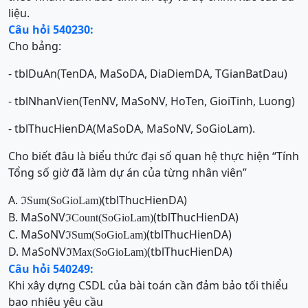
liệu.
Câu hỏi 540230:
Cho bảng:
- tblDuAn(TenDA, MaSoDA, DiaDiemDA, TGianBatDau)
- tblNhanVien(TenNV, MaSoNV, HoTen, GioiTinh, Luong)
- tblThucHienDA(MaSoDA, MaSoNV, SoGioLam).
Cho biết đâu là biểu thức đại số quan hệ thực hiện “Tính
Tổng số giờ đã làm dự án của từng nhân viên”
A.
(tblThucHienDA)
ℑ
Sum
(SoGioLam)
B. MaSoNV
(tblThucHienDA)
ℑ
Count
(SoGioLam)
C. MaSoNV
(tblThucHienDA)
ℑ
Sum
(SoGioLam)
D. MaSoNV
(tblThucHienDA)
ℑ
Max
(SoGioLam)
Câu hỏi 540249:
Khi xây dựng CSDL của bài toán cần đảm bảo tối thiểu
bao nhiêu yêu cầu