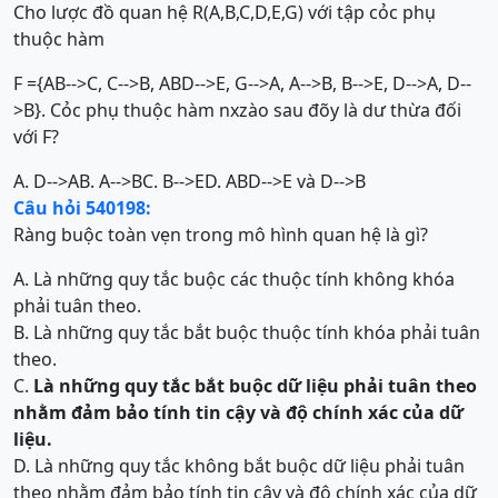
Cho lược đồ quan hệ R(A,B,C,D,E,G) với tập cỏc phụ
thuộc hàm
F ={AB-->C, C-->B, ABD-->E, G-->A, A-->B, B-->E, D-->A, D--
>B}. Cỏc phụ thuộc hàm nxzào sau đõy là dư thừa đối
với F?
A. D-->A
B. A-->B
C. B-->E
D. ABD-->E và D-->B
Câu hỏi 540198:
Ràng buộc toàn vẹn trong mô hình quan hệ là gì?
A. Là những quy tắc buộc các thuộc tính không khóa
phải tuân theo.
B. Là những quy tắc bắt buộc thuộc tính khóa phải tuân
theo.
C.
Là những quy tắc bắt buộc dữ liệu phải tuân theo
nhằm đảm bảo tính tin cậy và độ chính xác của dữ
liệu.
D. Là những quy tắc không bắt buộc dữ liệu phải tuân
theo nhằm đảm bảo tính tin cậy và độ chính xác của dữ