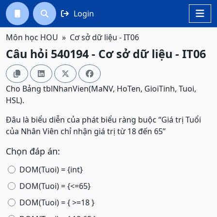
Login




Môn học HOU
Cơ sở dữ liệu - IT06
Câu hỏi 540194 - Cơ sở dữ liệu - IT06




Cho Bảng tblNhanVien(MaNV, HoTen, GioiTinh, Tuoi,
HSL).
Đâu là biểu diễn của phát biểu ràng buộc “Giá trị Tuổi
của Nhân Viên chỉ nhận giá trị từ 18 đến 65”
Chọn đáp án:
DOM(Tuoi) = {int}
DOM(Tuoi) = {<=65}
DOM(Tuoi) = { >=18 }