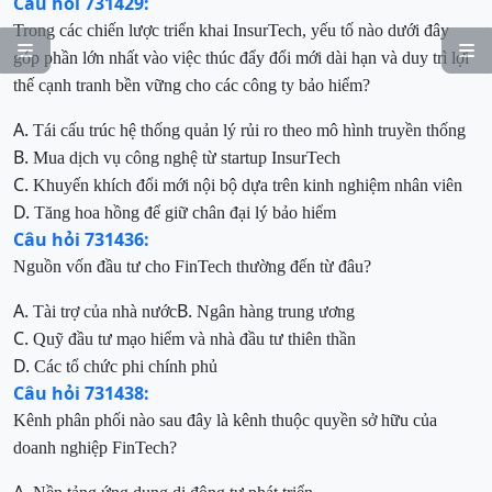
Câu hỏi 731429:
Trong các chiến lược triển khai InsurTech, yếu tố nào dưới đây


góp phần lớn nhất vào việc thúc đẩy đổi mới dài hạn và duy trì lợi
thế cạnh tranh bền vững cho các công ty bảo hiểm?
A.
Tái cấu trúc hệ thống quản lý rủi ro theo mô hình truyền thống
B.
Mua dịch vụ công nghệ từ startup InsurTech
C.
Khuyến khích đổi mới nội bộ dựa trên kinh nghiệm nhân viên
D.
Tăng hoa hồng để giữ chân đại lý bảo hiểm
Câu hỏi 731436:
Nguồn vốn đầu tư cho FinTech thường đến từ đâu?
A.
B.
Tài trợ của nhà nước
Ngân hàng trung ương
C.
Quỹ đầu tư mạo hiểm và nhà đầu tư thiên thần
D.
Các tổ chức phi chính phủ
Câu hỏi 731438:
Kênh phân phối nào sau đây là kênh thuộc quyền sở hữu của
doanh nghiệp FinTech?