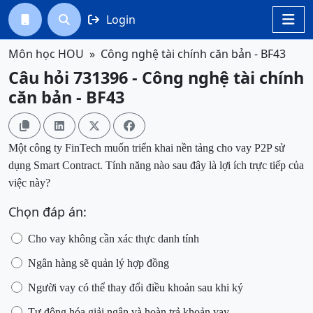
Login




Môn học HOU
Công nghệ tài chính căn bản - BF43
Câu hỏi 731396 - Công nghệ tài chính
căn bản - BF43




Một công ty FinTech muốn triển khai nền tảng cho vay P2P sử
dụng Smart Contract. Tính năng nào sau đây là lợi ích trực tiếp của
việc này?
Chọn đáp án:
Cho vay không cần xác thực danh tính
Ngân hàng sẽ quản lý hợp đồng
Người vay có thể thay đổi điều khoản sau khi ký
Tự động hóa giải ngân và hoàn trả khoản vay