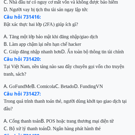
C.
Nhà đầu tư có nguy cơ mất vốn và không được bảo hiểm
D.
Người vay bị tịch thu tài sản ngay lập tức
Câu hỏi 731416:
Bật xác thực hai lớp (2FA) giúp ích gì?
A.
Tăng một lớp bảo mật khi đăng nhập/giao dịch
B.
Làm app chậm lại nên hạn chế hacker
C.
D.
Giúp đăng nhập nhanh hơn
Ẩn toàn bộ thông tin tài chính
Câu hỏi 731420:
Tại Việt Nam, nền tảng nào sau đây chuyên gọi vốn cho truyện
tranh, sách?
A.
B.
C.
D.
GoFundMe
Comicola
Betado
FundingVN
Câu hỏi 731427:
Trong quá trình thanh toán thẻ, người dùng khởi tạo giao dịch tại
đâu?
A.
B.
Cổng thanh toán
POS hoặc trang thương mại điện tử
C.
D.
Bộ xử lý thanh toán
Ngân hàng phát hành thẻ