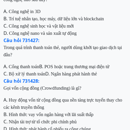
A.
Công nghệ in 3D
B.
Trí tuệ nhân tạo, học máy, dữ liệu lớn và blockchain
C.
Công nghệ sinh học và vật liệu mới
D.
Công nghệ nano và sản xuất tự động
Câu hỏi 731427:
Trong quá trình thanh toán thẻ, người dùng khởi tạo giao dịch tại
đâu?
A.
B.
Cổng thanh toán
POS hoặc trang thương mại điện tử
C.
D.
Bộ xử lý thanh toán
Ngân hàng phát hành thẻ
Câu hỏi 731428:
Gọi vốn cộng đồng (Crowdfunding) là gì?
A.
Huy động vốn từ cộng đồng qua nền tảng trực tuyến thay cho
các kênh truyền thống
B.
Hình thức vay vốn ngân hàng với lãi suất thấp
C.
Nhận tài trợ từ tổ chức phi chính phủ
D.
Hình thức phát hành cổ phiếu ra công chúng