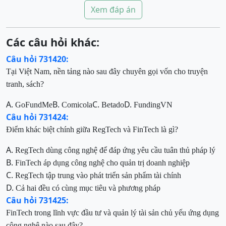
Xem đáp án
Các câu hỏi khác:
Câu hỏi 731420:
Tại Việt Nam, nền tảng nào sau đây chuyên gọi vốn cho truyện
tranh, sách?
A.
B.
C.
D.
GoFundMe
Comicola
Betado
FundingVN
Câu hỏi 731424:
Điểm khác biệt chính giữa RegTech và FinTech là gì?
A.
RegTech dùng công nghệ để đáp ứng yêu cầu tuân thủ pháp lý
B.
FinTech áp dụng công nghệ cho quản trị doanh nghiệp
C.
RegTech tập trung vào phát triển sản phẩm tài chính
D.
Cả hai đều có cùng mục tiêu và phương pháp
Câu hỏi 731425:
FinTech trong lĩnh vực đầu tư và quản lý tài sản chủ yếu ứng dụng
công nghệ nào sau đây?