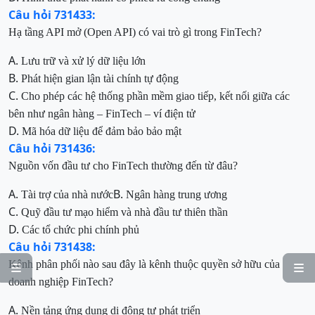
Câu hỏi 731433:
Hạ tầng API mở (Open API) có vai trò gì trong FinTech?
A.
Lưu trữ và xử lý dữ liệu lớn
B.
Phát hiện gian lận tài chính tự động
C.
Cho phép các hệ thống phần mềm giao tiếp, kết nối giữa các
bên như ngân hàng – FinTech – ví điện tử
D.
Mã hóa dữ liệu để đảm bảo bảo mật
Câu hỏi 731436:
Nguồn vốn đầu tư cho FinTech thường đến từ đâu?
A.
B.
Tài trợ của nhà nước
Ngân hàng trung ương
C.
Quỹ đầu tư mạo hiểm và nhà đầu tư thiên thần
D.
Các tổ chức phi chính phủ
Câu hỏi 731438:
Kênh phân phối nào sau đây là kênh thuộc quyền sở hữu của


doanh nghiệp FinTech?
A.
Nền tảng ứng dụng di động tự phát triển