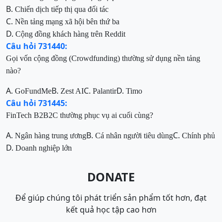
B.
Chiến dịch tiếp thị qua đối tác
C.
Nền tảng mạng xã hội bên thứ ba
D.
Cộng đồng khách hàng trên Reddit
Câu hỏi 731440:
Gọi vốn cộng đồng (Crowdfunding) thường sử dụng nền tảng
nào?
A.
B.
C.
D.
GoFundMe
Zest AI
Palantir
Timo
Câu hỏi 731445:
FinTech B2B2C thường phục vụ ai cuối cùng?
A.
B.
C.
Ngân hàng trung ương
Cá nhân người tiêu dùng
Chính phủ
D.
Doanh nghiệp lớn
DONATE
Để giúp chúng tôi phát triển sản phẩm tốt hơn, đạt
kết quả học tập cao hơn