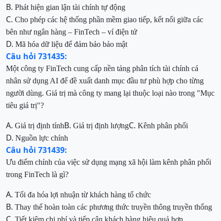
B.
Phát hiện gian lận tài chính tự động
C.
Cho phép các hệ thống phần mềm giao tiếp, kết nối giữa các
bên như ngân hàng – FinTech – ví điện tử
D.
Mã hóa dữ liệu để đảm bảo bảo mật
Câu hỏi 731435:
Một công ty FinTech cung cấp nền tảng phân tích tài chính cá
nhân sử dụng AI để đề xuất danh mục đầu tư phù hợp cho từng
người dùng. Giá trị mà công ty mang lại thuộc loại nào trong "Mục
tiêu giá trị
"?
A.
B.
C.
Giá trị định tính
Giá trị định lượng
Kênh phân phối
D.
Nguồn lực chính
Câu hỏi 731439:
Ưu điểm chính của việc sử dụng mạng xã hội làm kênh phân phối
trong FinTech là gì?
A.
Tối đa hóa lợi nhuận từ khách hàng tổ chức
B.
Thay thế hoàn toàn các phương thức truyền thông truyền thống
C.
Tiết kiệm chi phí và tiếp cận khách hàng hiệu quả hơn