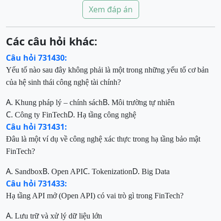
Xem đáp án
Các câu hỏi khác:
Câu hỏi 731430:
Yếu tố nào sau đây không phải là một trong những yếu tố cơ bản
của hệ sinh thái công nghệ tài chính?
A.
B.
Khung pháp lý – chính sách
Môi trường tự nhiên
C.
D.
Công ty FinTech
Hạ tầng công nghệ
Câu hỏi 731431:
Đâu là một ví dụ về công nghệ xác thực trong hạ tầng bảo mật
FinTech?
A.
B.
C.
D.
Sandbox
Open API
Tokenization
Big Data
Câu hỏi 731433:
Hạ tầng API mở (Open API) có vai trò gì trong FinTech?
A.
Lưu trữ và xử lý dữ liệu lớn