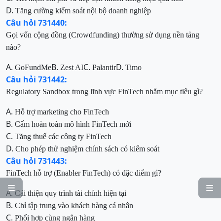
D.
Tăng cường kiểm soát nội bộ doanh nghiệp
Câu hỏi 731440:
Gọi vốn cộng đồng (Crowdfunding) thường sử dụng nền tảng
nào?
A.
B.
C.
D.
GoFundMe
Zest AI
Palantir
Timo
Câu hỏi 731442:
Regulatory Sandbox trong lĩnh vực FinTech nhằm mục tiêu gì?
A.
Hỗ trợ marketing cho FinTech
B.
Cấm hoàn toàn mô hình FinTech mới
C.
Tăng thuế các công ty FinTech
D.
Cho phép thử nghiệm chính sách có kiểm soát
Câu hỏi 731443:
FinTech hỗ trợ (Enabler FinTech) có đặc điểm gì?


A.
Cải thiện quy trình tài chính hiện tại
B.
Chỉ tập trung vào khách hàng cá nhân
C.
Phối hợp cùng ngân hàng