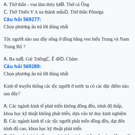
A.
B.
Thờ thần - vua làm thủy lợi
Thờ cá Ông
C.
D.
Thờ Thiên Y A
na thánh mẫu
Thờ
thần Pônư
ga
Câu hỏi 569277:
Chọn phương án trả lời đúng nhất
T
ộc người nào sau đây sống ở đồng bằng ven biển Trung và Nam
Trung Bộ ?
A.
B.
C.
D.
Ba na
Giẻ Triêng
Ê đê
Chăm
Câu hỏi 569289:
Chọn phương án trả lời đúng nhất
Kinh tế truyền thống các tộc người ở nước ta có các đặc điểm nào
sau đây?
A.
Các ngành kinh tế
phát triển không đồng đều, trình độ thấp,
khoa học kỹ thuật không phát triển, dựa vào tư duy kinh nghiệm
B.
Các ngành kinh tế các tộc người phát triển đồng đều, đạt đến
t
rì
nh độ cao, khoa học kỹ thuật ph
át triển