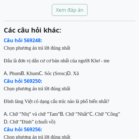
Xem đáp án
Các câu hỏi khác:
Câu hỏi 569248:
Chọn phương án trả lời đúng nhất
Đâu là đơn vị dân cư cơ bản nhất của người Khơ - me
A.
B.
C.
D.
Phum
Khum
Sóc (Srosc)
Xã
Câu hỏi 569250:
Chọn phương án trả lời đúng nhất
Đình làng Việt có
dạng cấu trúc nào
là phổ biến nhất
?
A.
B.
C.
Chữ ”Nhị”
và c
hữ ”Tam
”
Chữ ”Nhất”
Chữ ”Công”
D.
Chữ ”Đinh”
(chuổi vồ)
Câu hỏi 569256:
Chọn phương án trả lời đúng nhất