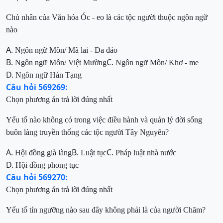
Chủ nhân của Văn hóa Óc - eo là các tộc người thuộc ngôn ngữ
nào
A.
Ngôn ngữ Môn/ Mã lai - Đa đảo
B.
C.
Ngôn ngữ Môn/ Việt Mường
Ngôn ngữ Môn/ Khơ
-
me
D.
Ngôn ngữ Hán Tạng
Câu hỏi 569269:
Chọn phương án trả lời đúng nhất
Yếu tố nào không có t
rong việc điều hành và quản lý đời sống
buôn làng truyền thống các tộc người Tây Nguyên?
A.
B.
C.
Hội đồng già làng
Luật tục
Pháp luật nhà nước
D.
Hội đồng phong tục
Câu hỏi 569270:
Chọn phương án trả lời đúng nhất
Y
ếu tố tín ngưỡng nào sau đây
không phải
là của người Chăm
?