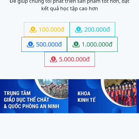
Để giúp chúng tôi phát triển sản phẩm tốt hơn, đạt
kết quả học tập cao hơn
100.000đ
200.000đ


500.000đ
1.000.000đ


5.000.000đ

Previous
Next