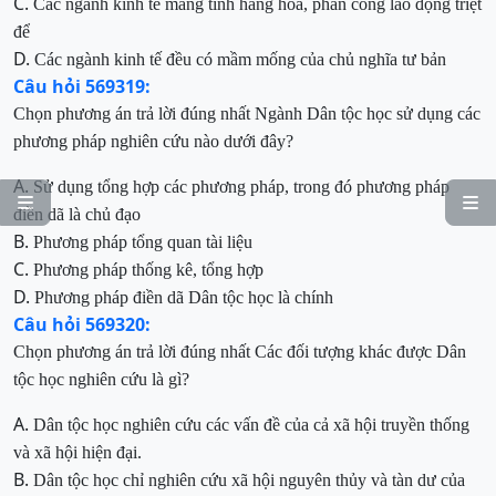
C.
Các ngành kinh tế mang tính hàng hóa, phân công lao động triệt
để
D.
Các ngành kinh tế đều có mầm mống của chủ nghĩa tư bản
Câu hỏi 569319:
Chọn phương án trả lời đúng nhất
Ngành Dân tộc học sử dụng các
phương pháp nghiên cứu nào dưới đây?
A.
Sử dụng tổng hợp các
phương pháp, trong đó phương pháp


điền dã là chủ đạo
B.
Phương pháp tổng quan tài liệu
C.
Phương pháp thống kê, tổng hợp
D.
Phương pháp điền dã Dân tộc học là chính
Câu hỏi 569320:
Chọn phương án trả lời đúng nhất
Các đối tượng khác được Dân
tộc học nghiên cứu là gì?
A.
Dân tộc học nghiên cứu các vấn đề của cả xã hội truyền thống
và xã hội hiện đại
.
B.
Dân tộc học chỉ nghiên cứu xã hội nguyên thủy và tàn dư của