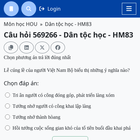
Login




Môn học HOU
Dân tộc học - HM83
Câu hỏi 569266 - Dân tộc học - HM83




Chọn phương án trả lời đúng nhất
Lễ cúng lề của người Việt Nam Bộ biểu thị những ý nghĩa nào?
Chọn đáp án:
Tri ân n
gười có công đóng góp, phát triển làng xóm
T
ưởng nhớ người có công khai lập làng
T
ưởng nhớ
thành hòa
ng
Hồi
tưởng
cuộc sống gian khó của tổ tiên buổi đầu khai phá