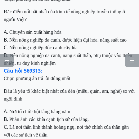
Đ
ặc điểm
nổi bật nhất của k
inh tế nông nghiệp truy
ền thống ở
người Việt
?
A.
Chuyên sản xuất hàng hóa
B.
Nền nông nghiệp đa canh,
được hiện đại hóa, năng suất cao
C.
Nền nông nghiệp độc canh cây
lúa
D.
Nền nông nghiệp đa canh, n
ăng suất thấp, phụ thuộc vào thiên


nhiên, tư duy kinh nghiệm
Câu hỏi 569313:
Chọn phương án trả lời đúng nhất
Đâu là yếu tố khác biệt nhất của đền (
miếu, quán, am, nghè
)
so với
ngôi đình
A.
N
ơi tổ chức hội làng hàng năm
B.
Phản ánh các khía cạnh lịch sử của làng.
C.
Là nơi thần linh thành hoàng ngụ, nơi thờ chính của thần gắn
với các sự tích về thần