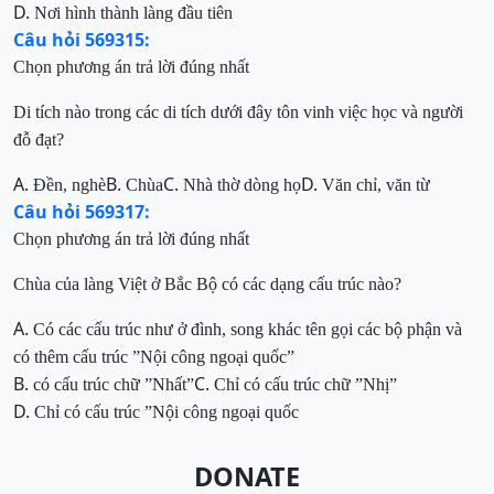
D.
Nơi
hình thành làng đầu tiên
Câu hỏi 569315:
Chọn phương án trả lời đúng nhất
Di tích nào trong các di tích dưới đây tôn vinh việc
học và người
đỗ đạt?
A.
B.
C.
D.
Đền, nghè
Chùa
Nhà thờ dòng họ
Văn chỉ, văn từ
Câu hỏi 569317:
Chọn phương án trả lời đúng nhất
Chùa của làng Việt ở Bắc Bộ có
các dạng cấu trúc nào?
A.
Có các cấu trúc như ở đình, song khác tên gọi các bộ phận
và
có thêm
cấu trúc ”Nội công ngoại quốc”
B.
C.
có cấu trúc chữ ”Nhất”
Chỉ có cấu trúc chữ ”Nhị”
D.
Chỉ có cấu trúc ”Nội công ngoại quốc
DONATE