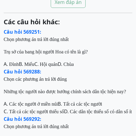
Xem đáp án
Các câu hỏi khác:
Câu hỏi 569251:
Chọn phương án trả lời đúng nhất
Trụ sở của bang hội người Hoa có tên là gì?
A.
B.
C.
D.
Đình
Miếu
Hội quán
Chùa
Câu hỏi 569288:
Chọn
các phương án trả lời đúng
Những tộc người nào được hưởng chính sách dân tộc
hiện nay
?
A.
B.
Các tộc người ở miền núi
Tất cả các tộc người
C.
D.
Tất cả c
ác tộc người thiểu số
Các dân tộc thiểu số có dân số ít
Câu hỏi 569292:
Chọn phương án trả lời đúng nhất