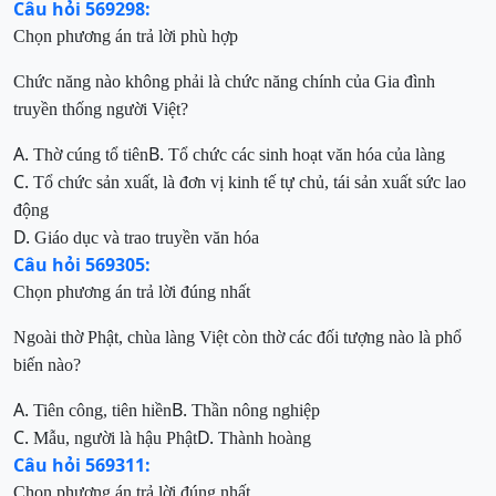
Câu hỏi 569298:
Chọn phương án trả lời
phù hợp
Chức năng nào không phải là
chức năng
chính của
Gia đình
truyền thống
người Việt?
A.
B.
Thờ cúng tổ tiên
Tổ chức các sinh hoạt văn hóa của làng
C.
Tổ chức sản xuất, là đơn vị kinh tế tự chủ
, tái sản
xuất sức lao
động
D.
Giáo dục và trao truyền văn hóa
Câu hỏi 569305:
Chọn phương án trả lời đúng nhất
Ngoài thờ Phậ
t, chùa làng Việt còn thờ các đố
i tượng
nào là phổ
biến
nào?
A.
B.
Tiên công, tiên hiền
Thần nông nghiệp
C.
D.
Mẫu, người là hậu Phật
Thành hoàng
Câu hỏi 569311:
Chọn phương án trả lời đúng nhất