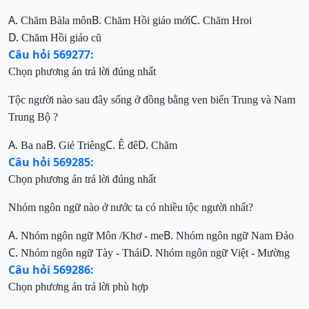
A.
B.
C.
Chăm Bàla môn
Chăm Hồi giáo mớí
Chăm Hroi
D.
Chăm Hồi giáo cũ
Câu hỏi 569277:
Chọn phương án trả lời đúng nhất
T
ộc người nào sau đây sống ở đồng bằng ven biển Trung và Nam
Trung Bộ ?
A.
B.
C.
D.
Ba na
Giẻ Triêng
Ê đê
Chăm
Câu hỏi 569285:
Chọn phương án trả lời đúng nhất
Nhóm ngôn ngữ nào ở nước ta có
nhiều tộc người nhất?
A.
B.
Nhóm ngôn ngữ Môn /
Khơ - me
Nhóm ngôn ngữ Nam Đảo
C.
D.
Nhóm ngôn ngữ Tày
-
Thái
Nhóm ngôn ngữ Việt - Mường
Câu hỏi 569286:
Chọn phương án trả lời phù hợp