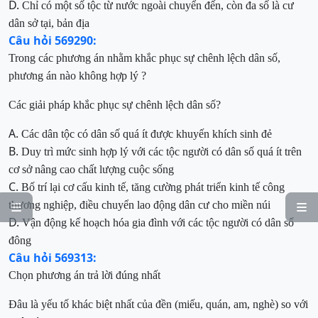
D.
Chỉ có một số tộc từ nước
ngoài chuyển đến, còn đa số là cư
dân
sở tại,
bản địa
Câu hỏi 569290:
Trong các phương án nhằm khắc phục sự chênh lệch dân số,
phương án nào không hợp lý ?
Các giải pháp khắc phục sự chênh lệch dân số?
A.
Các dân tộc có dân số quá ít được khuyến
khích sinh đẻ
B.
Duy trì mức sinh hợp lý với các tộc người có
dân số quá ít trên
cơ sở nâng cao chất lượng cuộc sống
C.
Bố trí lại cơ cấu kinh tế, tăng cường phát triển kinh tế công
thương nghiệp, điều chuyển lao
động dân cư cho miền núi


D.
Vận động kế hoạch hóa gia đình với
các tộc người có dân số
đông
Câu hỏi 569313:
Chọn phương án trả lời đúng nhất
Đâu là yếu tố khác biệt nhất của đền (
miếu, quán, am, nghè
)
so với