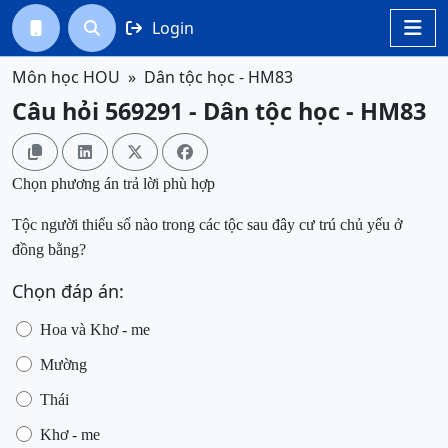
Login




Môn học HOU
Dân tộc học - HM83
Câu hỏi 569291 - Dân tộc học - HM83




C
họn phương án trả lời phù hợp
Tộc người
thiểu số
nào trong các tộc sau đây cư trú chủ yếu ở
đồng bằng?
Chọn đáp án:
Hoa và Khơ - me
Mườ
ng
Thái
Khơ - me