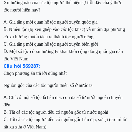
Xu hướng nào của
các tộc người
thể hiện sự trỗi dậy của ý thức
tộc người hiện nay
?
A.
Gia tăng mối quan
hệ tộc người
xuyên quốc gia
B.
Nhiều tộc (bị xen ghép vào các tộc khác) và nhóm địa phương
có xu hướng
muốn
tách ra thành
tộc người riêng
C.
Gia tăng mối quan hệ tộc người xuyên biên giới
D.
Một số tộc có xu hướng ly khai khỏi cộng đồng quốc gia dân
tộc Việt Nam
Câu hỏi 569287:
Chọn phương án trả lời đúng nhất
Nguồn gốc của các tộc người
thiểu số
ở nước ta
A.
Chỉ có một số
tộc là bản địa, còn đa số từ nước
ngoài chuyển
đến
B.
Tất cả các tộc người đều có nguồn gốc từ nước
ngoài
C.
Tất cả các tộc người
đều có nguồn gốc bản địa, sở tại (cư trú từ
rất xa
xưa ở Việt N
am)