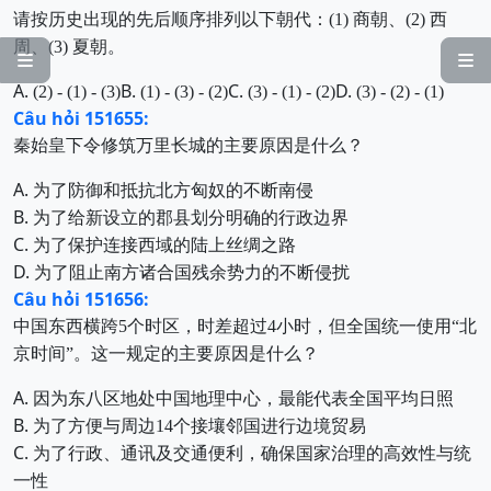
请按历史出现的先后顺序排列以下朝代：
(1)
商朝、
(2)
西
周、
(3)
夏朝。


A.
B.
C.
D.
(2) - (1) - (3)
(1) - (3) - (2)
(3) - (1) - (2)
(3) - (2) - (1)
Câu hỏi 151655:
秦始皇下令修筑万里长城的主要原因是什么？
A.
为了防御和抵抗北方匈奴的
不断南侵
B.
为了给新设立的郡县划分明
确的行政边界
C.
为了保护连接西域的陆上丝绸之路
D.
为了阻止南方诸合国残余势
力的不断侵扰
Câu hỏi 151656:
中国东西横跨5个时区，时差超过4小时，但全国统一使用“北
京时间”。这一规定的主要原因是什么？
A.
因为东八区地处中国地理中心，最
能代表全国平均日照
B.
为了方便与周边14个接壤邻国进行
边境贸易
C.
为了行政、通讯及交通便利，确保
国家治理的高效性与统
一性