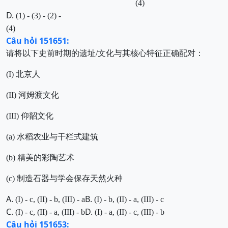
(4)
D.
(1) - (3) - (2) -
(4)
Câu hỏi 151651:
请将以下史前时期的遗址
/
文化与其核心特征正确配对：
(I)
北京人
(II)
河姆渡文化
(III)
仰韶文化
(a)
水稻农业与干栏式建筑
(b)
精美的彩陶艺术
(c)
制造石器与学会保存天然火种
A.
B.
(I) - c, (II) - b, (III) - a
(I) - b, (II) - a, (III) - c
C.
D.
(I) - c, (II) - a, (III) - b
(I) - a, (II) - c, (III) - b
Câu hỏi 151653: