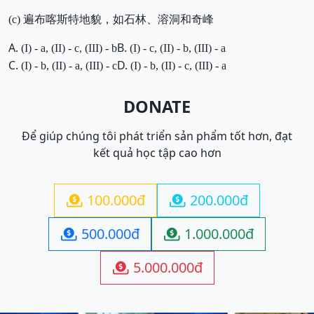
(c) 遍布喀斯特地貌，如石林、溶洞和奇峰
A.
B.
(I) - a, (II) - c,
(III) - b
(I) - c, (II) - b,
(III) - a
C.
D.
(I) - b, (II) - a,
(III) - c
(I) - b, (II) - c,
(III) - a
DONATE
Để giúp chúng tôi phát triển sản phẩm tốt hơn, đạt
kết quả học tập cao hơn
100.000đ
200.000đ


500.000đ
1.000.000đ


5.000.000đ
