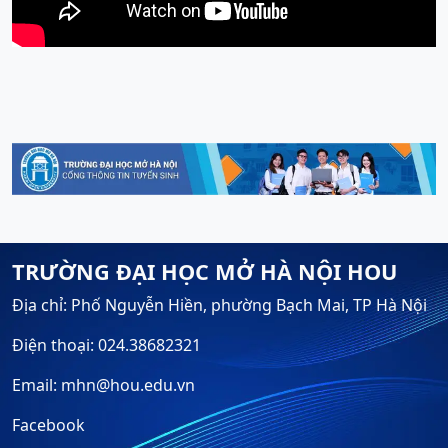
TRƯỜNG ĐẠI HỌC MỞ HÀ NỘI HOU
Địa chỉ: Phố Nguyễn Hiền, phường Bạch Mai, TP Hà Nội
Điện thoại: 024.38682321
Email: mhn@hou.edu.vn
Facebook