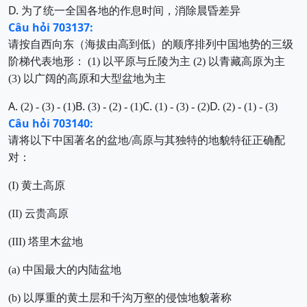
D.
为了统一全国各地的作息时间，消
除晨昏差异
Câu hỏi 703137:
请按自西向东（海拔由高到低）的顺序排列中国地势的三级
阶梯代表地形：
(1)
以平原与丘陵为主
(2)
以青藏高原为主
(3)
以广阔的高原和大型盆地为主
A.
B.
C.
D.
(2) - (3) - (1)
(3) - (2) - (1)
(1) - (3) - (2)
(2) - (1) - (3)
Câu hỏi 703140:
请将以下中国著名的盆地/高原与其独特的地貌特征正确配
对：
(I) 黄土高原
(II) 云贵高原
(III) 塔里木盆地
(a) 中国最大的内陆盆地
(b) 以厚重的黄土层和千沟万壑的侵蚀地貌著称