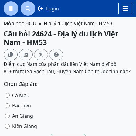
Login




Môn học HOU
Địa lý du lịch Việt Nam - HM53
Câu hỏi 24624 - Địa lý du lịch Việt
Nam - HM53




Điểm cực Nam của phần đất liền Việt Nam ở vĩ độ
8°30'N tại xã Rạch Tàu, Huyện Năm Căn thuộc tỉnh nào?
Chọn đáp án:
Cà Mau
Bạc Liêu
An Giang
Kiên Giang