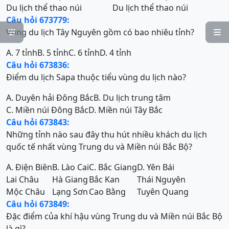
Du lịch thể thao núi
Du lịch thể thao núi
Câu hỏi 673779:
Vùng du lịch Tây Nguyên gồm có bao nhiêu tỉnh?


A. 7 tỉnh
B. 5 tỉnh
C. 6 tỉnh
D. 4 tỉnh
Câu hỏi 673836:
Điểm du lịch Sapa thuộc tiểu vùng du lịch nào?
A. Duyên hải Đông Bắc
B. Du lịch trung tâm
C. Miền núi Đông Bắc
D. Miền núi Tây Bắc
Câu hỏi 673843:
Những tỉnh nào sau đây thu hút nhiều khách du lịch
quốc tế nhất vùng Trung du và Miền núi Bắc Bộ?
A. Điện Biên
B. Lào Cai
C. Bắc Giang
D. Yên Bái
Lai Châu
Hà Giang
Bắc Kan
Thái Nguyên
Mộc Châu
Lạng Sơn
Cao Bằng
Tuyên Quang
Câu hỏi 673849:
Đặc điểm của khí hậu vùng Trung du và Miền núi Bắc Bộ
là gì?