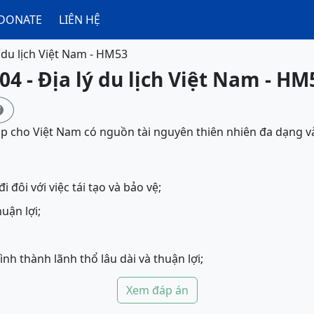
DONATE
LIÊN HỆ
ý du lịch Việt Nam - HM53
04 - Địa lý du lịch Việt Nam - HM

p cho Việt Nam có nguồn tài nguyên thiên nhiên đa dạng 
i đôi với việc tái tạo và bảo vệ;
uận lợi;
ử hình thành lãnh thổ lâu dài và thuận lợi;
Xem đáp án