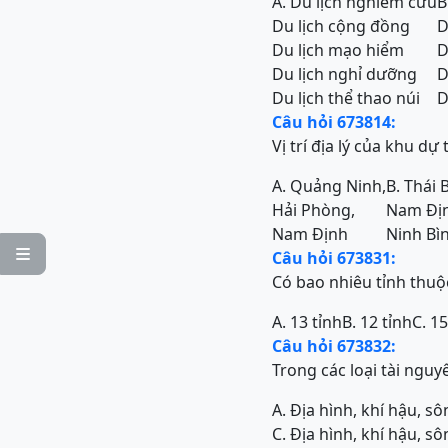
A. Du lịch nghiêm cứu
B
Du lịch cộng đồng
D
Du lịch mạo hiểm
D
Du lịch nghỉ dưỡng
D
Du lịch thể thao núi
D
Câu hỏi 673814:
Vị trí địa lý của khu 
A. Quảng Ninh,
B. Thái 
Hải Phòng,
Nam Đị
Nam Định
Ninh Bì

Câu hỏi 673831:
Có bao nhiêu tỉnh thuộ
A. 13 tỉnh
B. 12 tỉnh
C. 15
Câu hỏi 673832:
Trong các loại tài nguy
A. Địa hình, khí hậu, sô
C. Địa hình, khí hậu, sô