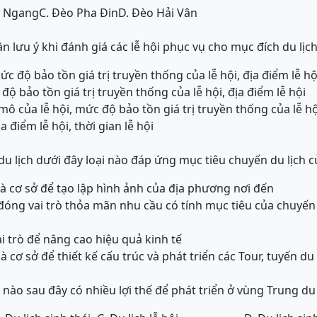
o Ngang
C. Đèo Pha Đin
D. Đèo Hải Vân
 lưu ý khi đánh giá các lễ hội phục vụ cho mục đích du lịc
ức độ bảo tồn giá trị truyền thống của lễ hội, địa điểm lễ hộ
 độ bảo tồn giá trị truyền thống của lễ hội, địa điểm lễ hội
y mô của lễ hội, mức độ bảo tồn giá trị truyền thống của lễ hộ
a điểm lễ hội, thời gian lễ hội
du lịch dưới đây loại nào đáp ứng mục tiêu chuyến du lịch 
h là cơ sở để tạo lập hình ảnh của địa phương nơi đến
h đóng vai trò thỏa mãn nhu cầu có tính mục tiêu của chuyến
ai trò để nâng cao hiệu quả kinh tế
 là cơ sở để thiết kế cấu trúc và phát triển các Tour, tuyến du 
 nào sau đây có nhiều lợi thế để phát triển ở vùng Trung du