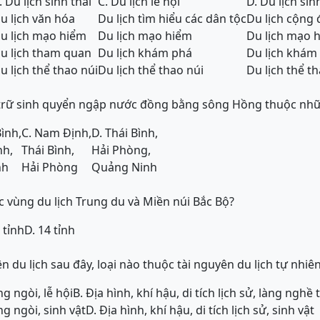
. Du lịch sinh thái
C. Du lịch lễ hội
D. Du lịch sin
u lịch văn hóa
Du lịch tìm hiểu các dân tộc
Du lịch cộng
u lịch mạo hiểm
Du lịch mạo hiểm
Du lịch mạo 
u lịch tham quan
Du lịch khám phá
Du lịch khám
u lịch thể thao núi
Du lịch thể thao núi
Du lịch thể t
dự trữ sinh quyển ngập nước đồng bằng sông Hồng thuộc nh
Bình,
C. Nam Định,
D. Thái Bình,
nh,
Thái Bình,
Hải Phòng,
nh
Hải Phòng
Quảng Ninh
c vùng du lịch Trung du và Miền núi Bắc Bộ?
 tỉnh
D. 14 tỉnh
ên du lịch sau đây, loại nào thuộc tài nguyên du lịch tự nhiê
ng ngòi, lễ hội
B. Địa hình, khí hậu, di tích lịch sử, làng ngh
ng ngòi, sinh vật
D. Địa hình, khí hậu, di tích lịch sử, sinh vật