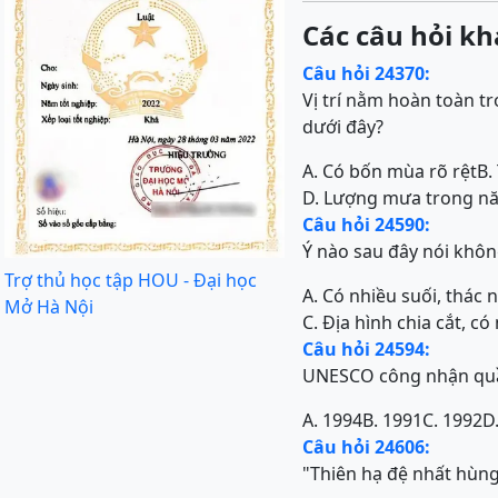
Các câu hỏi kh
Câu hỏi 24370:
Vị trí nằm hoàn toàn t
dưới đây?
A. Có bốn mùa rõ rệt
B.
D. Lượng mưa trong n
Câu hỏi 24590:
Ý nào sau đây nói khôn
Trợ thủ học tập HOU - Đại học
A. Có nhiều suối, thác
Mở Hà Nội
C. Địa hình chia cắt, 
Câu hỏi 24594:
UNESCO công nhận quần 
A. 1994
B. 1991
C. 1992
D
Câu hỏi 24606:
"Thiên hạ đệ nhất hùn