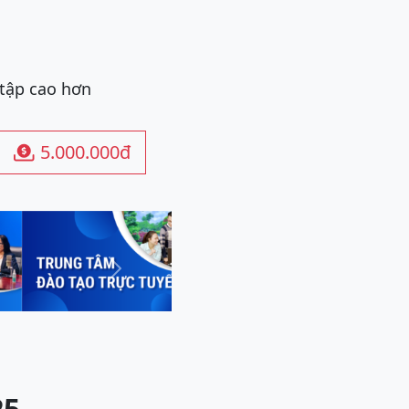
 tập cao hơn
5.000.000đ

Next
25