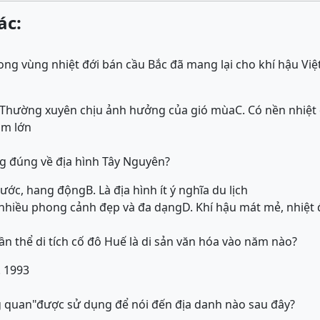
ác:
rong vùng nhiệt đới bán cầu Bắc đã mang lại cho khí hậu V
 Thường xuyên chịu ảnh hưởng của gió mùa
C. Có nền nhiệt
ăm lớn
g đúng về địa hình Tây Nguyên?
 nước, hang động
B. Là địa hình ít ý nghĩa du lịch
có nhiều phong cảnh đẹp và đa dạng
D. Khí hậu mát mẻ, nhiệt
thể di tích cố đô Huế là di sản văn hóa vào năm nào?
. 1993
g quan"được sử dụng để nói đến địa danh nào sau đây?