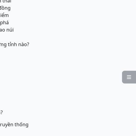
h thái
 đồng
hiểm
 phá
hao núi
ững tỉnh nào?

n?
ề truyền thống