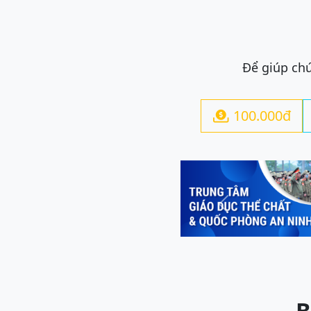
Để giúp chú
100.000đ

Previous
B