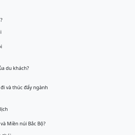
h?
i
i
của du khách?
 đi và thúc đẩy ngành
lịch
 và Miền núi Bắc Bộ?