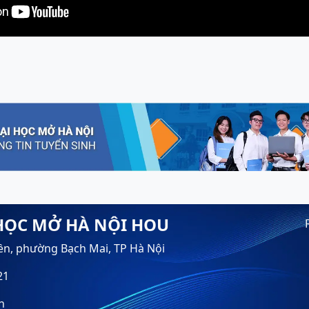
HỌC MỞ HÀ NỘI HOU
ền, phường Bạch Mai, TP Hà Nội
21
n