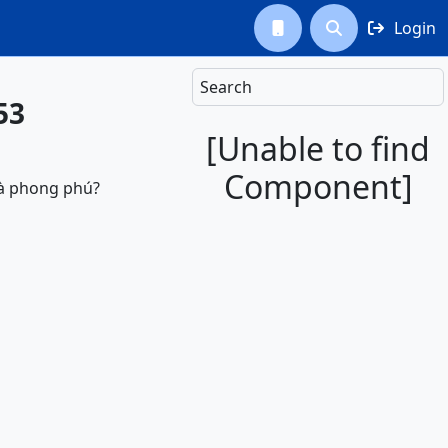
Login



Search
53
[Unable to find
Component]
và phong phú?