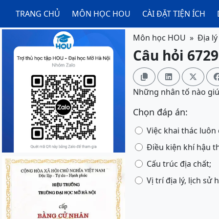
TRANG CHỦ
MÔN HỌC HOU
CÀI ĐẶT TIỆN ÍCH
Môn học HOU
Địa l
Câu hỏi 6729



Những nhân tố nào giú
Chọn đáp án:
Việc khai thác luôn đ
Điều kiện khí hậu th
Cấu trúc địa chất;
Vị trí địa lý, lịch s