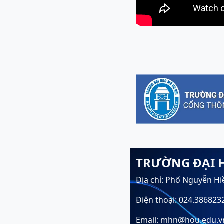
TRƯỜNG ĐẠI 
Địa chỉ: Phố Nguyễn Hi
Điện thoại: 024.386823
Email: mhn@hou.edu.v