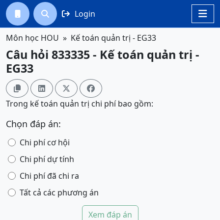
Login




Môn học HOU
Kế toán quản trị - EG33
Câu hỏi 833335 - Kế toán quản trị -
EG33




Trong kế toán quản trị chi phí bao gồm:
Chọn đáp án:
Chi phí cơ hội
Chi phí dự tính
Chi phí đã chi ra
Tất cả các phương án
Xem đáp án