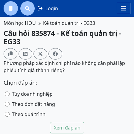
Login




Môn học HOU
Kế toán quản trị - EG33
Câu hỏi 835874 - Kế toán quản trị -
EG33




Phương pháp xác định chi phí nào không cần phải lập
phiếu tính giá thành riêng?
Chọn đáp án:
Tùy doanh nghiệp
Theo đơn đặt hàng
Theo quá trình
Xem đáp án