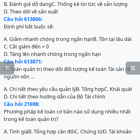
B. Đánh giá dở dang
C. Thống kê tin tức về sản lượng
D. Theo dõi về sản xuất
Câu hỏi 613866:
Định phí bắt buộc sẽ:
A. Giảm nhanh chóng trong ngắn hạn
B. Tồn tại lâu dài
C. Cắt giảm đến = 0
D. Tăng lên nhanh chóng trong ngắn hạn
Câu hỏi 613871:
Kế toán quản trị theo dõi đối tượng kế toán Tài sản và


nguồn vốn …
A. Chi tiết theo yêu cầu quản lý
B. Tổng hợp
C. Khái quát
D. Chi tiết theo hướng dẫn của Bộ Tài chính
Câu hỏi 21698:
Phương pháp kế toán cơ bản nào sử dụng nhiều nhất
trong kế toán quản trị?
A. Tính giá
B. Tổng hợp cân đối
C. Chứng từ
D. Tài khoản