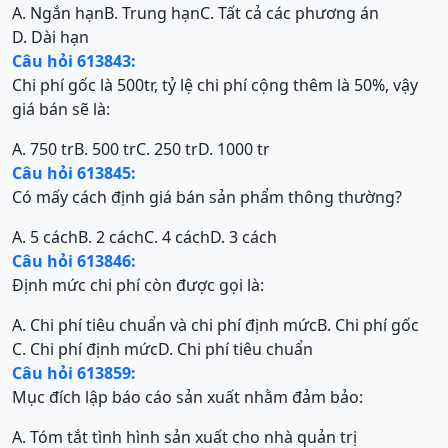
A. Ngắn hạn
B. Trung hạn
C. Tất cả các phương án
D. Dài hạn
Câu hỏi 613843:
Chi phí gốc là 500tr, tỷ lệ chi phí cộng thêm là 50%, vậy
giá bán sẽ là:
A. 750 tr
B. 500 tr
C. 250 tr
D. 1000 tr
Câu hỏi 613845:
Có mấy cách định giá bán sản phẩm thông thường?
A. 5 cách
B. 2 cách
C. 4 cách
D. 3 cách
Câu hỏi 613846:
Định mức chi phí còn được gọi là:
A. Chi phí tiêu chuẩn và chi phí định mức
B. Chi phí gốc
C. Chi phí định mức
D. Chi phí tiêu chuẩn
Câu hỏi 613859:
Mục đích lập báo cáo sản xuất nhằm đảm bảo:
A. Tóm tắt tình hình sản xuất cho nhà quản trị