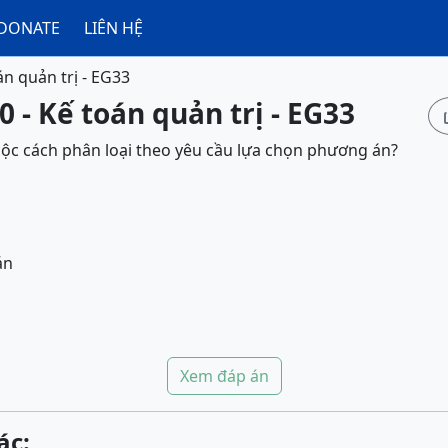
DONATE
LIÊN HỆ
án quản trị - EG33
0 - Kế toán quản trị - EG33
uộc cách phân loại theo yêu cầu lựa chọn phương án?
án
Xem đáp án
ác: