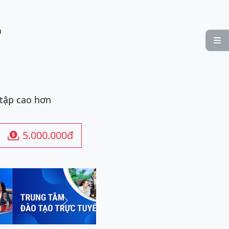
n

 tập cao hơn
5.000.000đ

Next