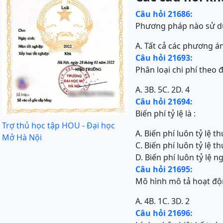
Câu hỏi 21686:
Phương pháp nào sử dụ
A. Tất cả các phương á
Câu hỏi 21693:
Phân loại chi phí theo 
A. 3
B. 5
C. 2
D. 4
Câu hỏi 21694:
Biến phí tỷ lệ là :
Trợ thủ học tập HOU - Đại học
A. Biến phí luôn tỷ lệ 
Mở Hà Nội
C. Biến phí luôn tỷ lệ 
D. Biến phí luôn tỷ lệ 
Câu hỏi 21695:
Mô hình mô tả hoạt độ
A. 4
B. 1
C. 3
D. 2
Câu hỏi 21696: