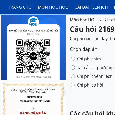
TRANG CHỦ
MÔN HỌC HOU
CÀI ĐẶT TIỆN ÍCH
Môn học HOU
Kế to
Câu hỏi 2169
Chi phí nào sau đây th
Chọn đáp án:
Chi phí chìm
Tất cả các phương 
Chi phí chênh lệch
Chi phí cơ hội
Các câu hỏi kh