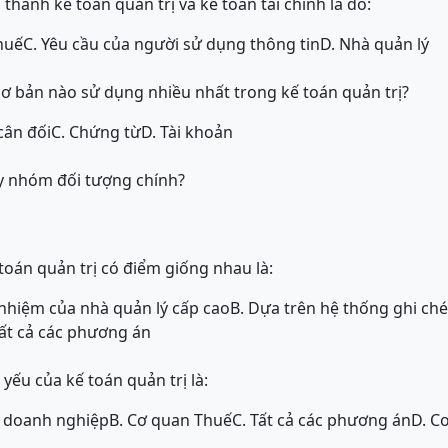
 thành kế toán quản trị và kế toán tài chính là do:
huế
C. Yêu cầu của người sử dụng thông tin
D. Nhà quản lý
ơ bản nào sử dụng nhiều nhất trong kế toán quản trị?
cân đối
C. Chứng từ
D. Tài khoản
ấy nhóm đối tượng chính?
 toán quản trị có điểm giống nhau là:
 nhiệm của nhà quản lý cấp cao
B. Dựa trên hệ thống ghi ch
Tất cả các phương án
yếu của kế toán quản trị là:
g doanh nghiệp
B. Cơ quan Thuế
C. Tất cả các phương án
D. C