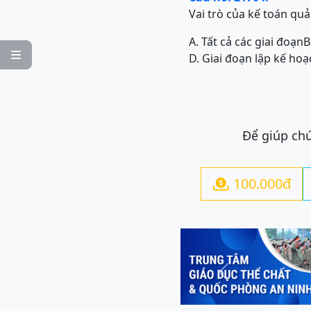
Vai trò của kế toán quả
A. Tất cả các giai đoạn
B

D. Giai đoạn lập kế hoạ
Để giúp chú
100.000đ

Previous