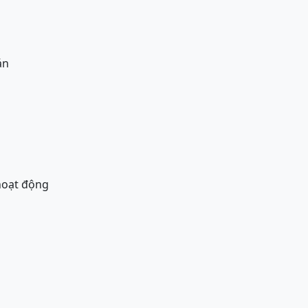
án
 hoạt động