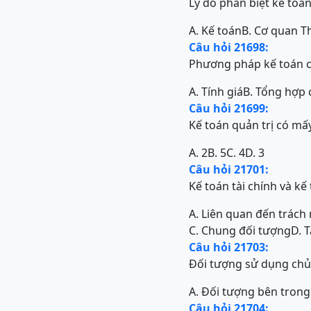
Lý do phân biệt kế toán
A. Kế toán
B. Cơ quan T
Câu hỏi 21698:
Phương pháp kế toán c
A. Tính giá
B. Tổng hợp 
Câu hỏi 21699:
Kế toán quản trị có m
A. 2
B. 5
C. 4
D. 3
Câu hỏi 21701:
Kế toán tài chính và kế
A. Liên quan đến trách
C. Chung đối tượng
D. 
Câu hỏi 21703:
Đối tượng sử dụng chủ 
A. Đối tượng bên tron
Câu hỏi 21704: