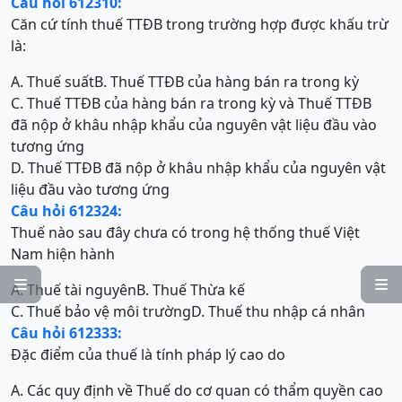
Câu hỏi 612310:
Căn cứ tính thuế TTĐB trong trường hợp được khấu trừ
là:
A. Thuế suất
B. Thuế TTĐB của hàng bán ra trong kỳ
C. Thuế TTĐB của hàng bán ra trong kỳ và Thuế TTĐB
đã nộp ở khâu nhập khẩu của nguyên vật liệu đầu vào
tương ứng
D. Thuế TTĐB đã nộp ở khâu nhập khẩu của nguyên vật
liệu đầu vào tương ứng
Câu hỏi 612324:
Thuế nào sau đây chưa có trong hệ thống thuế Việt
Nam hiện hành


A. Thuế tài nguyên
B. Thuế Thừa kế
C. Thuế bảo vệ môi trường
D. Thuế thu nhập cá nhân
Câu hỏi 612333:
Đặc điểm của thuế là tính pháp lý cao do
A. Các quy định về Thuế do cơ quan có thẩm quyền cao