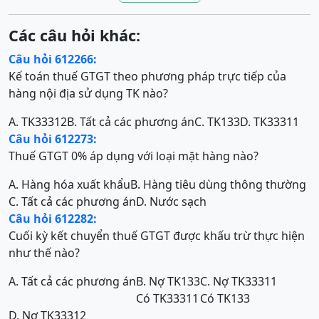
Các câu hỏi khác:
Câu hỏi 612266:
Kế toán thuế GTGT theo phương pháp trực tiếp của
hàng nội địa sử dụng TK nào?
A. TK33312
B. Tất cả các phương án
C. TK133
D. TK33311
Câu hỏi 612273:
Thuế GTGT 0% áp dụng với loại mặt hàng nào?
A. Hàng hóa xuất khẩu
B. Hàng tiêu dùng thông thường
C. Tất cả các phương án
D. Nước sạch
Câu hỏi 612282:
Cuối kỳ kết chuyển thuế GTGT được khấu trừ thực hiện
như thế nào?
A. Tất cả các phương án
B. Nợ TK133
C. Nợ TK33311
Có TK33311
Có TK133
D. Nợ TK33312