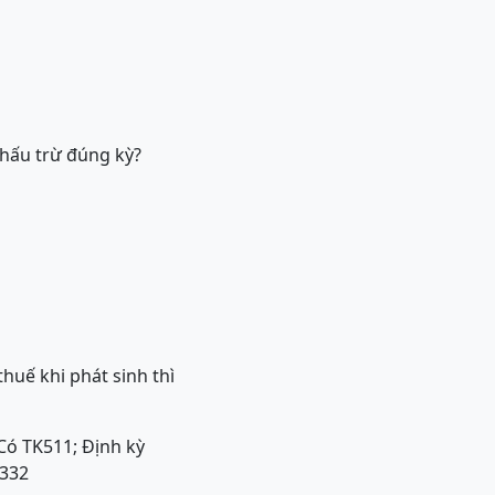
khấu trừ đúng kỳ?
huế khi phát sinh thì
Có TK511; Định kỳ
332