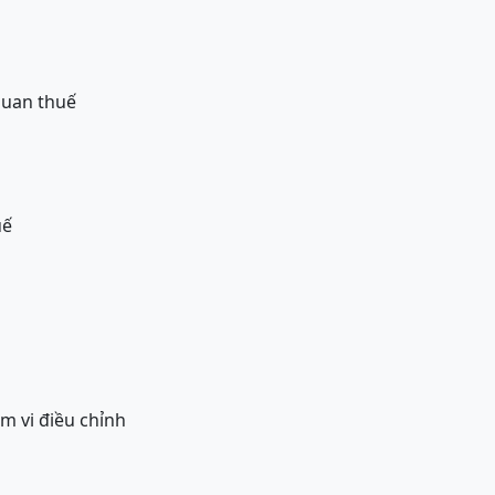
quan thuế
uế
m vi điều chỉnh