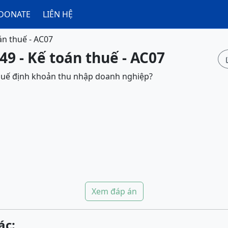
DONATE
LIÊN HỆ
án thuế - AC07
49 - Kế toán thuế - AC07
thuế định khoản thu nhập doanh nghiệp?
Xem đáp án
ác: