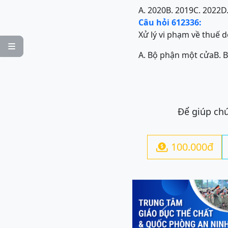
A. 2020
B. 2019
C. 2022
D
Câu hỏi 612336:
Xử lý vi phạm về thuế 

A. Bộ phận một cửa
B. 
Để giúp chú
100.000đ

Previous