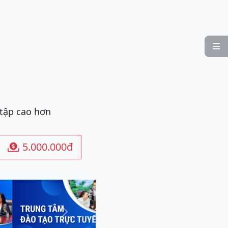

 tập cao hơn
5.000.000đ

Next