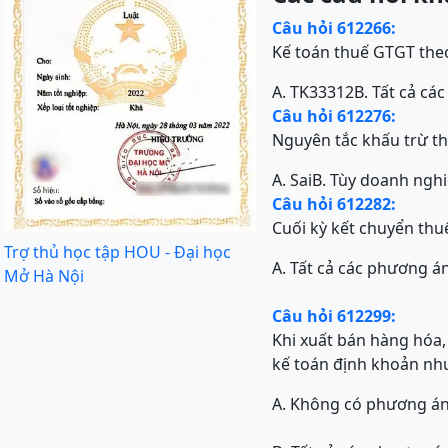
Câu hỏi 612266:
Kế toán thuế GTGT the
A. TK33312
B. Tất cả cá
Câu hỏi 612276:
Nguyên tắc khấu trừ th
A. Sai
B. Tùy doanh ngh
Câu hỏi 612282:
Cuối kỳ kết chuyển thu
Trợ thủ học tập HOU - Đại học
A. Tất cả các phương á
Mở Hà Nội
Câu hỏi 612299:
Khi xuất bán hàng hóa,
kế toán định khoản nh
A. Không có phương á