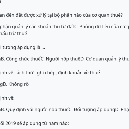
n
uan đến đất được xử lý tại bộ phận nào của cơ quan thuế?
 phận quản lý các khoản thu từ đất
C. Phòng dữ liệu của cơ 
khấu trừ thuế
ối tượng áp dụng là …
n
B. Công chức thuế
C. Người nộp thuế
D. Cơ quan quản lý th
định về cách thức ghi chép, định khoản về thuế
ng
D. Không rõ
ịnh về:
n
B. Quy định với người nộp thuế
C. Đối tượng áp dụng
D. Phạ
đổi 2019 sẽ áp dụng từ năm nào: