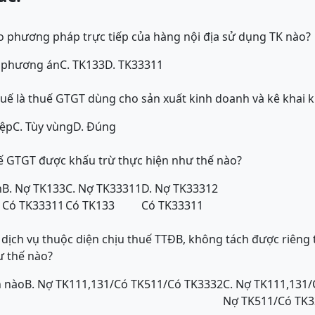
o phương pháp trực tiếp của hàng nội địa sử dụng TK nào?
c phương án
C. TK133
D. TK33311
uế là thuế GTGT dùng cho sản xuất kinh doanh và kê khai 
iệp
C. Tùy vùng
D. Đúng
ế GTGT được khấu trừ thực hiện như thế nào?
n
B. Nợ TK133
C. Nợ TK33311
D. Nợ TK33312
Có TK33311
Có TK133
Có TK33311
 dịch vụ thuộc diện chịu thuế TTĐB, không tách được riêng t
ư thế nào?
n nào
B. Nợ TK111,131/Có TK511/Có TK3332
C. Nợ TK111,131/
Nợ TK511/Có TK3