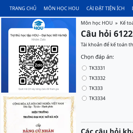
TRANG CHỦ
MÔN HỌC HOU
CÀI ĐẶT TIỆN ÍCH
Môn học HOU
Kế to
Câu hỏi 6122
Tài khoản để kế toán 
Chọn đáp án:
TK3331
TK3332
TK333
TK3334
Các câu hỏi kh