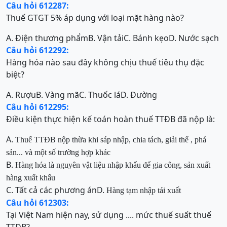
Câu hỏi 612287:
Thuế GTGT 5% áp dụng với loại mặt hàng nào?
A. Điện thương phẩm
B. Vận tải
C. Bánh kẹo
D. Nước sạch
Câu hỏi 612292:
Hàng hóa nào sau đây không chịu thuế tiêu thụ đặc
biệt?
A. Rượu
B. Vàng mã
C. Thuốc lá
D. Đường
Câu hỏi 612295:
Điều kiện thực hiện kế toán hoàn thuế TTĐB đã nộp là:
A.
Thuế TTĐB nộp thừa khi sáp nhập, chia tách, giải thể , phá
sản... và một số trường hợp khác
B.
Hàng hóa là nguyên vật liệu nhập khẩu để gia công, sản xuất
hàng xuất khẩu
C. Tất cả các phương án
D.
Hàng tạm nhập tái xuất
Câu hỏi 612303:
Tại Việt Nam hiện nay, sử dụng .... mức thuế suất thuế