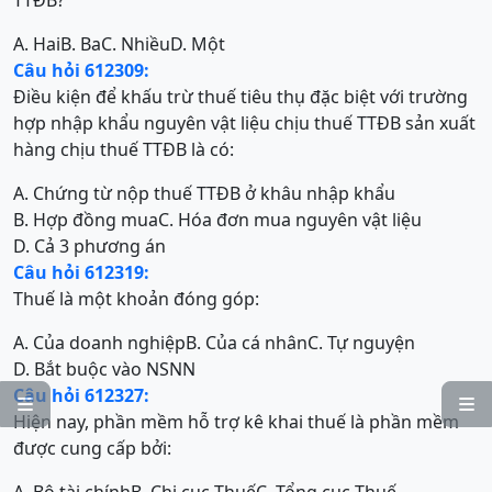
TTĐB?
A. Hai
B. Ba
C. Nhiều
D. Một
Câu hỏi 612309:
Điều kiện để khấu trừ thuế tiêu thụ đặc biệt với trường
hợp nhập khẩu nguyên vật liệu chịu thuế TTĐB sản xuất
hàng chịu thuế TTĐB là có:
A. Chứng từ nộp thuế TTĐB ở khâu nhập khẩu
B. Hợp đồng mua
C. Hóa đơn mua nguyên vật liệu
D. Cả 3 phương án
Câu hỏi 612319:
Thuế là một khoản đóng góp:
A. Của doanh nghiệp
B. Của cá nhân
C. Tự nguyện
D. Bắt buộc vào NSNN
Câu hỏi 612327:


Hiện nay, phần mềm hỗ trợ kê khai thuế là phần mềm
được cung cấp bởi: