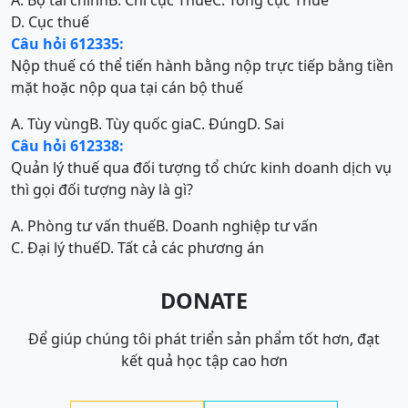
A. Bộ tài chính
B. Chi cục Thuế
C. Tổng cục Thuế
D. Cục thuế
Câu hỏi 612335:
Nộp thuế có thể tiến hành bằng nộp trực tiếp bằng tiền
mặt hoặc nộp qua tại cán bộ thuế
A. Tùy vùng
B. Tùy quốc gia
C. Đúng
D. Sai
Câu hỏi 612338:
Quản lý thuế qua đối tượng tổ chức kinh doanh dịch vụ
thì gọi đối tượng này là gì?
A. Phòng tư vấn thuế
B. Doanh nghiệp tư vấn
C. Đại lý thuế
D. Tất cả các phương án
DONATE
Để giúp chúng tôi phát triển sản phẩm tốt hơn, đạt
kết quả học tập cao hơn