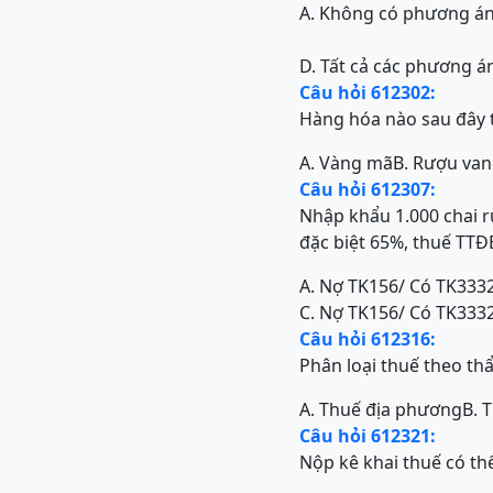
A. Không có phương á
D. Tất cả các phương á
Câu hỏi 612302:
Hàng hóa nào sau đây t
A. Vàng mã
B. Rượu va
Câu hỏi 612307:
Nhập khẩu 1.000 chai r
đặc biệt 65%, thuế TTĐ
A. Nợ TK156/ Có TK3332
C. Nợ TK156/ Có TK3332
Câu hỏi 612316:
Phân loại thuế theo t
A. Thuế địa phương
B. 
Câu hỏi 612321:
Nộp kê khai thuế có th