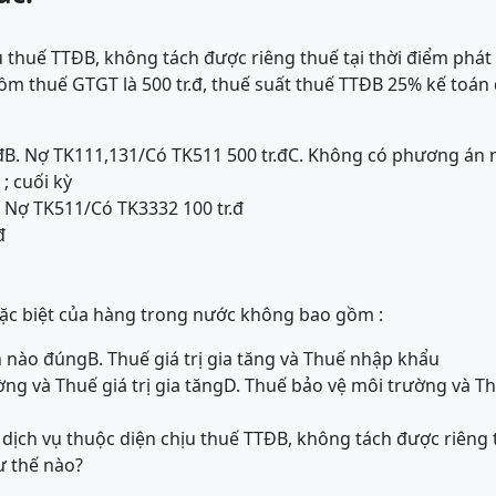
 thuế TTĐB, không tách được riêng thuế tại thời điểm phát 
m thuế GTGT là 500 tr.đ, thuế suất thuế TTĐB 25% kế toán
đ
B. Nợ TK111,131/Có TK511 500 tr.đ
C. Không có phương án 
; cuối kỳ
Nợ TK511/Có TK3332 100 tr.đ
đ
 đặc biệt của hàng trong nước không bao gồm :
n nào đúng
B. Thuế giá trị gia tăng và Thuế nhập khẩu
ng và Thuế giá trị gia tăng
D. Thuế bảo vệ môi trường và T
 dịch vụ thuộc diện chịu thuế TTĐB, không tách được riêng t
ư thế nào?