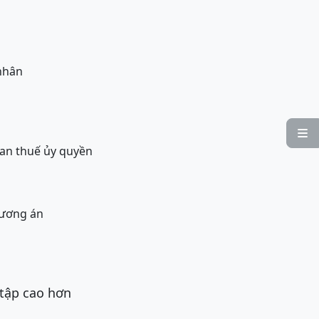
nhân

an thuế ủy quyền
hương án
 tập cao hơn