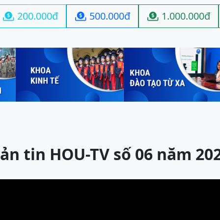
200.000đ
500.000đ
1.000.000đ



ản tin HOU-TV số 06 năm 20