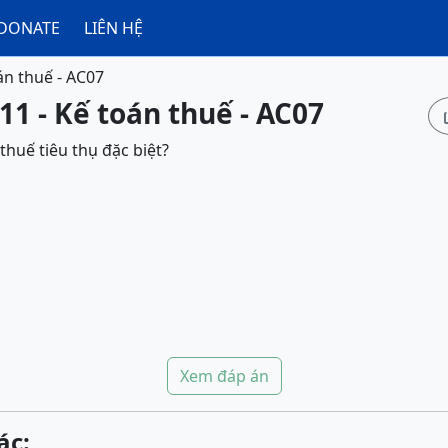
DONATE
LIÊN HỆ
án thuế - AC07
11 - Kế toán thuế - AC07
thuế tiêu thụ đặc biệt?
Xem đáp án
ác: