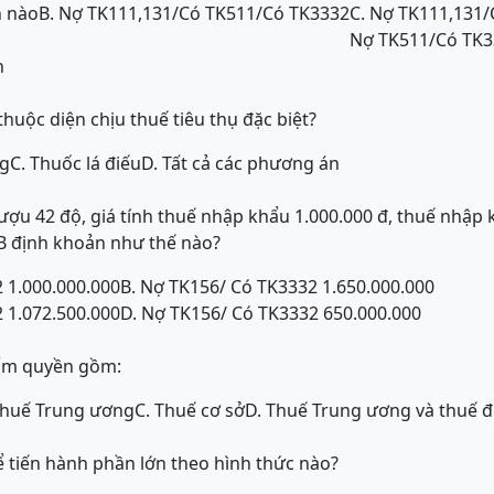
n nào
B. Nợ TK111,131/Có TK511/Có TK3332
C. Nợ TK111,131/
Nợ TK511/Có TK3
n
huộc diện chịu thuế tiêu thụ đặc biệt?
ng
C. Thuốc lá điếu
D. Tất cả các phương án
ượu 42 độ, giá tính thuế nhập khẩu 1.000.000 đ, thuế nhập 
B định khoản như thế nào?
 1.000.000.000
B. Nợ TK156/ Có TK3332 1.650.000.000
 1.072.500.000
D. Nợ TK156/ Có TK3332 650.000.000
hẩm quyền gồm:
Thuế Trung ương
C. Thuế cơ sở
D. Thuế Trung ương và thuế 
ể tiến hành phần lớn theo hình thức nào?