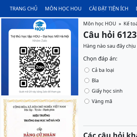
TRANG CHỦ
MÔN HỌC HOU
CÀI ĐẶT TIỆN ÍCH
Môn học HOU
Kế to
Câu hỏi 6123
Hàng nào sau đây chịu 
Chọn đáp án:
Cả ba loại
Bìa
Giấy học sinh
Vàng mã
Các câu hỏi kh