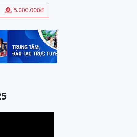
5.000.000đ

Next
25