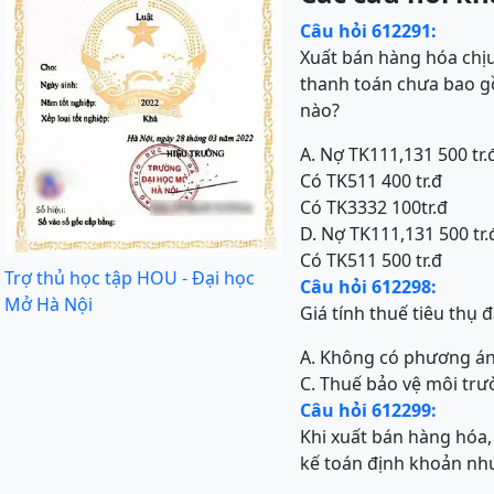
Câu hỏi 612291:
Xuất bán hàng hóa chịu
thanh toán chưa bao gồ
nào?
A. Nợ TK111,131 500 tr.
Có TK511 400 tr.đ
Có TK3332 100tr.đ
D. Nợ TK111,131 500 tr.
Có TK511 500 tr.đ
Trợ thủ học tập HOU - Đại học
Câu hỏi 612298:
Mở Hà Nội
Giá tính thuế tiêu thụ
A. Không có phương á
C. Thuế bảo vệ môi trườ
Câu hỏi 612299:
Khi xuất bán hàng hóa,
kế toán định khoản nh