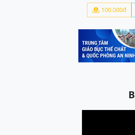
100.000đ

Previous
B