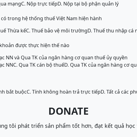
qua mạng
C. Nộp trực tiếp
D. Nộp tại bộ phận quản lý
 có trong hệ thống thuế Việt Nam hiện hành
huế Thừa kế
C. Thuế bảo vệ môi trường
D. Thuế thu nhập cá 
khoản được thực hiện thế nào
bạc NN và Qua TK của ngân hàng cơ quan thuế ủy quyền
bạc NN
C. Qua TK cán bộ thuế
D. Qua TK của ngân hàng cơ qu
ính bắt buộc
C. Tính không hoàn trả trực tiếp
D. Tất cả các p
DONATE
ng tôi phát triển sản phẩm tốt hơn, đạt kết quả học