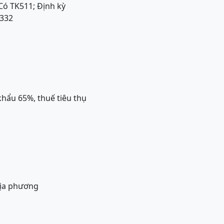
Có TK511; Định kỳ
332
khẩu 65%, thuế tiêu thụ
địa phương