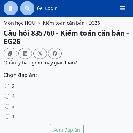
Login




Môn học HOU
Kiểm toán căn bản - EG26
Câu hỏi 835760 - Kiểm toán căn bản -
EG26




Quản lý bao gồm mấy giai đoạn?
Chọn đáp án:
2
4
3
1
Xem đáp án