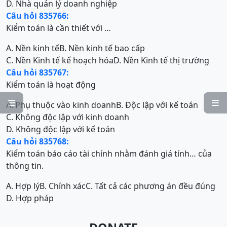
D. Nhà quản lý doanh nghiệp
Câu hỏi 835766:
Kiểm toán là cần thiết với …
A. Nền kinh tế
B. Nền kinh tế bao cấp
C. Nền Kinh tế kế hoạch hóa
D. Nền Kinh tế thị trường
Câu hỏi 835767:
Kiểm toán là hoạt động


A. Phụ thuộc vào kinh doanh
B. Độc lập với kế toán
C. Không độc lập với kinh doanh
D. Không độc lập với kế toán
Câu hỏi 835768:
Kiểm toán báo cáo tài chính nhằm đánh giá tính… của
thông tin.
A. Hợp lý
B. Chính xác
C. Tất cả các phương án đều đúng
D. Hợp pháp