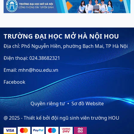
TRƯỜNG ĐẠI HỌC MỞ HÀ NỘI HOU
Địa chỉ: Phố Nguyễn Hiền, phường Bạch Mai, TP Hà Nội
Điện thoại: 024.38682321
Email: mhn@hou.edu.vn
Facebook
Quyền riêng tư
Sơ đồ Website
@ 2025 - Thiết kế bởi đội ngũ sinh viên trường HOU