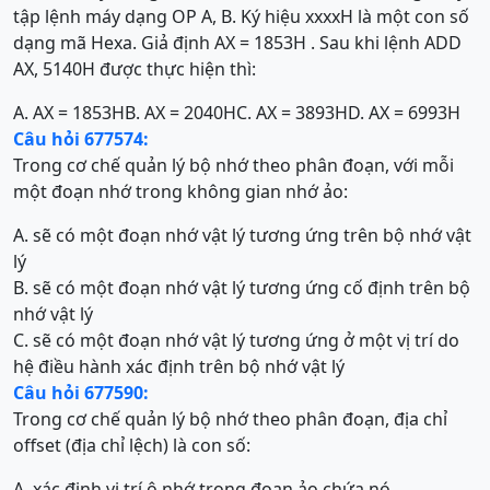
tập lệnh máy dạng OP A, B. Ký hiệu xxxxH là một con số
dạng mã Hexa. Giả định AX = 1853H . Sau khi lệnh ADD
AX, 5140H được thực hiện thì:
A. AX = 1853H
B. AX = 2040H
C. AX = 3893H
D. AX = 6993H
Câu hỏi 677574:
Trong cơ chế quản lý bộ nhớ theo phân đoạn, với mỗi
một đoạn nhớ trong không gian nhớ ảo:
A. sẽ có một đoạn nhớ vật lý tương ứng trên bộ nhớ vật
lý
B. sẽ có một đoạn nhớ vật lý tương ứng cố định trên bộ
nhớ vật lý
C. sẽ có một đoạn nhớ vật lý tương ứng ở một vị trí do
hệ điều hành xác định trên bộ nhớ vật lý
Câu hỏi 677590:
Trong cơ chế quản lý bộ nhớ theo phân đoạn, địa chỉ
offset (địa chỉ lệch) là con số:
A. xác định vị trí ô nhớ trong đoạn ảo chứa nó