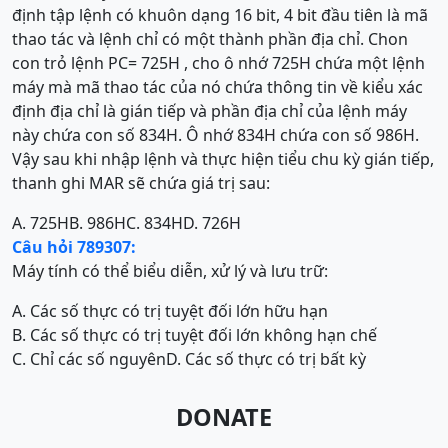
định tập lệnh có khuôn dạng 16 bit, 4 bit đầu tiên là mã
thao tác và lệnh chỉ có một thành phần địa chỉ. Chon
con trỏ lệnh PC= 725H , cho ô nhớ 725H chứa một lệnh
máy mà mã thao tác của nó chứa thông tin về kiểu xác
định địa chỉ là gián tiếp và phần địa chỉ của lệnh máy
này chứa con số 834H. Ô nhớ 834H chứa con số 986H.
Vậy sau khi nhập lệnh và thực hiện tiểu chu kỳ gián tiếp,
thanh ghi MAR sẽ chứa giá trị sau:
A. 725H
B. 986H
C. 834H
D. 726H
Câu hỏi 789307:
Máy tính có thể biểu diễn, xử lý và lưu trữ:
A. Các số thực có trị tuyệt đối lớn hữu hạn
B. Các số thực có trị tuyệt đối lớn không hạn chế
C. Chỉ các số nguyên
D. Các số thực có trị bất kỳ
DONATE