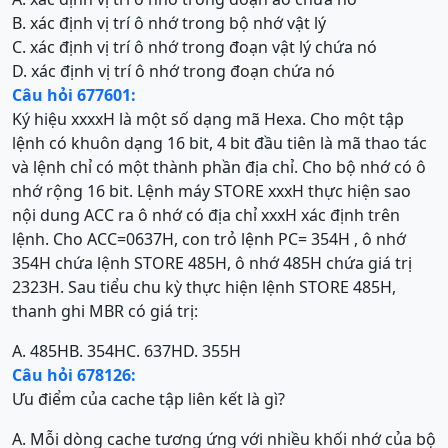
B. xác định vị trí ô nhớ trong bộ nhớ vật lý
C. xác định vị trí ô nhớ trong đoạn vật lý chứa nó
D. xác định vị trí ô nhớ trong đoạn chứa nó
Câu hỏi 677601:
Ký hiệu xxxxH là một số dạng mã Hexa. Cho một tập
lệnh có khuôn dạng 16 bit, 4 bit đầu tiên là mã thao tác
và lệnh chỉ có một thành phần địa chỉ. Cho bộ nhớ có ô
nhớ rộng 16 bit. Lệnh máy STORE xxxH thực hiện sao
nội dung ACC ra ô nhớ có địa chỉ xxxH xác định trên
lệnh. Cho ACC=0637H, con trỏ lệnh PC= 354H , ô nhớ
354H chứa lệnh STORE 485H, ô nhớ 485H chứa giá trị
2323H. Sau tiểu chu kỳ thực hiện lệnh STORE 485H,
thanh ghi MBR có giá trị:
A. 485H
B. 354H
C. 637H
D. 355H
Câu hỏi 678126:
Ưu điểm của cache tập liên kết là gì?
A. Mỗi dòng cache tương ứng với nhiều khối nhớ của bộ