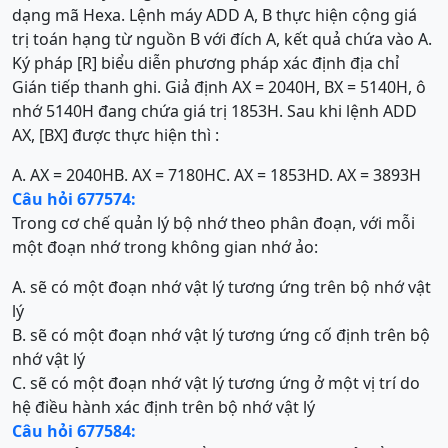
dạng mã Hexa. Lệnh máy ADD A, B thực hiện cộng giá
trị toán hạng từ nguồn B với đích A, kết quả chứa vào A.
Ký pháp [R] biểu diễn phương pháp xác định địa chỉ
Gián tiếp thanh ghi. Giả định AX = 2040H, BX = 5140H, ô
nhớ 5140H đang chứa giá trị 1853H. Sau khi lệnh ADD
AX, [BX] được thực hiện thì :
A. AX = 2040H
B. AX = 7180H
C. AX = 1853H
D. AX = 3893H
Câu hỏi 677574:
Trong cơ chế quản lý bộ nhớ theo phân đoạn, với mỗi
một đoạn nhớ trong không gian nhớ ảo:
A. sẽ có một đoạn nhớ vật lý tương ứng trên bộ nhớ vật
lý
B. sẽ có một đoạn nhớ vật lý tương ứng cố định trên bộ
nhớ vật lý
C. sẽ có một đoạn nhớ vật lý tương ứng ở một vị trí do
hệ điều hành xác định trên bộ nhớ vật lý
Câu hỏi 677584: