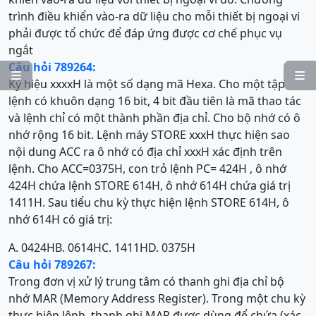
trình điều khiển vào-ra dữ liệu cho mỗi thiết bị ngoại vi
phải được tổ chức để đáp ứng được cơ chế phục vụ
ngắt
Câu hỏi 789264:


Ký hiệu xxxxH là một số dạng mã Hexa. Cho một tập
lệnh có khuôn dạng 16 bit, 4 bit đầu tiên là mã thao tác
và lệnh chỉ có một thành phần địa chỉ. Cho bộ nhớ có ô
nhớ rộng 16 bit. Lệnh máy STORE xxxH thực hiện sao
nội dung ACC ra ô nhớ có địa chỉ xxxH xác định trên
lệnh. Cho ACC=0375H, con trỏ lệnh PC= 424H , ô nhớ
424H chứa lệnh STORE 614H, ô nhớ 614H chứa giá trị
1411H. Sau tiểu chu kỳ thực hiện lệnh STORE 614H, ô
nhớ 614H có giá trị:
A. 0424H
B. 0614H
C. 1411H
D. 0375H
Câu hỏi 789267:
Trong đơn vị xử lý trung tâm có thanh ghi địa chỉ bộ
nhớ MAR (Memory Address Register). Trong một chu kỳ
thực hiện lệnh, thanh ghi MAR được dùng để chứa (xác