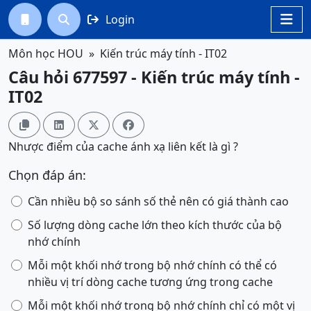
Login




Môn học HOU
Kiến trúc máy tính - IT02
Câu hỏi 677597 - Kiến trúc máy tính -
IT02




Nhược điểm của cache ánh xạ liên kết là gì ?
Chọn đáp án:
Cần nhiều bộ so sánh số thẻ nên có giá thành cao
Số lượng dòng cache lớn theo kích thước của bộ
nhớ chính
Mỗi một khối nhớ trong bộ nhớ chính có thể có
nhiều vị trí dòng cache tương ứng trong cache
Mỗi một khối nhớ trong bộ nhớ chính chỉ có một vị