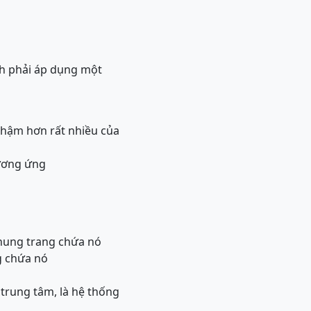
ính phải áp dụng một
 chậm hơn rất nhiều của
tương ứng
 khung trang chứa nó
ng chứa nó
ý trung tâm, là hệ thống