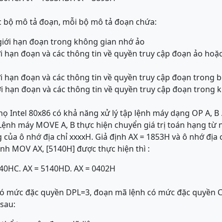
 bộ mô tả đoạn, mỗi bộ mô tả đoạn chứa:
 giới hạn đoạn trong không gian nhớ ảo
ới hạn đoạn và các thông tin về quyền truy cập đoạn ảo hoặc
ới hạn đoạn và các thông tin về quyền truy cập đoạn trong b
iới hạn đoạn và các thông tin về quyền truy cập đoạn trong
họ Intel 80x86 có khả năng xử lý tập lệnh máy dạng OP A, B 
ệnh máy MOVE A, B thực hiện chuyển giá trị toán hạng từ 
g của ô nhớ địa chỉ xxxxH. Giả định AX = 1853H và ô nhớ đị
lệnh MOV AX, [5140H] được thực hiện thì :
040H
C. AX = 5140H
D. AX = 0402H
u có mức đặc quyền DPL=3, đoạn mã lệnh có mức đặc quyền 
sau: