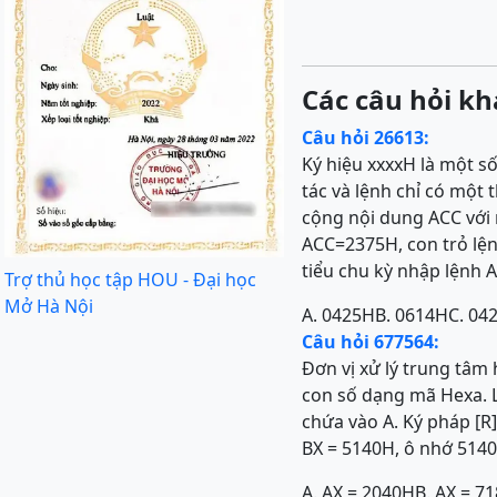
Các câu hỏi kh
Câu hỏi 26613:
Ký hiệu xxxxH là một s
tác và lệnh chỉ có một
cộng nội dung ACC với 
ACC=2375H, con trỏ lện
tiểu chu kỳ nhập lệnh 
Trợ thủ học tập HOU - Đại học
Mở Hà Nội
A. 0425H
B. 0614H
C. 04
Câu hỏi 677564:
Đơn vị xử lý trung tâm 
con số dạng mã Hexa. L
chứa vào A. Ký pháp [R]
BX = 5140H, ô nhớ 5140H
A. AX = 2040H
B. AX = 7