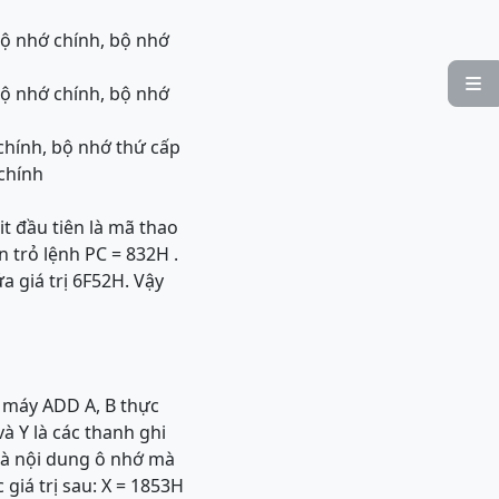
bộ nhớ chính, bộ nhớ

bộ nhớ chính, bộ nhớ
 chính, bộ nhớ thứ cấp
 chính
t đầu tiên là mã thao
n trỏ lệnh PC = 832H .
a giá trị 6F52H. Vậy
h máy ADD A, B thực
à Y là các thanh ghi
 là nội dung ô nhớ mà
 giá trị sau: X = 1853H