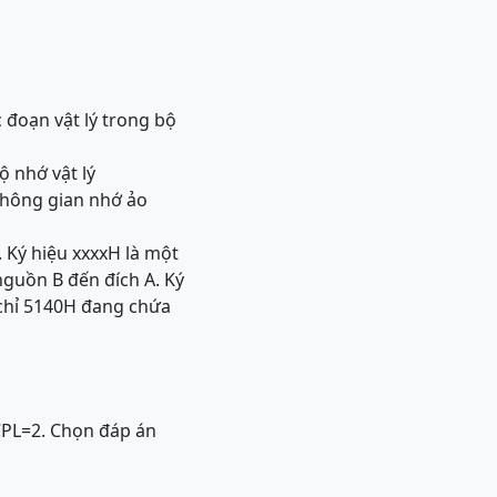
 đoạn vật lý trong bộ
ộ nhớ vật lý
 không gian nhớ ảo
. Ký hiệu xxxxH là một
nguồn B đến đích A. Ký
a chỉ 5140H đang chứa
CPL=2. Chọn đáp án