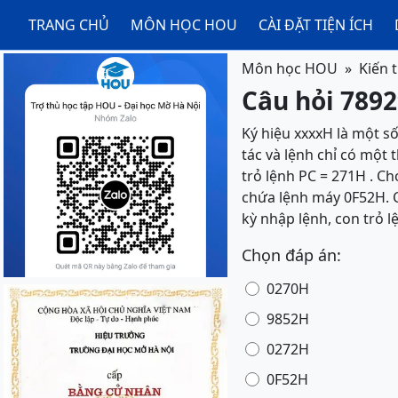
TRANG CHỦ
MÔN HỌC HOU
CÀI ĐẶT TIỆN ÍCH
Môn học HOU
Kiến t
Câu hỏi 7892
Ký hiệu xxxxH là một s
tác và lệnh chỉ có một 
trỏ lệnh PC = 271H . 
chứa lệnh máy 0F52H. C
kỳ nhập lệnh, con trỏ l
Chọn đáp án:
0270H
9852H
0272H
0F52H