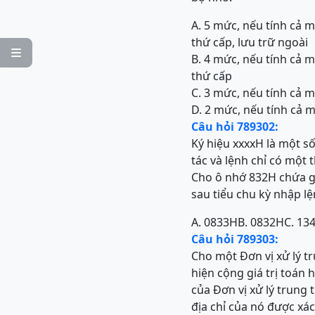
A. 5 mức, nếu tính cả m
thứ cấp, lưu trữ ngoài

B. 4 mức, nếu tính cả m
thứ cấp
C. 3 mức, nếu tính cả m
D. 2 mức, nếu tính cả m
Câu hỏi 789302:
Ký hiệu xxxxH là một s
tác và lệnh chỉ có một 
Cho ô nhớ 832H chứa gi
sau tiểu chu kỳ nhập lệ
A. 0833H
B. 0832H
C. 13
Câu hỏi 789303:
Cho một Đơn vị xử lý t
hiện cộng giá trị toán 
của Đơn vị xử lý trung
địa chỉ của nó được xác