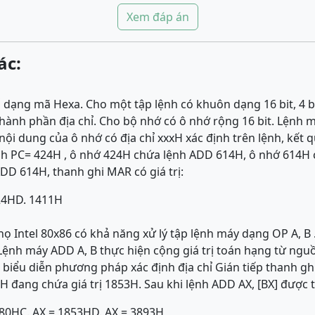
Xem đáp án
ác:
ố dạng mã Hexa. Cho một tập lệnh có khuôn dạng 16 bit, 4 bi
 thành phần địa chỉ. Cho bộ nhớ có ô nhớ rộng 16 bit. Lệnh
nội dung của ô nhớ có địa chỉ xxxH xác định trên lệnh, kết
h PC= 424H , ô nhớ 424H chứa lệnh ADD 614H, ô nhớ 614H c
ADD 614H, thanh ghi MAR có giá trị:
24H
D. 1411H
họ Intel 80x86 có khả năng xử lý tập lệnh máy dạng OP A, B 
ệnh máy ADD A, B thực hiện cộng giá trị toán hạng từ nguồn
 biểu diễn phương pháp xác định địa chỉ Gián tiếp thanh ghi
 đang chứa giá trị 1853H. Sau khi lệnh ADD AX, [BX] được th
180H
C. AX = 1853H
D. AX = 3893H