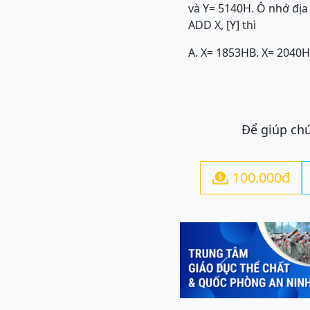
và Y= 5140H. Ô nhớ địa 
ADD X, [Y] thì
A. X= 1853H
B. X= 2040H
Để giúp chú
100.000đ

Previous