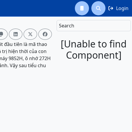
Login



Search




[Unable to find
t đầu tiên là mã thao
 trị hiện thời của con
Component]
 máy 9852H, ô nhớ 272H
nh. Vậy sau tiểu chu