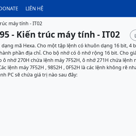
DONATE
LIÊN HỆ
rúc máy tính - IT02
95 - Kiến trúc máy tính - IT02
ố dạng mã Hexa. Cho một tập lệnh có khuôn dạng 16 bit, 4 bi
thành phần địa chỉ. Cho bộ nhớ có ô nhớ rộng 16 bit. Cho giá
Cho ô nhớ 270H chứa lệnh máy 7F52H, ô nhớ 271H chứa lệnh
ác lệnh máy 7F52H , 9852H , 0F52H là các lệnh không rẽ nhá
ệnh PC sẽ chứa giá trị nào sau đây: