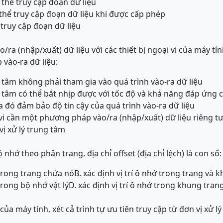
thể truy cập đoạn dữ liệu
 thể truy cập đoạn dữ liệu khi được cấp phép
 truy cập đoạn dữ liệu
ào/ra (nhập/xuất) dữ liệu với các thiết bị ngoại vi của máy t
vào-ra dữ liệu:
g tâm không phải tham gia vào quá trình vào-ra dữ liệu
ng tâm có thể bắt nhịp được với tốc độ và khả năng đáp ứng
qua đó đảm bảo độ tin cậy của quá trình vào-ra dữ liệu
ại vi cần một phương pháp vào/ra (nhập/xuất) dữ liệu riêng 
vị xử lý trung tâm
nhớ theo phân trang, địa chỉ offset (địa chỉ lệch) là con số:
ớ trong trang chứa nó
B. xác định vị trí ô nhớ trong trang và
 trong bộ nhớ vật lý
D. xác định vị trí ô nhớ trong khung tra
của máy tính, xét cả trình tự ưu tiên truy cập từ đơn vị xử l