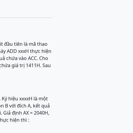
t đầu tiên là mã thao
 máy ADD xxxH thực hiện
 quả chứa vào ACC. Cho
hứa giá trị 1411H. Sau
. Ký hiệu xxxxH là một
 B với đích A, kết quả
. Giả định AX = 2040H,
ực hiện thì :