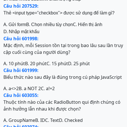
Câu hỏi 207529:
Thẻ <input type="checkbox"> được sử dụng để làm gì?
A.
B.
C.
Gửi form
Chọn nhiều tùy chọn
Hiển thị ảnh
D.
Nhập mật khẩu
Câu hỏi 601998:
Mặc định, mỗi Session tồn tại trong bao lâu sau lần truy
cập cuối cùng của người dùng?
A. 10 phút
B. 20 phút
C. 15 phút
D. 25 phút
Câu hỏi 601999:
Biểu thức nào sau đây là đúng trong cú pháp JavaScript
A. a<>2
B. a NOT 2
C. a!=2
Câu hỏi 603055:
Thuộc tính nào của các RadioButton qui định chúng có
ảnh hưởng lẫn nhau khi được chọn?
A. GroupName
B. ID
C. Text
D. Checked