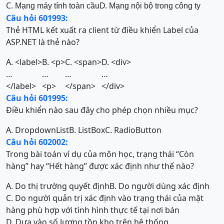
C.
D.
Mạng máy tính toàn cầu
Mạng nội bộ trong công ty
Câu hỏi 601993:
Thẻ HTML kết xuất ra client từ điều khiển Label của
ASP.NET là thẻ nào?
A. <label>
B. <p>
C. <span>
D. <div>
…
…
…
…
</label>
<p>
</span>
</div>
Câu hỏi 601995:
Điều khiển nào sau đây cho phép chọn nhiều mục?
A. DropdownList
B. ListBox
C. RadioButton
Câu hỏi 602002:
Trong bài toán ví dụ của môn học, trạng thái “Còn
hàng” hay “Hết hàng” được xác định như thế nào?
A. Do thị trường quyết định
B. Do người dùng xác định
C. Do người quản trị xác định vào trạng thái của mặt
hàng phù hợp với tình hình thực tế tại nơi bán
D. Dựa vào số lượng tồn kho trên hệ thống