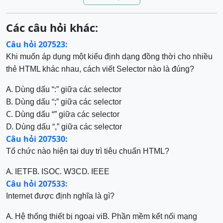
Các câu hỏi khác:
Câu hỏi 207523:
Khi muốn áp dụng một kiểu định dạng đồng thời cho nhiều
thẻ HTML khác nhau, cách viết Selector nào là đúng?
A.
Dùng dấu “:” giữa các selector
B.
Dùng dấu “;” giữa các selector
C.
Dùng dấu “” giữa các selector
D.
Dùng dấu “,” giữa các selector
Câu hỏi 207530:
Tổ chức nào hiện tại duy trì tiêu chuẩn HTML?
A.
B.
C.
D.
IETF
ISO
W3C
IEEE
Câu hỏi 207533:
Internet được định nghĩa là gì?
A.
B.
Hệ thống thiết bị ngoại vi
Phần mềm kết nối mạng