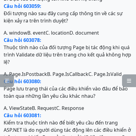
Câu hỏi 603059:
Đối tượng nào sau đây cung cấp thông tin về các sự
kiện xảy ra trên trình duyệt?
A. window
B. event
C. location
D. document
Câu hỏi 603078:
Thuộc tính nào của đối tượng Page bị tác động khi quá
trình Validate dữ liệu trên trang cho kết quả không hợp
lệ?
A. Page.IsPostback
B. Page.IsCallback
C. Page.IsValid
Câu hỏi 603080:


Page lưu trạng thái của các điều khiển vào đâu để bảo
toàn qua những lần yêu cầu khác nhau?
A. ViewState
B. Request
C. Response
Câu hỏi 603081:
Kiểm tra thuộc tính nào để biết yêu cầu đến trang
ASP.NET là do người dùng tác động lên các điều khiển ở