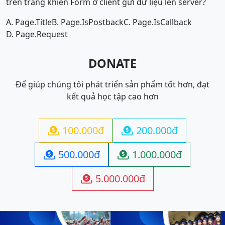
trên trang khiến Form ở client gửi dữ liệu lên server?
A. Page.Title
B. Page.IsPostback
C. Page.IsCallback
D. Page.Request
DONATE
Để giúp chúng tôi phát triển sản phẩm tốt hơn, đạt
kết quả học tập cao hơn
100.000đ
200.000đ


500.000đ
1.000.000đ


5.000.000đ
