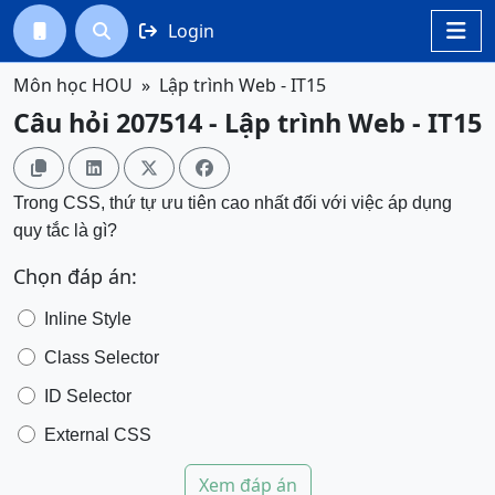
Login




Môn học HOU
Lập trình Web - IT15
Câu hỏi 207514 - Lập trình Web - IT15




Trong CSS, thứ tự ưu tiên cao nhất đối với việc áp dụng
quy tắc là gì?
Chọn đáp án:
Inline Style
Class Selector
ID Selector
External CSS
Xem đáp án