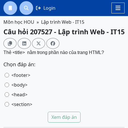
Login




Môn học HOU
Lập trình Web - IT15
Câu hỏi 207527 - Lập trình Web - IT15




Thẻ <title> nằm trong phần nào của trang HTML?
Chọn đáp án:
<footer>
<body>
<head>
<section>
Xem đáp án