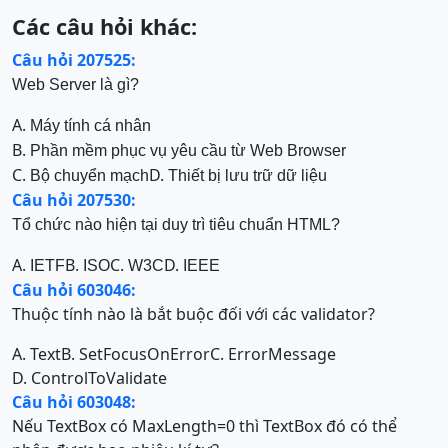
Các câu hỏi khác:
Câu hỏi 207525:
Web Server là gì?
A.
Máy tính cá nhân
B.
Phần mềm phục vụ yêu cầu từ Web Browser
C.
D.
Bộ chuyển mạch
Thiết bị lưu trữ dữ liệu
Câu hỏi 207530:
Tổ chức nào hiện tại duy trì tiêu chuẩn HTML?
A.
B.
C.
D.
IETF
ISO
W3C
IEEE
Câu hỏi 603046:
Thuộc tính nào là bắt buộc đối với các validator?
A. Text
B. SetFocusOnError
C. ErrorMessage
D. ControlToValidate
Câu hỏi 603048:
Nếu TextBox có MaxLength=0 thì TextBox đó có thể