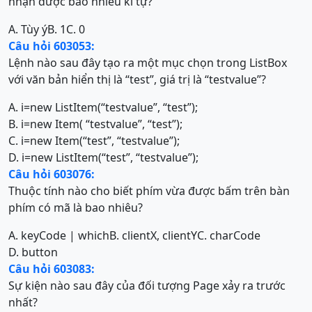
nhận được bao nhiêu kí tự?
A. Tùy ý
B. 1
C. 0
Câu hỏi 603053:
Lệnh nào sau đây tạo ra một mục chọn trong ListBox
với văn bản hiển thị là “test”, giá trị là “testvalue”?
A. i=new ListItem(“testvalue”, “test”);
B. i=new Item( “testvalue”, “test”);
C. i=new Item(“test”, “testvalue”);
D. i=new ListItem(“test”, “testvalue”);
Câu hỏi 603076:
Thuộc tính nào cho biết phím vừa được bấm trên bàn
phím có mã là bao nhiêu?
A. keyCode | which
B. clientX, clientY
C. charCode
D. button
Câu hỏi 603083:
Sự kiện nào sau đây của đối tượng Page xảy ra trước
nhất?