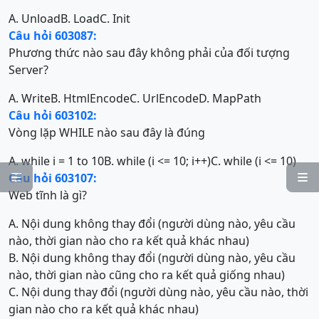
A. Unload
B. Load
C. Init
Câu hỏi 603087:
Phương thức nào sau đây không phải của đối tượng
Server?
A. Write
B. HtmlEncode
C. UrlEncode
D. MapPath
Câu hỏi 603102:
Vòng lặp WHILE nào sau đây là đúng
A. while i = 1 to 10
B. while (i <= 10; i++)
C. while (i <= 10)
Câu hỏi 603107:


Web tĩnh là gì?
A. Nội dung không thay đổi (người dùng nào, yêu cầu
nào, thời gian nào cho ra kết quả khác nhau)
B. Nội dung không thay đổi (người dùng nào, yêu cầu
nào, thời gian nào cũng cho ra kết quả giống nhau)
C. Nội dung thay đổi (người dùng nào, yêu cầu nào, thời
gian nào cho ra kết quả khác nhau)