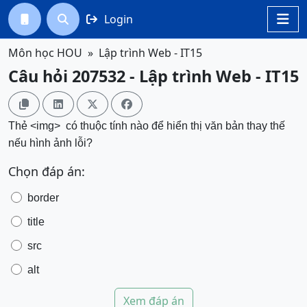
Login




Môn học HOU
Lập trình Web - IT15
Câu hỏi 207532 - Lập trình Web - IT15




Thẻ
<img> có thuộc tính nào để hiển thị văn bản thay thế
nếu hình ảnh lỗi?
Chọn đáp án:
border
title
src
alt
Xem đáp án