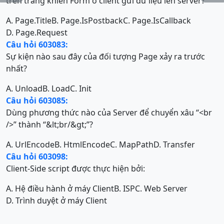
trên trang khiến Form ở client gửi dữ liệu lên server?
A. Page.Title
B. Page.IsPostback
C. Page.IsCallback
D. Page.Request
Câu hỏi 603083:
Sự kiện nào sau đây của đối tượng Page xảy ra trước
nhất?
A. Unload
B. Load
C. Init
Câu hỏi 603085:
Dùng phương thức nào của Server để chuyển xâu “<br
/>” thành “&lt;br/&gt;”?
A. UrlEncode
B. HtmlEncode
C. MapPath
D. Transfer
Câu hỏi 603098:
Client-Side script được thực hiện bởi:
A. Hệ điều hành ở máy Client
B. ISP
C. Web Server
D. Trình duyệt ở máy Client