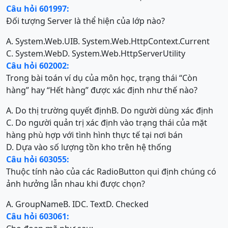
Câu hỏi 601997:
Đối tượng Server là thể hiện của lớp nào?
A. System.Web.UI
B. System.Web.HttpContext.Current
C. System.Web
D. System.Web.HttpServerUtility
Câu hỏi 602002:
Trong bài toán ví dụ của môn học, trạng thái “Còn
hàng” hay “Hết hàng” được xác định như thế nào?
A. Do thị trường quyết định
B. Do người dùng xác định
C. Do người quản trị xác định vào trạng thái của mặt
hàng phù hợp với tình hình thực tế tại nơi bán
D. Dựa vào số lượng tồn kho trên hệ thống
Câu hỏi 603055:
Thuộc tính nào của các RadioButton qui định chúng có
ảnh hưởng lẫn nhau khi được chọn?
A. GroupName
B. ID
C. Text
D. Checked
Câu hỏi 603061: