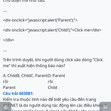
Cho đoạn mã như sau:
....
<div onclick=“javascript:alert(‘Parent’);”>
<div onclick=“javascript:alert(‘Child’);”>Click me</div>
</div>
....
Trên trình duyệt, khi người dùng click vào dòng “Click
me” thì xuất hiện thông báo nào?
A. Child
B. Child
C. Parent
D. Parent
rồi
rồi
Parent
Child
Câu hỏi 603081:
Kiểm tra thuộc tính nào để biết yêu cầu đến trang
ASP.NET là do người dùng tác động lên các điều khiển ở

