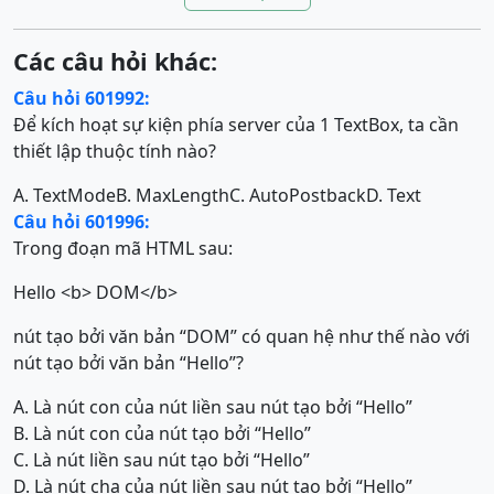
Các câu hỏi khác:
Câu hỏi 601992:
Để kích hoạt sự kiện phía server của 1 TextBox, ta cần
thiết lập thuộc tính nào?
A. TextMode
B. MaxLength
C. AutoPostback
D. Text
Câu hỏi 601996:
Trong đoạn mã HTML sau:
Hello <b> DOM</b>
nút tạo bởi văn bản “DOM” có quan hệ như thế nào với
nút tạo bởi văn bản “Hello”?
A. Là nút con của nút liền sau nút tạo bởi “Hello”
B. Là nút con của nút tạo bởi “Hello”
C. Là nút liền sau nút tạo bởi “Hello”
D. Là nút cha của nút liền sau nút tạo bởi “Hello”