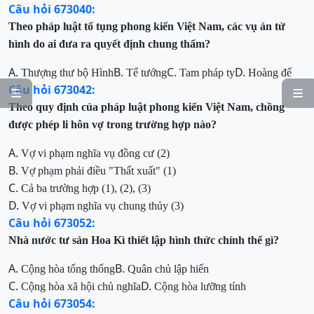
Câu hỏi 673040:
Theo pháp luật tố tụng phong kiến Việt Nam, các vụ án tử
hình do ai đưa ra quyết định chung thẩm?
A.
B.
C.
D.
Thượng thư bộ Hình
Tể tướng
Tam pháp ty
Hoàng đế
Câu hỏi 673042:


Theo quy định của pháp luật phong kiến Việt Nam,
chồng
được phép li hôn vợ trong trường hợp nào?
A.
Vợ vi phạm nghĩa vụ đồng cư (2)
B.
Vợ phạm phải điều "Thất xuất"
(1)
C.
Cả ba trường hợp (1), (2), (3)
D.
Vợ vi phạm nghĩa vụ chung thủy
(3)
Câu hỏi 673052:
Nhà nước tư sản Hoa Kì thiết lập hình thức chính thể gì?
A.
B.
Cộng hòa tổng thống
Quân chủ lập hiến
C.
D.
Cộng hòa xã hội chủ nghĩa
Cộng hòa lưỡng tính
Câu hỏi 673054: