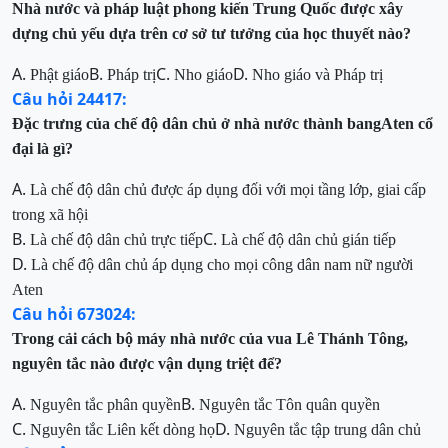
Nhà nước
và pháp luật
phong kiến Trung Quốc được xây
dựng chủ yếu dựa trên cơ sở tư tưởng của học thuyết nào?
A.
B.
C.
D.
Phật giáo
Pháp trị
Nho giáo
Nho giáo và Pháp trị
Câu hỏi 24417:
Đặc trưng của chế độ dân chủ ở nhà nước thành bangAten cổ
đại là gì?
A.
Là chế độ dân chủ được áp dụng đối với mọi tầng lớp, giai cấp
trong xã hội
B.
C.
Là chế độ dân chủ trực tiếp
Là chế độ dân chủ gián tiếp
D.
Là chế độ dân chủ áp dụng cho mọi công dân nam nữ người
Aten
Câu hỏi 673024:
Trong cải cách bộ máy nhà nước của vua Lê Thánh Tông,
nguyên tắc nào được vận dụng triệt để?
A.
B.
Nguyên tắc phân quyền
Nguyên tắc Tôn quân quyền
C.
D.
Nguyên tắc Liên kết dòng họ
Nguyên tắc tập trung dân chủ