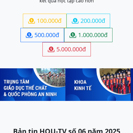
kết quả học tập cao hơn
100.000đ
200.000đ


500.000đ
1.000.000đ


5.000.000đ

Previous
Next
Bản tin HOU-TV số 06 năm 2025