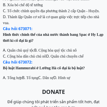
B.
Xóa bỏ chế độ tể tướng
C.
Tổ chức chính quyền địa phương thành 2 cấp Quận - Huyện.
D.
Thành lập Quân cơ xứ là cơ quan giúp việc trực tiếp cho nhà
vua.
Câu hỏi 673071:
Hình thức chính thể của nhà nước thành bang Spac ở Hy Lạp
thời kì cổ đại là gì?
A.
B.
Quân chủ quý tộc
Cộng hòa quý tộc chủ nô
C.
D.
Cộng hòa dân chủ chủ nô
Quân chủ chuyên chế
Câu hỏi 673072:
Bộ luật Hammurabi ở Lưỡng Hà cổ đại là bộ luật?
A.
B.
C.
D.
Tổng hợp
Tố tụng
Dân sự
Hình sự
DONATE
Để giúp chúng tôi phát triển sản phẩm tốt hơn, đạt