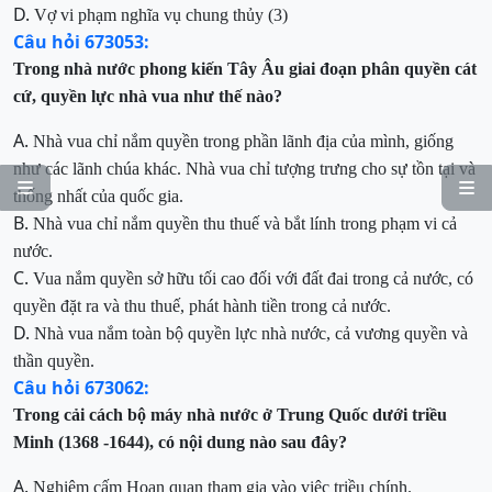
D.
Vợ vi phạm nghĩa vụ chung thủy
(3)
Câu hỏi 673053:
Trong nhà nước phong kiến Tây Âu giai đoạn phân quyền cát
cứ,
quyền lự
c nhà vua như thế nào
?
A.
Nhà vua chỉ nắm quyền trong phần lãnh địa của mình, giố
ng
như các lãnh chúa khác.
Nhà vua chỉ tượng trưng cho sự tồn tại và


thống nhất của quốc gia.
B.
Nhà vua chỉ nắm quyền thu thuế và bắt lính trong phạm vi cả
nước.
C.
Vua nắm quyền sở hữu tối cao đối với đất đai trong cả nước, có
quyền đặt ra và thu thuế
, phát hành tiền
trong cả nước
.
D.
Nhà vua n
ắm toàn bộ quyền lực nhà nước
, cả vương quyền và
thần quyền.
Câu hỏi 673062:
Trong cải cách bộ máy nhà nước ở Trung Quốc dưới triều
Minh (1368 -1644), có nội dung nào sau đây?
A.
Nghiêm cấm Hoạn quan tham gia vào việc triều chính.