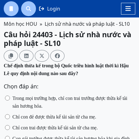
Login




Môn học HOU
Lịch sử nhà nước và pháp luật - SL10
Câu hỏi 24403 - Lịch sử nhà nước và
pháp luật - SL10




Chế định thừa kế trong bộ Quốc triều hình luật thời kì Hậu
Lê quy định
nội dung nào sau đây?
Chọn đáp án:
Trong mọi trường hợp, chỉ con trai trưởng được thừa kế tài
sản hương hỏa
.
Chỉ con đẻ được thừa kế tài sản từ cha mẹ
.
Chỉ con trai được thừa kế tài sản từ cha mẹ
.
Con gái trưởng được thừa kế tài sản hương hỏa khi
gia đình