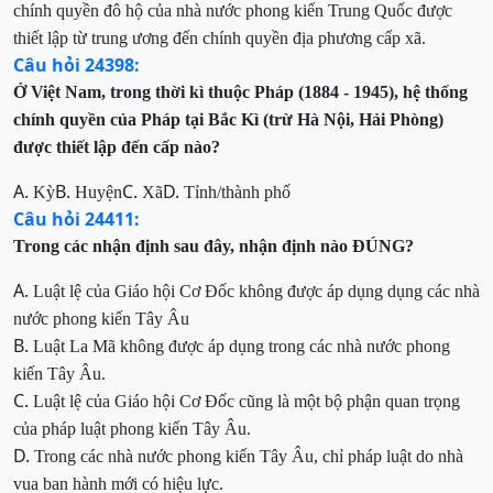
chính quyền đô hộ của nhà nước phong kiến Trung Quốc được
thiết lập từ trung ương đến chính quyền địa phương cấp xã.
Câu hỏi 24398:
Ở Việt Nam, trong thời kì thuộc Pháp (1884 - 1945), hệ thống
chính quyền của Pháp tại Bắc Kì (trừ Hà Nội, Hải Phòng)
được thiết lập đến cấp nào?
A.
B.
C.
D.
Kỳ
Huyện
Xã
Tỉnh/thành phố
Câu hỏi 24411:
Trong các nhận
đ
ịnh
sau
đ
ây, nhận định nào ĐÚNG
?
A.
Luật lệ của Giáo hội Cơ Đốc không được áp
dụng dụng các nhà
nước phong kiến Tây Âu
B.
Luật La Mã không được áp dụng trong các
nhà nước phong
kiến Tây Âu.
C.
Luật lệ của Giáo hội
Cơ Đốc
cũng là một bộ phận
quan trọng
của pháp luật phong kiến Tây Âu.
D.
Trong các nhà nước phong kiến Tây Âu, chỉ
pháp luật do nhà
vua ban hành mới có hiệu lực.