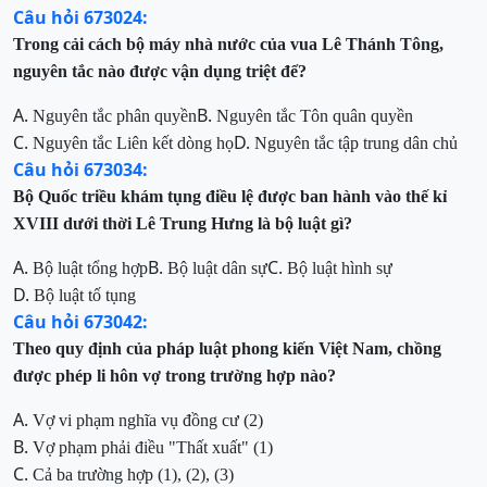
Câu hỏi 673024:
Trong cải cách bộ máy nhà nước của vua Lê Thánh Tông,
nguyên tắc nào được vận dụng triệt để?
A.
B.
Nguyên tắc phân quyền
Nguyên tắc Tôn quân quyền
C.
D.
Nguyên tắc Liên kết dòng họ
Nguyên tắc tập trung dân chủ
Câu hỏi 673034:
Bộ Quốc triều khám tụng điều lệ được ban hành vào thế kỉ
XVIII dưới thời Lê Trung Hưng là bộ luật gì?
A.
B.
C.
Bộ luật tổng hợp
Bộ luật dân sự
Bộ luật hình sự
D.
Bộ luật tố tụng
Câu hỏi 673042:
Theo quy định của pháp luật phong kiến Việt Nam,
chồng
được phép li hôn vợ trong trường hợp nào?
A.
Vợ vi phạm nghĩa vụ đồng cư (2)
B.
Vợ phạm phải điều "Thất xuất"
(1)
C.
Cả ba trường hợp (1), (2), (3)