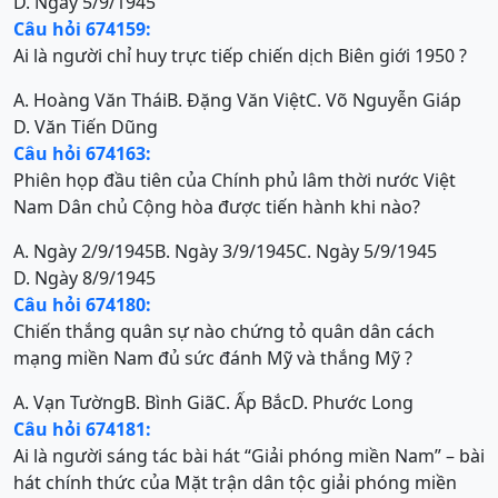
D. Ngày 5/9/1945
Câu hỏi 674159:
Ai là người chỉ huy trực tiếp chiến dịch Biên giới 1950 ?
A. Hoàng Văn Thái
B. Đặng Văn Việt
C. Võ Nguyễn Giáp
D. Văn Tiến Dũng
Câu hỏi 674163:
Phiên họp đầu tiên của Chính phủ lâm thời nước Việt
Nam Dân chủ Cộng hòa được tiến hành khi nào?
A. Ngày 2/9/1945
B. Ngày 3/9/1945
C. Ngày 5/9/1945
D. Ngày 8/9/1945
Câu hỏi 674180:
Chiến thắng quân sự nào chứng tỏ quân dân cách
mạng miền Nam đủ sức đánh Mỹ và thắng Mỹ ?
A. Vạn Tường
B. Bình Giã
C. Ấp Bắc
D. Phước Long
Câu hỏi 674181:
Ai là người sáng tác bài hát “Giải phóng miền Nam” – bài
hát chính thức của Mặt trận dân tộc giải phóng miền