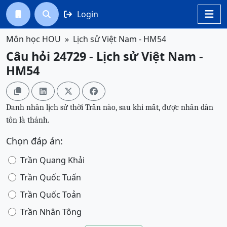
Login




Môn học HOU
Lịch sử Việt Nam - HM54
Câu hỏi 24729 - Lịch sử Việt Nam -
HM54




Danh nhân lịch sử thời Trần nào, sau khi mất, được nhân dân
tôn là thánh.
Chọn đáp án:
Trần Quang Khải
Trần Quốc Tuấn
Trần Quốc Toản
Trần Nhân Tông