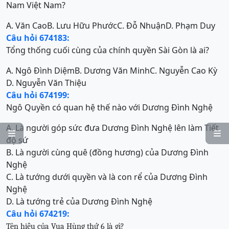
Nam Việt Nam?
A. Văn Cao
B. Lưu Hữu Phước
C. Đỗ Nhuận
D. Phạm Duy
Câu hỏi 674183:
Tổng thống cuối cùng của chính quyền Sài Gòn là ai?
A. Ngô Đình Diệm
B. Dương Văn Minh
C. Nguyễn Cao Kỳ
D. Nguyễn Văn Thiệu
Câu hỏi 674199:
Ngô Quyền có quan hệ thế nào với Dương Đình Nghệ
A. Là người góp sức đưa Dương Đình Nghệ lên làm Tiết


độ sứ
B. Là người cùng quê (đồng hương) của Dương Đình
Nghệ
C. Là tướng dưới quyền và là con rể của Dương Đình
Nghệ
D. Là tướng trẻ của Dương Đình Nghệ
Câu hỏi 674219:
Tên hiệu của Vua Hùng thứ 6 là gì
?