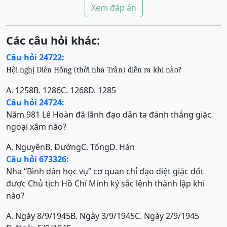
Xem đáp án
Các câu hỏi khác:
Câu hỏi 24722:
Hội nghị Diên Hồng (thời nhà Trần) diễn ra khi nào?
A. 1258
B. 1286
C. 1268
D. 1285
Câu hỏi 24724:
Năm 981 Lê Hoàn đã lãnh đạo dân ta đánh thắng giặc
ngoại xâm nào?
A. Nguyên
B. Đường
C. Tống
D. Hán
Câu hỏi 673326:
Nha “Bình dân học vụ” cơ quan chỉ đạo diệt giặc dốt
được Chủ tịch Hồ Chí Minh ký sắc lệnh thành lập khi
nào?
A. Ngày 8/9/1945
B. Ngày 3/9/1945
C. Ngày 2/9/1945