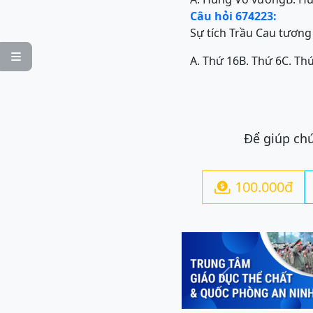
Câu hỏi 674223:
Sự tích Trầu Cau tươn

A. Thứ 16
B. Thứ 6
C. Th
Để giúp chú
100.000đ

Previous