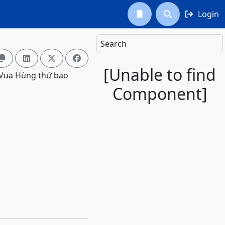
Login



Search




[Unable to find
 Vua Hùng thứ bao
Component]