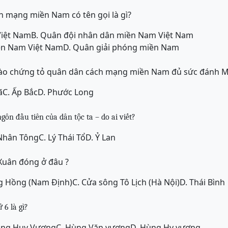
h mạng miền Nam có tên gọi là gì?
Việt Nam
B. Quân đội nhân dân miền Nam Việt Nam
ền Nam Việt Nam
D. Quân giải phóng miền Nam
ào chứng tỏ quân dân cách mạng miền Nam đủ sức đánh M
ã
C. Ấp Bắc
D. Phước Long
gôn đầu tiên của dân tộc ta – do ai viết?
 Nhân Tông
C. Lý Thái Tổ
D. Ỷ Lan
Xuân đóng ở đâu ?
g Hồng (Nam Định)
C. Cửa sông Tô Lịch (Hà Nội)
D. Thái Bình
 6 là gì
?
ùng Huy Vương
C. Hùng Văn vương
D. Hùng Hy vương