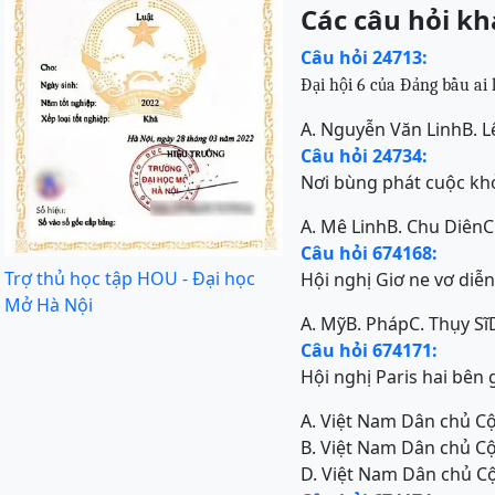
Các câu hỏi kh
Câu hỏi 24713:
Đại hội 6 của Đảng bầu ai 
A. Nguyễn Văn Linh
B. 
Câu hỏi 24734:
Nơi bùng phát cuộc khở
A. Mê Linh
B. Chu Diên
C
Câu hỏi 674168:
Trợ thủ học tập HOU - Đại học
Hội nghị Giơ ne vơ diễn
Mở Hà Nội
A. Mỹ
B. Pháp
C. Thụy Sĩ
Câu hỏi 674171:
Hội nghị Paris hai bê
A. Việt Nam Dân chủ C
B. Việt Nam Dân chủ C
D. Việt Nam Dân chủ C