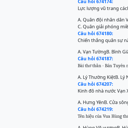
Câu hỏi 674174:
Lực lượng vũ trang các
A. Quân đội nhân dân 
C. Quân giải phóng mi
Câu hỏi 674180:
Chiến thắng quân sự n
A. Vạn Tường
B. Bình Gi
Câu hỏi 674187:
Bài thơ thần - Bản Tuyên n
A. Lý Thường Kiệt
B. Lý
Câu hỏi 674207:
Kinh đô nhà nước Vạn 
A. Hưng Yên
B. Cửa sôn
Câu hỏi 674219:
Tên hiệu của Vua Hùng thứ
A. Hùng Võ vương
B. H