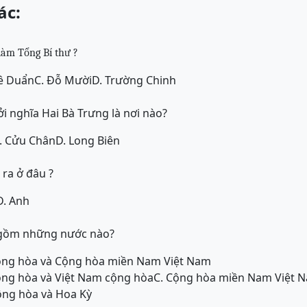
ác:
làm Tổng Bí thư ?
Lê Duẩn
C. Đỗ Mười
D. Trường Chinh
i nghĩa Hai Bà Trưng là nơi nào?
. Cửu Chân
D. Long Biên
 ra ở đâu ?
D. Anh
n gồm những nước nào?
ộng hòa và Cộng hòa miền Nam Việt Nam
ộng hòa và Việt Nam cộng hòa
C. Cộng hòa miền Nam Việt 
ộng hòa và Hoa Kỳ