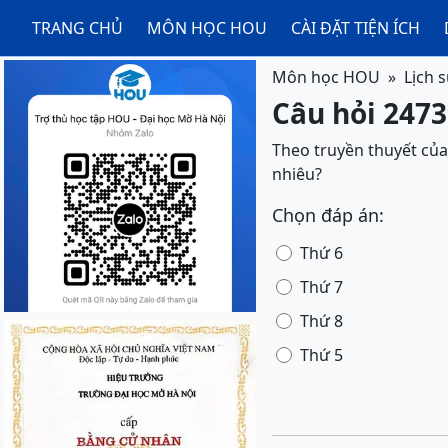
TRANG CHỦ
MÔN HỌC HOU
CÀI ĐẶT TIỆN ÍCH
Môn học HOU
Lịch 
Câu hỏi 2473
Theo truyền thuyết của
nhiêu?
Chọn đáp án:
Thứ 6
Thứ 7
Thứ 8
Thứ 5