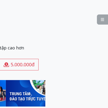

 tập cao hơn
5.000.000đ

Next