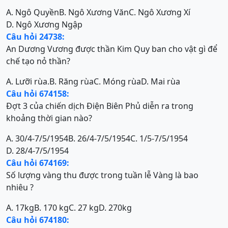
A. Ngô Quyền
B. Ngô Xương Văn
C. Ngô Xương Xí
D. Ngô Xương Ngập
Câu hỏi 24738:
An Dương Vương được thần Kim Quy ban cho vật gì để
chế tạo nỏ thần?
A. Lưỡi rùa.
B. Răng rùa
C. Móng rùa
D. Mai rùa
Câu hỏi 674158:
Đợt 3 của chiến dịch Điện Biên Phủ diễn ra trong
khoảng thời gian nào?
A. 30/4-7/5/1954
B. 26/4-7/5/1954
C. 1/5-7/5/1954
D. 28/4-7/5/1954
Câu hỏi 674169:
Số lượng vàng thu được trong tuần lễ Vàng là bao
nhiêu ?
A. 17kg
B. 170 kg
C. 27 kg
D. 270kg
Câu hỏi 674180: