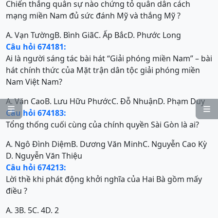
Chiến thắng quân sự nào chứng tỏ quân dân cách
mạng miền Nam đủ sức đánh Mỹ và thắng Mỹ ?
A. Vạn Tường
B. Bình Giã
C. Ấp Bắc
D. Phước Long
Câu hỏi 674181:
Ai là người sáng tác bài hát “Giải phóng miền Nam” – bài
hát chính thức của Mặt trận dân tộc giải phóng miền
Nam Việt Nam?
A. Văn Cao
B. Lưu Hữu Phước
C. Đỗ Nhuận
D. Phạm Duy


Câu hỏi 674183:
Tổng thống cuối cùng của chính quyền Sài Gòn là ai?
A. Ngô Đình Diệm
B. Dương Văn Minh
C. Nguyễn Cao Kỳ
D. Nguyễn Văn Thiệu
Câu hỏi 674213:
Lời thề khi phát động khởi nghĩa của Hai Bà gồm mấy
điều ?
A. 3
B. 5
C. 4
D. 2