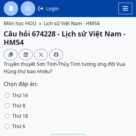
Login




Môn học HOU
Lịch sử Việt Nam - HM54
Câu hỏi 674228 - Lịch sử Việt Nam -
HM54




Truyền thuyết Sơn Tinh-Thủy Tinh tương ứng đời Vua
Hùng thứ bao nhiêu?
Chọn đáp án:
Thứ 16
Thứ 8
Thứ 18
Thứ 6