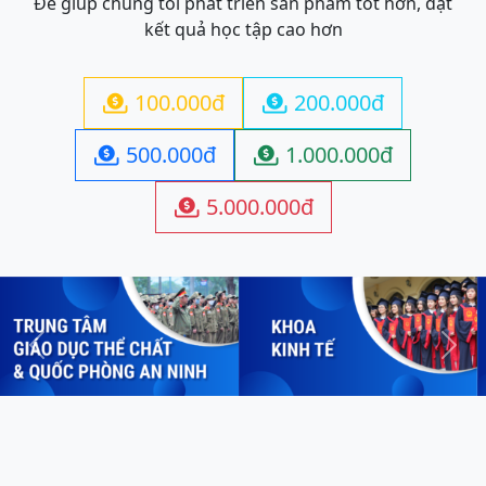
Để giúp chúng tôi phát triển sản phẩm tốt hơn, đạt
kết quả học tập cao hơn
100.000đ
200.000đ


500.000đ
1.000.000đ


5.000.000đ

Previous
Next